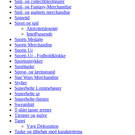
Spil- og collectiblesfigurer
Spil- og Fantasy-Merchandise
Spil- og gadgets merchandise
Spisetid
Sport og spil
Aktivitetslegetøj
IntetPassende
Sports Medalje
Sports Merchandise
Sports Ur
Sports Ur - Fodboldklokke
Sportssmykker
Sporttaske
Sprog- og læringsspil
Star Wars Merchandise
Stylter
Superhelte Lommebøger
Superhelte ur
Superhelte-figurer
Sweatshirt
T-shirt lange ærmer
Tæpper og gulve
Tapet
Væg Dekoration
Taske og tilbehør med karaktertema