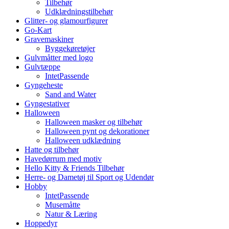
Tilbehør
Udklædningstilbehør
Glitter- og glamourfigurer
Go-Kart
Gravemaskiner
Byggekøretøjer
Gulvmåtter med logo
Gulvtæppe
IntetPassende
Gyngeheste
Sand and Water
Gyngestativer
Halloween
Halloween masker og tilbehør
Halloween pynt og dekorationer
Halloween udklædning
Hatte og tilbehør
Havedørrum med motiv
Hello Kitty & Friends Tilbehør
Herre- og Dametøj til Sport og Udendør
Hobby
IntetPassende
Musemåtte
Natur & Læring
Hoppedyr