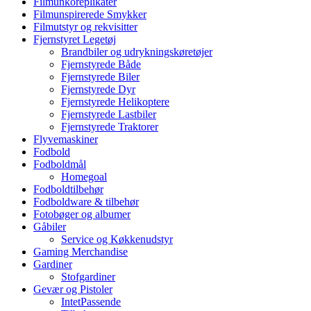
Filmunkoreplikater
Filmunspirerede Smykker
Filmutstyr og rekvisitter
Fjernstyret Legetøj
Brandbiler og udrykningskøretøjer
Fjernstyrede Både
Fjernstyrede Biler
Fjernstyrede Dyr
Fjernstyrede Helikoptere
Fjernstyrede Lastbiler
Fjernstyrede Traktorer
Flyvemaskiner
Fodbold
Fodboldmål
Homegoal
Fodboldtilbehør
Fodboldware & tilbehør
Fotobøger og albumer
Gåbiler
Service og Køkkenudstyr
Gaming Merchandise
Gardiner
Stofgardiner
Gevær og Pistoler
IntetPassende