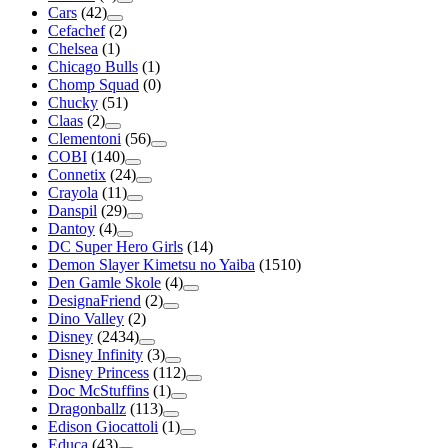
Cars
(42)
Cefachef
(2)
Chelsea
(1)
Chicago Bulls
(1)
Chomp Squad
(0)
Chucky
(51)
Claas
(2)
Clementoni
(56)
COBI
(140)
Connetix
(24)
Crayola
(11)
Danspil
(29)
Dantoy
(4)
DC Super Hero Girls
(14)
Demon Slayer Kimetsu no Yaiba
(1510)
Den Gamle Skole
(4)
DesignaFriend
(2)
Dino Valley
(2)
Disney
(2434)
Disney Infinity
(3)
Disney Princess
(112)
Doc McStuffins
(1)
Dragonballz
(113)
Edison Giocattoli
(1)
Educa
(43)