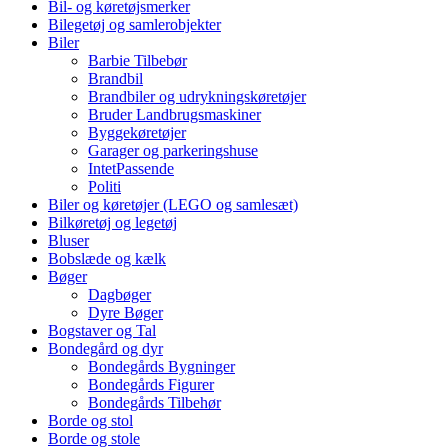
Bil- og køretøjsmerker
Bilegetøj og samlerobjekter
Biler
Barbie Tilbebør
Brandbil
Brandbiler og udrykningskøretøjer
Bruder Landbrugsmaskiner
Byggekøretøjer
Garager og parkeringshuse
IntetPassende
Politi
Biler og køretøjer (LEGO og samlesæt)
Bilkøretøj og legetøj
Bluser
Bobslæde og kælk
Bøger
Dagbøger
Dyre Bøger
Bogstaver og Tal
Bondegård og dyr
Bondegårds Bygninger
Bondegårds Figurer
Bondegårds Tilbehør
Borde og stol
Borde og stole