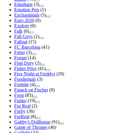
Edushape
(3)
Emotion Pets
(1)
Enchantimals
(5)
Euro 2020
(0)
Explore
(0)
Falk
(6)
Fall Guys
(2)
Fallout
(15)
FC Barcelona
(41)
Feber
(3)
Ferrari
(14)
Find Dory
(2)
Fisher Price
(41)
Five Night at Freddys
(29)
Foodiemals
(3)
Fortnite
(4)
Franck og Fischer
(9)
Frost
(85)
Funko
(19)
Fur Real
(2)
Furby
(36)
FurReal
(8)
Gabby’s Dollhouse
(91)
Game of Thrones
(46)
Garfield
(22)