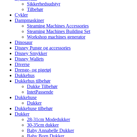
Sikkerhedsudstyr
Tilbehør
Cykler
Dampmaskiner
Steaming Machines Accessories
Steaming Machines Building Set
Workshop machines generator
Dinosaur
Disney Punge og accessories
Disney Smykker
Disney Wallets
Diverse
Drenge- og pigetøj
Dukkehus
Dukkehus tilbehør
Dukke Tilbehør
IntetPassende
Dukkehuse
Dukker
Dukkehuse tilbehør
Dukker
28-31cm Modedukker
30-35cm dukker
Baby Annabelle Dukker
Baby Born Dukker