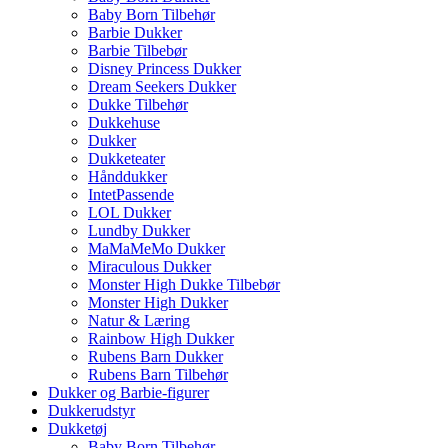
Baby Born Tilbehør
Barbie Dukker
Barbie Tilbebør
Disney Princess Dukker
Dream Seekers Dukker
Dukke Tilbehør
Dukkehuse
Dukker
Dukketeater
Hånddukker
IntetPassende
LOL Dukker
Lundby Dukker
MaMaMeMo Dukker
Miraculous Dukker
Monster High Dukke Tilbebør
Monster High Dukker
Natur & Læring
Rainbow High Dukker
Rubens Barn Dukker
Rubens Barn Tilbehør
Dukker og Barbie-figurer
Dukkerudstyr
Dukketøj
Baby Born Tilbehør