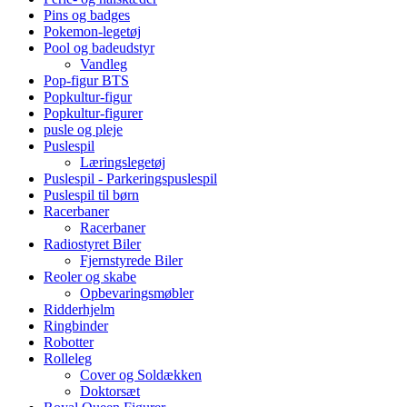
Pins og badges
Pokemon-legetøj
Pool og badeudstyr
Vandleg
Pop-figur BTS
Popkultur-figur
Popkultur-figurer
pusle og pleje
Puslespil
Læringslegetøj
Puslespil - Parkeringspuslespil
Puslespil til børn
Racerbaner
Racerbaner
Radiostyret Biler
Fjernstyrede Biler
Reoler og skabe
Opbevaringsmøbler
Ridderhjelm
Ringbinder
Robotter
Rolleleg
Cover og Soldækken
Doktorsæt