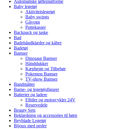
Automatiske løfteplatforme
Baby legetøj
Aktivitetslegetøj
Baby swings
Gåvogn
Puttekasser
Backpack og taske
Bad
Badehåndklæder og kåber
Badetøj
Bamser
Dinosaur Bamser
Hånddukker
Kæpheste og Tilbehør
Pokemon Bamser
TV-show Bamser
Bandmåtter
Barne- og legetøjsfigurer
Batterier og ladere
Elbiler og motorcykler 24V
Reservedele
Beauty Sets
Beklædning og accessories til børn
Beyblade Legetøj
Bijoux med perler