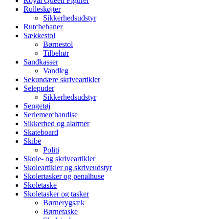
Royal Queen Figurer
Rulleskøjter
Sikkerhedsudstyr
Rutchebaner
Sækkestol
Børnestol
Tilbehør
Sandkasser
Vandleg
Sekundære skriveartikler
Selepuder
Sikkerhedsudstyr
Sengetøj
Seriemerchandise
Sikkerhed og alarmer
Skateboard
Skibe
Politi
Skole- og skriveartikler
Skoleartikler og skriveudstyr
Skolertasker og penalhuse
Skoletaske
Skoletasker og tasker
Børnerygsæk
Børnetaske