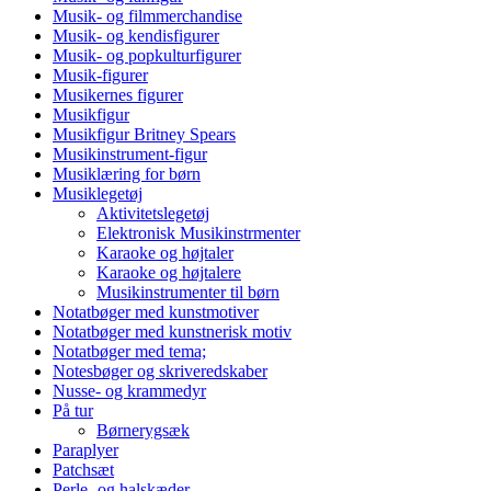
Musik- og filmmerchandise
Musik- og kendisfigurer
Musik- og popkulturfigurer
Musik-figurer
Musikernes figurer
Musikfigur
Musikfigur Britney Spears
Musikinstrument-figur
Musiklæring for børn
Musiklegetøj
Aktivitetslegetøj
Elektronisk Musikinstrmenter
Karaoke og højtaler
Karaoke og højtalere
Musikinstrumenter til børn
Notatbøger med kunstmotiver
Notatbøger med kunstnerisk motiv
Notatbøger med tema;
Notesbøger og skriveredskaber
Nusse- og krammedyr
På tur
Børnerygsæk
Paraplyer
Patchsæt
Perle- og halskæder