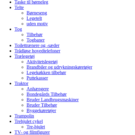
Taske til børneleg
Telte
Børneseng
Legetelt
uden motiv
Tog
Tilbehør
Togbaner
Toilettrænere og -sæder
Trådløse hovedtelefoner
Trælegetøj
Aktivitetslegetøj
Brandbiler og udrykningskøretøjer
Legekøkken tilbehør
Puttekasser
Traktor
Anhængere
Bondegårds Tilbehør
Bruder Landbrugsmaskiner
Bruder Tilbehør
Byggekøretøjer
Trampolin
Trehjulet cykel
Tre-hjulet
TV- og filmfigurer