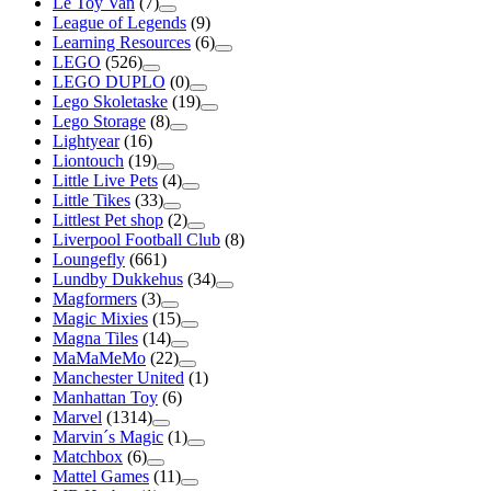
Le Toy Van
(7)
League of Legends
(9)
Learning Resources
(6)
LEGO
(526)
LEGO DUPLO
(0)
Lego Skoletaske
(19)
Lego Storage
(8)
Lightyear
(16)
Liontouch
(19)
Little Live Pets
(4)
Little Tikes
(33)
Littlest Pet shop
(2)
Liverpool Football Club
(8)
Loungefly
(661)
Lundby Dukkehus
(34)
Magformers
(3)
Magic Mixies
(15)
Magna Tiles
(14)
MaMaMeMo
(22)
Manchester United
(1)
Manhattan Toy
(6)
Marvel
(1314)
Marvin´s Magic
(1)
Matchbox
(6)
Mattel Games
(11)