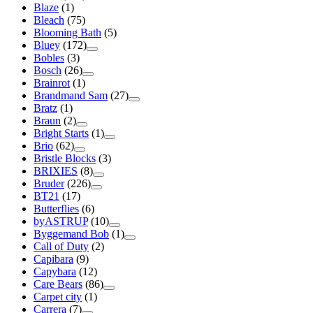
Blaze
(1)
Bleach
(75)
Blooming Bath
(5)
Bluey
(172)
Bobles
(3)
Bosch
(26)
Brainrot
(1)
Brandmand Sam
(27)
Bratz
(1)
Braun
(2)
Bright Starts
(1)
Brio
(62)
Bristle Blocks
(3)
BRIXIES
(8)
Bruder
(226)
BT21
(17)
Butterflies
(6)
byASTRUP
(10)
Byggemand Bob
(1)
Call of Duty
(2)
Capibara
(9)
Capybara
(12)
Care Bears
(86)
Carpet city
(1)
Carrera
(7)