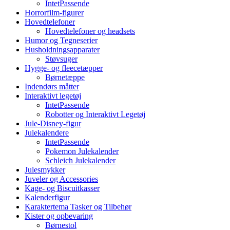
IntetPassende
Horrorfilm-figurer
Hovedtelefoner
Hovedtelefoner og headsets
Humor og Tegneserier
Husholdningsapparater
Støvsuger
Hygge- og fleecetæpper
Børnetæppe
Indendørs måtter
Interaktivt legetøj
IntetPassende
Robotter og Interaktivt Legetøj
Jule-Disney-figur
Julekalendere
IntetPassende
Pokemon Julekalender
Schleich Julekalender
Julesmykker
Juveler og Accessories
Kage- og Biscuitkasser
Kalenderfigur
Karaktertema Tasker og Tilbehør
Kister og opbevaring
Børnestol