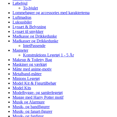
Løbehjul
To-hjulet
Lommebøger og accessories med karaktertema
Luftmadras
Luksusbiler
Lyssæt & Belysning
Lyssæt til smykker
Madkasse og Drikkedunke
Madkasser og Drikkedunke
IntetPassende
Magneter
Konstruktions Legetøj 1 - 5 År
Makeup & Toiletry Bag
Maskiner og værktøj
Måtte med anime-motiv
Metalband-måtter
Minions Legetøj
Model Kit & Figurtilbehør
Model Kits
Modelbygge- og samlerlegetøj
Mugge med Harry Potter motif
Musik og Alarmure
Musik- og bandfigurer
Musik- og fanart-figurer
Musik- og fanfigur