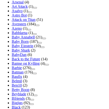
Arsenal
(4)
Art Attack
(1)
Asalvo
(1)
Astro Bot
(1)
Attack on Titan
(51)
Avengers
(184)
Azeno
(1)
Babblarna
(1)
Baby Annabell
(21)
Baby Born
(187)
Baby Einstein
(10)
Baby Shark
(2)
BabyDan
(6)
Back to the Future
(14)
Bamse og Kylling
(4)
Barbie
(276)
Batman
(176)
Baufix
(4)
Belmil
(3)
Ben10
(2)
Betty Boop
(8)
Beyblade
(12)
Bfriends
(3)
Bigjigs
(92)
Black
(123)