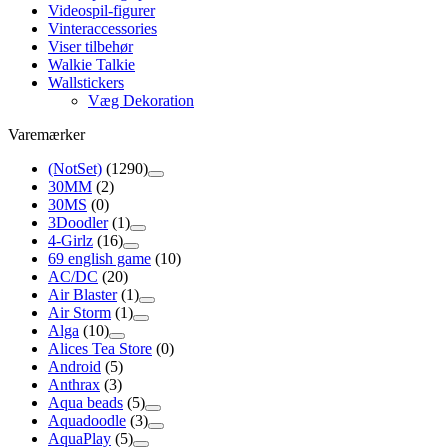
Videospil-figurer
Vinteraccessories
Viser tilbehør
Walkie Talkie
Wallstickers
Væg Dekoration
Varemærker
(NotSet)
(1290)
30MM
(2)
30MS
(0)
3Doodler
(1)
4-Girlz
(16)
69 english game
(10)
AC/DC
(20)
Air Blaster
(1)
Air Storm
(1)
Alga
(10)
Alices Tea Store
(0)
Android
(5)
Anthrax
(3)
Aqua beads
(5)
Aquadoodle
(3)
AquaPlay
(5)