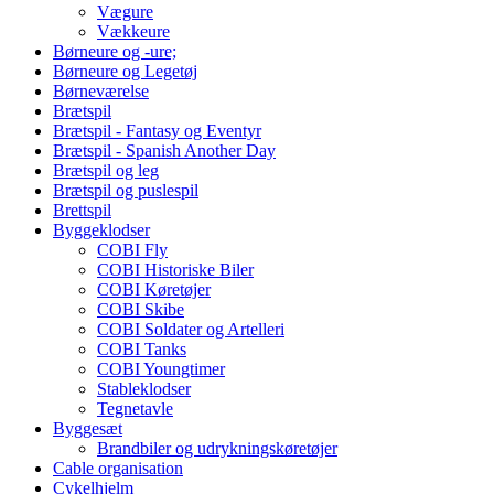
Vægure
Vækkeure
Børneure og -ure;
Børneure og Legetøj
Børneværelse
Brætspil
Brætspil - Fantasy og Eventyr
Brætspil - Spanish Another Day
Brætspil og leg
Brætspil og puslespil
Brettspil
Byggeklodser
COBI Fly
COBI Historiske Biler
COBI Køretøjer
COBI Skibe
COBI Soldater og Artelleri
COBI Tanks
COBI Youngtimer
Stableklodser
Tegnetavle
Byggesæt
Brandbiler og udrykningskøretøjer
Cable organisation
Cykelhjelm