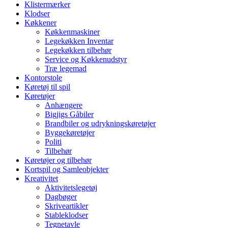
Klistermærker
Klodser
Køkkener
Køkkenmaskiner
Legekøkken Inventar
Legekøkken tilbehør
Service og Køkkenudstyr
Træ legemad
Kontorstole
Køretøj til spil
Køretøjer
Anhængere
Bigjigs Gåbiler
Brandbiler og udrykningskøretøjer
Byggekøretøjer
Politi
Tilbehør
Køretøjer og tilbehør
Kortspil og Samleobjekter
Kreativitet
Aktivitetslegetøj
Dagbøger
Skriveartikler
Stableklodser
Tegnetavle