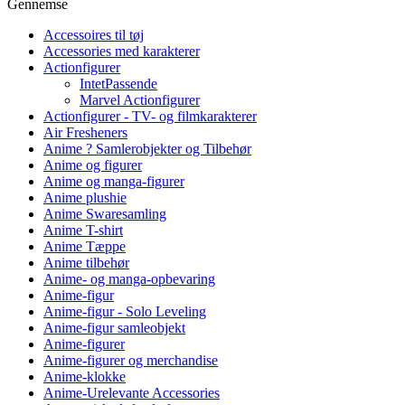
Gennemse
Accessoires til tøj
Accessories med karakterer
Actionfigurer
IntetPassende
Marvel Actionfigurer
Actionfigurer - TV- og filmkarakterer
Air Fresheners
Anime ? Samlerobjekter og Tilbehør
Anime og figurer
Anime og manga-figurer
Anime plushie
Anime Swaresamling
Anime T-shirt
Anime Tæppe
Anime tilbehør
Anime- og manga-opbevaring
Anime-figur
Anime-figur - Solo Leveling
Anime-figur samleobjekt
Anime-figurer
Anime-figurer og merchandise
Anime-klokke
Anime-Urelevante Accessories