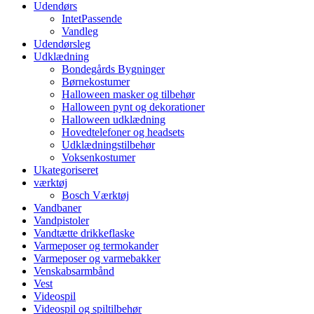
Udendørs
IntetPassende
Vandleg
Udendørsleg
Udklædning
Bondegårds Bygninger
Børnekostumer
Halloween masker og tilbehør
Halloween pynt og dekorationer
Halloween udklædning
Hovedtelefoner og headsets
Udklædningstilbehør
Voksenkostumer
Ukategoriseret
værktøj
Bosch Værktøj
Vandbaner
Vandpistoler
Vandtætte drikkeflaske
Varmeposer og termokander
Varmeposer og varmebakker
Venskabsarmbånd
Vest
Videospil
Videospil og spiltilbehør