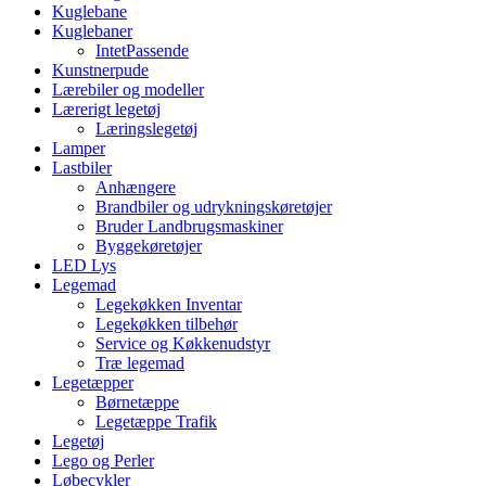
Kuglebane
Kuglebaner
IntetPassende
Kunstnerpude
Lærebiler og modeller
Lærerigt legetøj
Læringslegetøj
Lamper
Lastbiler
Anhængere
Brandbiler og udrykningskøretøjer
Bruder Landbrugsmaskiner
Byggekøretøjer
LED Lys
Legemad
Legekøkken Inventar
Legekøkken tilbehør
Service og Køkkenudstyr
Træ legemad
Legetæpper
Børnetæppe
Legetæppe Trafik
Legetøj
Lego og Perler
Løbecykler