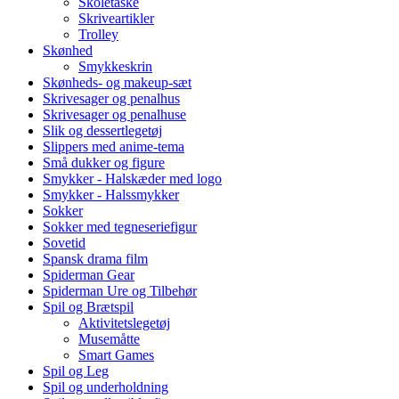
Skoletaske
Skriveartikler
Trolley
Skønhed
Smykkeskrin
Skønheds- og makeup-sæt
Skrivesager og penalhus
Skrivesager og penalhuse
Slik og dessertlegetøj
Slippers med anime-tema
Små dukker og figure
Smykker - Halskæder med logo
Smykker - Halssmykker
Sokker
Sokker med tegneseriefigur
Sovetid
Spansk drama film
Spiderman Gear
Spiderman Ure og Tilbehør
Spil og Brætspil
Aktivitetslegetøj
Musemåtte
Smart Games
Spil og Leg
Spil og underholdning