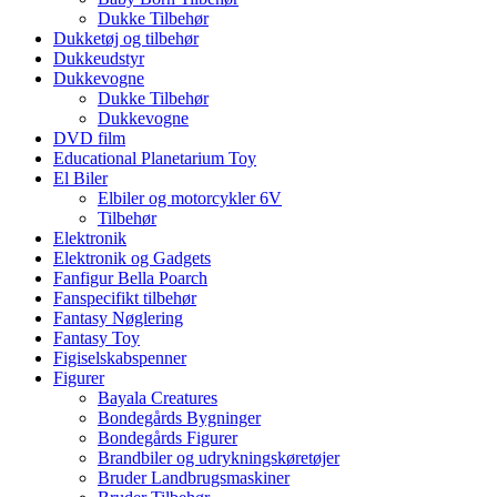
Dukke Tilbehør
Dukketøj og tilbehør
Dukkeudstyr
Dukkevogne
Dukke Tilbehør
Dukkevogne
DVD film
Educational Planetarium Toy
El Biler
Elbiler og motorcykler 6V
Tilbehør
Elektronik
Elektronik og Gadgets
Fanfigur Bella Poarch
Fanspecifikt tilbehør
Fantasy Nøglering
Fantasy Toy
Figiselskabspenner
Figurer
Bayala Creatures
Bondegårds Bygninger
Bondegårds Figurer
Brandbiler og udrykningskøretøjer
Bruder Landbrugsmaskiner