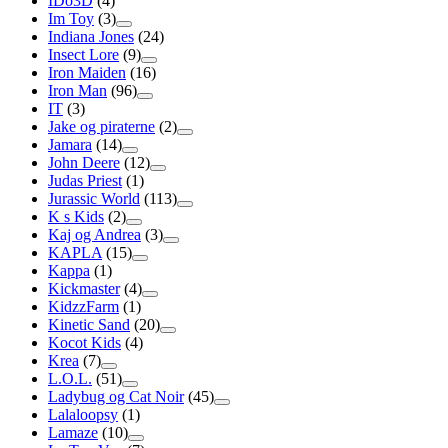
IDo3D
(4)
Im Toy
(3)
Indiana Jones
(24)
Insect Lore
(9)
Iron Maiden
(16)
Iron Man
(96)
IT
(3)
Jake og piraterne
(2)
Jamara
(14)
John Deere
(12)
Judas Priest
(1)
Jurassic World
(113)
K s Kids
(2)
Kaj og Andrea
(3)
KAPLA
(15)
Kappa
(1)
Kickmaster
(4)
KidzzFarm
(1)
Kinetic Sand
(20)
Kocot Kids
(4)
Krea
(7)
L.O.L.
(51)
Ladybug og Cat Noir
(45)
Lalaloopsy
(1)
Lamaze
(10)