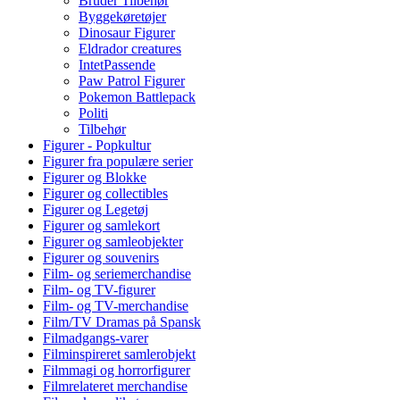
Bruder Tilbehør
Byggekøretøjer
Dinosaur Figurer
Eldrador creatures
IntetPassende
Paw Patrol Figurer
Pokemon Battlepack
Politi
Tilbehør
Figurer - Popkultur
Figurer fra populære serier
Figurer og Blokke
Figurer og collectibles
Figurer og Legetøj
Figurer og samlekort
Figurer og samleobjekter
Figurer og souvenirs
Film- og seriemerchandise
Film- og TV-figurer
Film- og TV-merchandise
Film/TV Dramas på Spansk
Filmadgangs-varer
Filminspireret samlerobjekt
Filmmagi og horrorfigurer
Filmrelateret merchandise