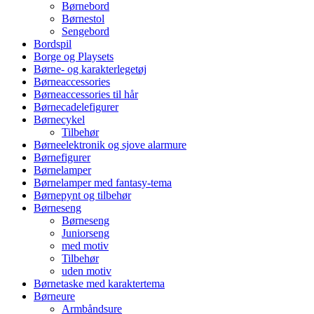
Børnebord
Børnestol
Sengebord
Bordspil
Borge og Playsets
Børne- og karakterlegetøj
Børneaccessories
Børneaccessories til hår
Børnecadelefigurer
Børnecykel
Tilbehør
Børneelektronik og sjove alarmure
Børnefigurer
Børnelamper
Børnelamper med fantasy-tema
Børnepynt og tilbehør
Børneseng
Børneseng
Juniorseng
med motiv
Tilbehør
uden motiv
Børnetaske med karaktertema
Børneure
Armbåndsure