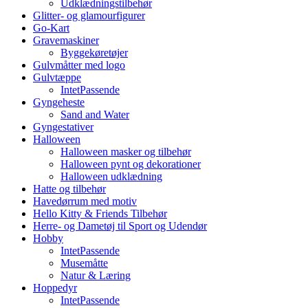
Udklædningstilbehør
Glitter- og glamourfigurer
Go-Kart
Gravemaskiner
Byggekøretøjer
Gulvmåtter med logo
Gulvtæppe
IntetPassende
Gyngeheste
Sand and Water
Gyngestativer
Halloween
Halloween masker og tilbehør
Halloween pynt og dekorationer
Halloween udklædning
Hatte og tilbehør
Havedørrum med motiv
Hello Kitty & Friends Tilbehør
Herre- og Dametøj til Sport og Udendør
Hobby
IntetPassende
Musemåtte
Natur & Læring
Hoppedyr
IntetPassende