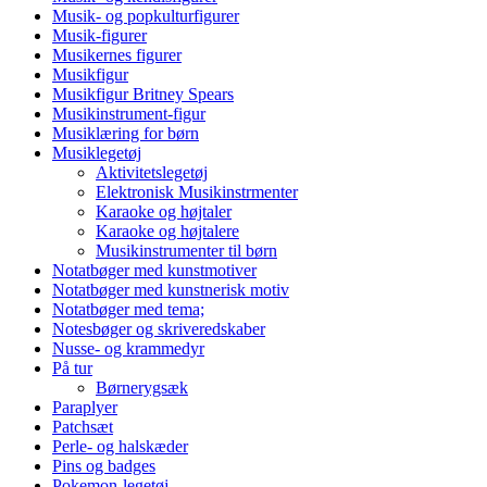
Musik- og popkulturfigurer
Musik-figurer
Musikernes figurer
Musikfigur
Musikfigur Britney Spears
Musikinstrument-figur
Musiklæring for børn
Musiklegetøj
Aktivitetslegetøj
Elektronisk Musikinstrmenter
Karaoke og højtaler
Karaoke og højtalere
Musikinstrumenter til børn
Notatbøger med kunstmotiver
Notatbøger med kunstnerisk motiv
Notatbøger med tema;
Notesbøger og skriveredskaber
Nusse- og krammedyr
På tur
Børnerygsæk
Paraplyer
Patchsæt
Perle- og halskæder
Pins og badges
Pokemon-legetøj