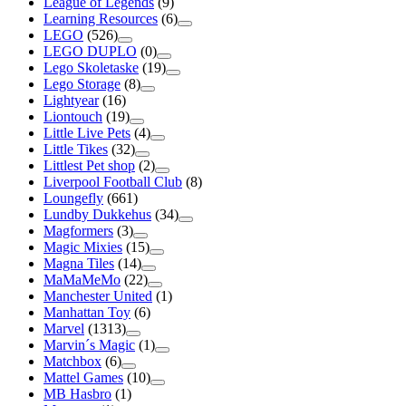
League of Legends
(9)
Learning Resources
(6)
LEGO
(526)
LEGO DUPLO
(0)
Lego Skoletaske
(19)
Lego Storage
(8)
Lightyear
(16)
Liontouch
(19)
Little Live Pets
(4)
Little Tikes
(32)
Littlest Pet shop
(2)
Liverpool Football Club
(8)
Loungefly
(661)
Lundby Dukkehus
(34)
Magformers
(3)
Magic Mixies
(15)
Magna Tiles
(14)
MaMaMeMo
(22)
Manchester United
(1)
Manhattan Toy
(6)
Marvel
(1313)
Marvin´s Magic
(1)
Matchbox
(6)
Mattel Games
(10)
MB Hasbro
(1)