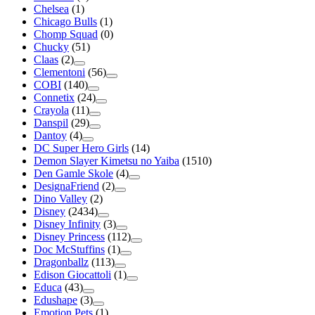
Chelsea
(1)
Chicago Bulls
(1)
Chomp Squad
(0)
Chucky
(51)
Claas
(2)
Clementoni
(56)
COBI
(140)
Connetix
(24)
Crayola
(11)
Danspil
(29)
Dantoy
(4)
DC Super Hero Girls
(14)
Demon Slayer Kimetsu no Yaiba
(1510)
Den Gamle Skole
(4)
DesignaFriend
(2)
Dino Valley
(2)
Disney
(2434)
Disney Infinity
(3)
Disney Princess
(112)
Doc McStuffins
(1)
Dragonballz
(113)
Edison Giocattoli
(1)
Educa
(43)
Edushape
(3)
Emotion Pets
(1)