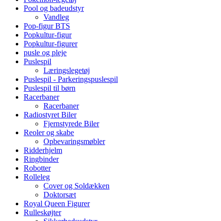
Pool og badeudstyr
Vandleg
Pop-figur BTS
Popkultur-figur
Popkultur-figurer
pusle og pleje
Puslespil
Læringslegetøj
Puslespil - Parkeringspuslespil
Puslespil til børn
Racerbaner
Racerbaner
Radiostyret Biler
Fjernstyrede Biler
Reoler og skabe
Opbevaringsmøbler
Ridderhjelm
Ringbinder
Robotter
Rolleleg
Cover og Soldækken
Doktorsæt
Royal Queen Figurer
Rulleskøjter