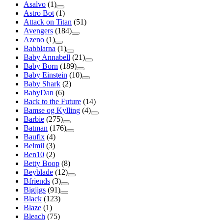
Asalvo
(1)
Astro Bot
(1)
Attack on Titan
(51)
Avengers
(184)
Azeno
(1)
Babblarna
(1)
Baby Annabell
(21)
Baby Born
(189)
Baby Einstein
(10)
Baby Shark
(2)
BabyDan
(6)
Back to the Future
(14)
Bamse og Kylling
(4)
Barbie
(275)
Batman
(176)
Baufix
(4)
Belmil
(3)
Ben10
(2)
Betty Boop
(8)
Beyblade
(12)
Bfriends
(3)
Bigjigs
(91)
Black
(123)
Blaze
(1)
Bleach
(75)