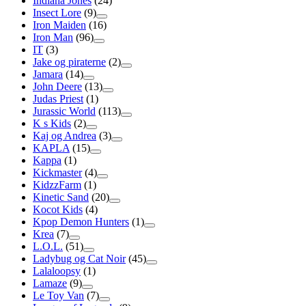
Indiana Jones
(24)
Insect Lore
(9)
Iron Maiden
(16)
Iron Man
(96)
IT
(3)
Jake og piraterne
(2)
Jamara
(14)
John Deere
(13)
Judas Priest
(1)
Jurassic World
(113)
K s Kids
(2)
Kaj og Andrea
(3)
KAPLA
(15)
Kappa
(1)
Kickmaster
(4)
KidzzFarm
(1)
Kinetic Sand
(20)
Kocot Kids
(4)
Kpop Demon Hunters
(1)
Krea
(7)
L.O.L.
(51)
Ladybug og Cat Noir
(45)
Lalaloopsy
(1)
Lamaze
(9)
Le Toy Van
(7)