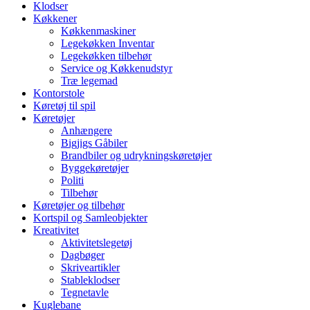
Klodser
Køkkener
Køkkenmaskiner
Legekøkken Inventar
Legekøkken tilbehør
Service og Køkkenudstyr
Træ legemad
Kontorstole
Køretøj til spil
Køretøjer
Anhængere
Bigjigs Gåbiler
Brandbiler og udrykningskøretøjer
Byggekøretøjer
Politi
Tilbehør
Køretøjer og tilbehør
Kortspil og Samleobjekter
Kreativitet
Aktivitetslegetøj
Dagbøger
Skriveartikler
Stableklodser
Tegnetavle
Kuglebane