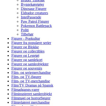
Bruder Tilbehør
Byggekøretøjer
Dinosaur Figurer
Eldrador creatures
IntetPassende
Paw Patrol Figurer
Pokemon Battlepack
Politi
Tilbehør
Figurer - Popkultur
Figurer fra populære serier
Figurer og Blokke
Figurer og collectibles
Figurer og Legetøj
Figurer og samlekort
Figurer og samleobjekter
Figurer og souvenirs
Film- og seriemerchandise
Film- og TV-figurer
Film- og TV-merchandise
Film/TV Dramas på Spansk
Filmadgangs-varer
Filminspireret samlerobjekt
Filmmagi og horrorfigurer
Filmrelateret merchandise