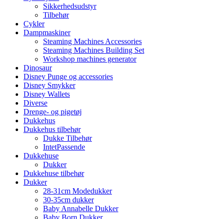
Sikkerhedsudstyr
Tilbehør
Cykler
Dampmaskiner
Steaming Machines Accessories
Steaming Machines Building Set
Workshop machines generator
Dinosaur
Disney Punge og accessories
Disney Smykker
Disney Wallets
Diverse
Drenge- og pigetøj
Dukkehus
Dukkehus tilbehør
Dukke Tilbehør
IntetPassende
Dukkehuse
Dukker
Dukkehuse tilbehør
Dukker
28-31cm Modedukker
30-35cm dukker
Baby Annabelle Dukker
Baby Born Dukker