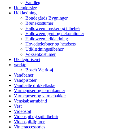
Vandleg
Udendørsleg
Udklædning
Bondegårds Bygninger
Børnekostumer
Halloween masker og tilbehør
Halloween pynt og dekorationer
Halloween udklædning
Hovedtelefoner og headsets
Udklædningstilbehør
Voksenkostumer
Ukategoriseret
værktøj
Bosch Værktøj
Vandbaner
Vandpistoler
Vandtætte drikkeflaske
Varmeposer og termokander
Varmeposer og varmebakker
Venskabsarmbånd
Vest
Videospil
Videospil og spiltilbehør
Videospil-figurer
Vinteraccessories