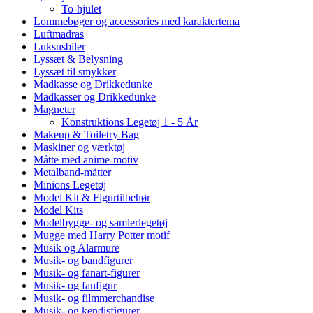
To-hjulet
Lommebøger og accessories med karaktertema
Luftmadras
Luksusbiler
Lyssæt & Belysning
Lyssæt til smykker
Madkasse og Drikkedunke
Madkasser og Drikkedunke
Magneter
Konstruktions Legetøj 1 - 5 År
Makeup & Toiletry Bag
Maskiner og værktøj
Måtte med anime-motiv
Metalband-måtter
Minions Legetøj
Model Kit & Figurtilbehør
Model Kits
Modelbygge- og samlerlegetøj
Mugge med Harry Potter motif
Musik og Alarmure
Musik- og bandfigurer
Musik- og fanart-figurer
Musik- og fanfigur
Musik- og filmmerchandise
Musik- og kendisfigurer