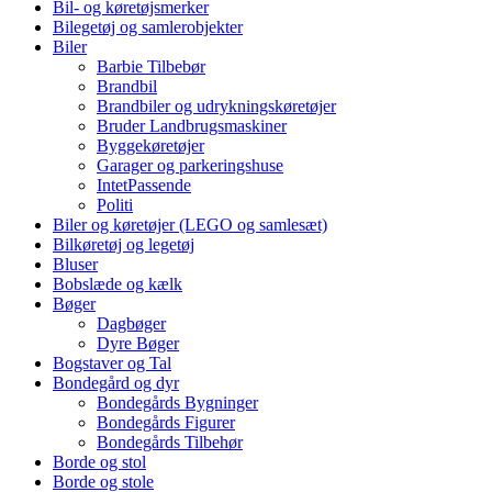
Bil- og køretøjsmerker
Bilegetøj og samlerobjekter
Biler
Barbie Tilbebør
Brandbil
Brandbiler og udrykningskøretøjer
Bruder Landbrugsmaskiner
Byggekøretøjer
Garager og parkeringshuse
IntetPassende
Politi
Biler og køretøjer (LEGO og samlesæt)
Bilkøretøj og legetøj
Bluser
Bobslæde og kælk
Bøger
Dagbøger
Dyre Bøger
Bogstaver og Tal
Bondegård og dyr
Bondegårds Bygninger
Bondegårds Figurer
Bondegårds Tilbehør
Borde og stol
Borde og stole