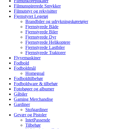
Filmunkoreplikater
Filmunspirerede Smykker
Filmutstyr og rekvisitter
Fjernstyret Legetøj
Brandbiler og udrykningskøretøjer
Fjernstyrede Både
Fjernstyrede Biler
Fjernstyrede Dyr
Fjernstyrede Helikoptere
Fjernstyrede Lastbiler
Fjernstyrede Traktorer
Flyvemaskiner
Fodbold
Fodboldmål
Homegoal
Fodboldtilbehør
Fodboldware & tilbehør
Fotobøger og albumer
Gåbiler
Gaming Merchandise
Gardiner
Stofgardiner
Gevær og Pistoler
IntetPassende
Tilbehør