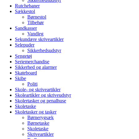
Sikkerhedsudstyr
Rutchebaner
Sækkestol
Børnestol
Tilbehør
Sandkasser
Vandleg
Sekundære skriveartikler
Selepuder
Sikkerhedsudstyr
Sengetøj
Seriemerchandise
Sikkerhed og alarmer
Skateboard
Skibe
Politi
Skole- og skriveartikler
Skoleartikler og skriveudstyr
Skolertasker og penalhuse
Skoletaske
Skoletasker og tasker
Børnerygsæk
Børnetaske
Skoletaske
Skriveartikler