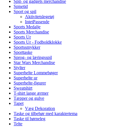
Spil- og gadgets merchandise
Spisetid
Sport og spil
Aktivitetslegetøj
IntetPassende
Sports Medalje
Sports Merchandise
Sports Ur
Sports Ur - Fodboldklokke
Sportssmykker
Sporttaske
Sprog- og læringsspil
Star Wars Merchandise
Stylter
Superhelte Lommebøger
Superhelte ur
Superhelte-figurer
Sweatshirt
T-shirt lange ærmer
Tæpper og gulve
Tapet
Væg Dekoration
Taske og tilbehør med karaktertema
Taske til børneleg
Telte