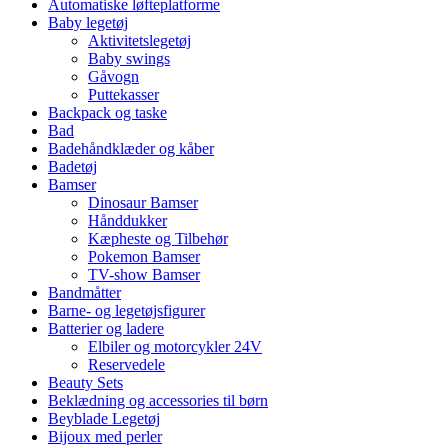
Automatiske løfteplatforme
Baby legetøj
Aktivitetslegetøj
Baby swings
Gåvogn
Puttekasser
Backpack og taske
Bad
Badehåndklæder og kåber
Badetøj
Bamser
Dinosaur Bamser
Hånddukker
Kæpheste og Tilbehør
Pokemon Bamser
TV-show Bamser
Bandmåtter
Barne- og legetøjsfigurer
Batterier og ladere
Elbiler og motorcykler 24V
Reservedele
Beauty Sets
Beklædning og accessories til børn
Beyblade Legetøj
Bijoux med perler