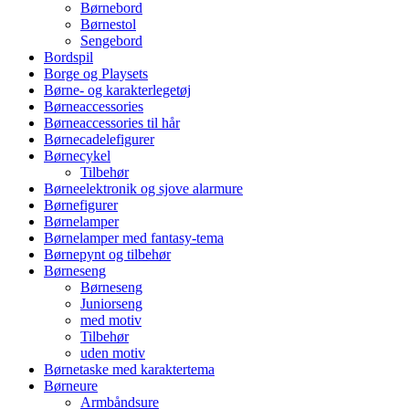
Børnebord
Børnestol
Sengebord
Bordspil
Borge og Playsets
Børne- og karakterlegetøj
Børneaccessories
Børneaccessories til hår
Børnecadelefigurer
Børnecykel
Tilbehør
Børneelektronik og sjove alarmure
Børnefigurer
Børnelamper
Børnelamper med fantasy-tema
Børnepynt og tilbehør
Børneseng
Børneseng
Juniorseng
med motiv
Tilbehør
uden motiv
Børnetaske med karaktertema
Børneure
Armbåndsure