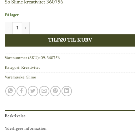
So Slime kreativitet 360756
pris
pris
var:
er:
På lager
249,95 kr..
233,00 kr..
So Slime Enhjørning Slim Beholder antal
TILFØJ TIL KURV
Varenummer (SKU):
09-360756
Kategori:
Kreativitet
Varemærke:
Slime
Beskrivelse
Yderligere information