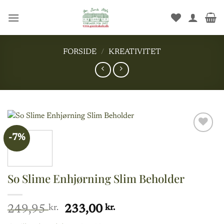
Fortsæt
til
indhold
FORSIDE
/
KREATIVITET
-7%
Add to
wishlist
So Slime Enhjørning Slim Beholder
Den
Den
249,95
kr.
233,00
kr.
oprindelige
aktuelle