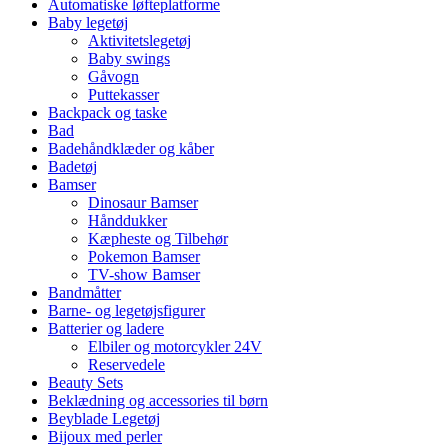
Automatiske løfteplatforme
Baby legetøj
Aktivitetslegetøj
Baby swings
Gåvogn
Puttekasser
Backpack og taske
Bad
Badehåndklæder og kåber
Badetøj
Bamser
Dinosaur Bamser
Hånddukker
Kæpheste og Tilbehør
Pokemon Bamser
TV-show Bamser
Bandmåtter
Barne- og legetøjsfigurer
Batterier og ladere
Elbiler og motorcykler 24V
Reservedele
Beauty Sets
Beklædning og accessories til børn
Beyblade Legetøj
Bijoux med perler