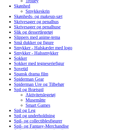
Trolley
Skønhed
Smykkeskrin
Skønheds- og makeup-sæt
Skrivesager og penalhus
Skrivesager og penalhuse
Slik og dessertlegetøj
Slippers med anime-tema
Små dukker og figure
Smykker - Halskæder med logo
Smykker - Halssmykker
Sokker
Sokker med tegneseriefigur
Sovetid
Spansk drama film
Spiderman Gear
Spiderman Ure og Tilbehør
Spil og Brætspil
Aktivitetslegetøj
Musemåtte
Smart Games
Spil og Leg
Spil og underholdning
Spil- og collectiblesfigurer
Spil- og Fantasy-Merchandise