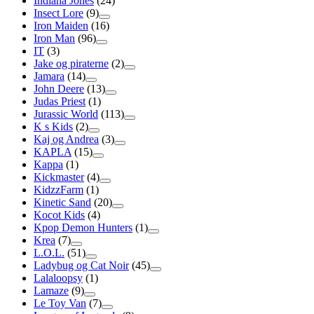
Indiana Jones
(24)
Insect Lore
(9)
Iron Maiden
(16)
Iron Man
(96)
IT
(3)
Jake og piraterne
(2)
Jamara
(14)
John Deere
(13)
Judas Priest
(1)
Jurassic World
(113)
K s Kids
(2)
Kaj og Andrea
(3)
KAPLA
(15)
Kappa
(1)
Kickmaster
(4)
KidzzFarm
(1)
Kinetic Sand
(20)
Kocot Kids
(4)
Kpop Demon Hunters
(1)
Krea
(7)
L.O.L.
(51)
Ladybug og Cat Noir
(45)
Lalaloopsy
(1)
Lamaze
(9)
Le Toy Van
(7)