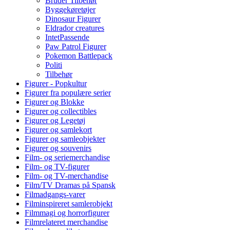
Bruder Tilbehør
Byggekøretøjer
Dinosaur Figurer
Eldrador creatures
IntetPassende
Paw Patrol Figurer
Pokemon Battlepack
Politi
Tilbehør
Figurer - Popkultur
Figurer fra populære serier
Figurer og Blokke
Figurer og collectibles
Figurer og Legetøj
Figurer og samlekort
Figurer og samleobjekter
Figurer og souvenirs
Film- og seriemerchandise
Film- og TV-figurer
Film- og TV-merchandise
Film/TV Dramas på Spansk
Filmadgangs-varer
Filminspireret samlerobjekt
Filmmagi og horrorfigurer
Filmrelateret merchandise