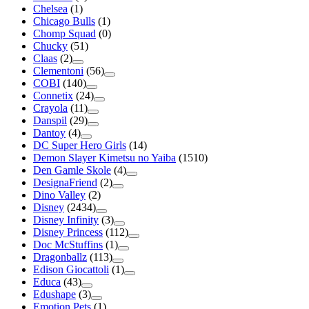
Chelsea
(1)
Chicago Bulls
(1)
Chomp Squad
(0)
Chucky
(51)
Claas
(2)
Clementoni
(56)
COBI
(140)
Connetix
(24)
Crayola
(11)
Danspil
(29)
Dantoy
(4)
DC Super Hero Girls
(14)
Demon Slayer Kimetsu no Yaiba
(1510)
Den Gamle Skole
(4)
DesignaFriend
(2)
Dino Valley
(2)
Disney
(2434)
Disney Infinity
(3)
Disney Princess
(112)
Doc McStuffins
(1)
Dragonballz
(113)
Edison Giocattoli
(1)
Educa
(43)
Edushape
(3)
Emotion Pets
(1)