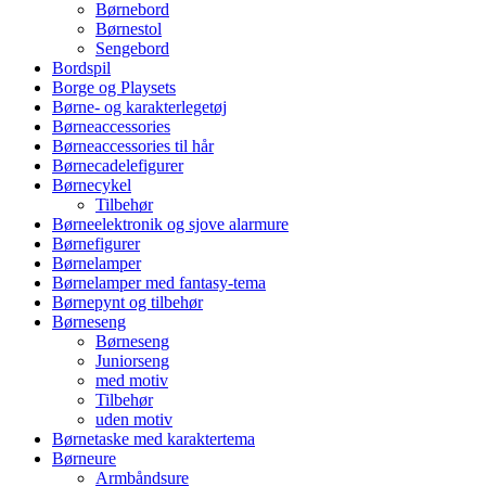
Børnebord
Børnestol
Sengebord
Bordspil
Borge og Playsets
Børne- og karakterlegetøj
Børneaccessories
Børneaccessories til hår
Børnecadelefigurer
Børnecykel
Tilbehør
Børneelektronik og sjove alarmure
Børnefigurer
Børnelamper
Børnelamper med fantasy-tema
Børnepynt og tilbehør
Børneseng
Børneseng
Juniorseng
med motiv
Tilbehør
uden motiv
Børnetaske med karaktertema
Børneure
Armbåndsure