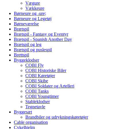
Vægure
Vækkeure
Børneure og -ure;
Børneure og Legetøj
Børneværelse
Brætspil
Brætspil - Fantasy og Eventyr
Brætspil - Spanish Another Day
Brætspil og leg
Brætspil og puslespil
Brettspil
Byggeklodser
COBI Fly
COBI Historiske Biler
COBI Køretøjer
COBI Skibe
COBI Soldater og Artelleri
COBI Tanks
COBI Youngtimer
Stableklodser
Tegnetavle
Byggesæt
Brandbiler og udrykningskøretøjer
Cable organisation
Cykelhjelm