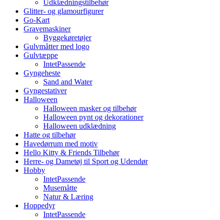
Udklædningstilbehør
Glitter- og glamourfigurer
Go-Kart
Gravemaskiner
Byggekøretøjer
Gulvmåtter med logo
Gulvtæppe
IntetPassende
Gyngeheste
Sand and Water
Gyngestativer
Halloween
Halloween masker og tilbehør
Halloween pynt og dekorationer
Halloween udklædning
Hatte og tilbehør
Havedørrum med motiv
Hello Kitty & Friends Tilbehør
Herre- og Dametøj til Sport og Udendør
Hobby
IntetPassende
Musemåtte
Natur & Læring
Hoppedyr
IntetPassende