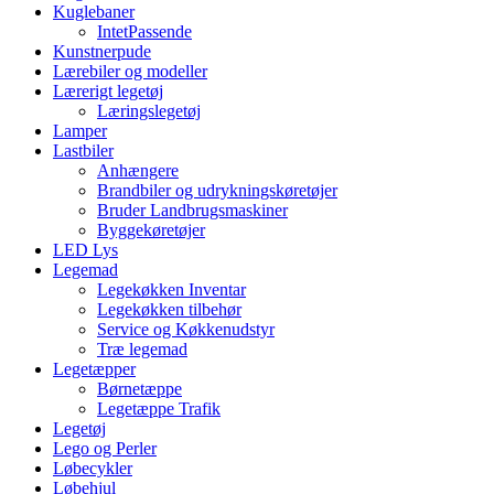
Kuglebaner
IntetPassende
Kunstnerpude
Lærebiler og modeller
Lærerigt legetøj
Læringslegetøj
Lamper
Lastbiler
Anhængere
Brandbiler og udrykningskøretøjer
Bruder Landbrugsmaskiner
Byggekøretøjer
LED Lys
Legemad
Legekøkken Inventar
Legekøkken tilbehør
Service og Køkkenudstyr
Træ legemad
Legetæpper
Børnetæppe
Legetæppe Trafik
Legetøj
Lego og Perler
Løbecykler
Løbehjul