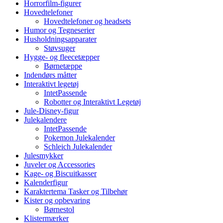
Horrorfilm-figurer
Hovedtelefoner
Hovedtelefoner og headsets
Humor og Tegneserier
Husholdningsapparater
Støvsuger
Hygge- og fleecetæpper
Børnetæppe
Indendørs måtter
Interaktivt legetøj
IntetPassende
Robotter og Interaktivt Legetøj
Jule-Disney-figur
Julekalendere
IntetPassende
Pokemon Julekalender
Schleich Julekalender
Julesmykker
Juveler og Accessories
Kage- og Biscuitkasser
Kalenderfigur
Karaktertema Tasker og Tilbehør
Kister og opbevaring
Børnestol
Klistermærker