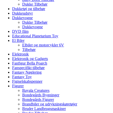
Dukke Tilbehør
Dukketøj og tilbehør
Dukkeudstyr
Dukkevogne
Dukke Tilbehør
Dukkevogne
DVD film
Educational Planetarium Toy
El Biler
Elbiler og motorcykler 6V
Tilbehør
Elektronik
Elektronik og Gadgets
Fanfigur Bella Poarch
Fanspecifikt tilbehør
Fantasy Nøglering
Fantasy Toy
Figiselskabspenner
Figurer
Bayala Creatures
Bondegårds Bygninger
Bondegårds Figurer
Brandbiler og udrykningskøretøjer
Bruder Landbrugsmaskiner