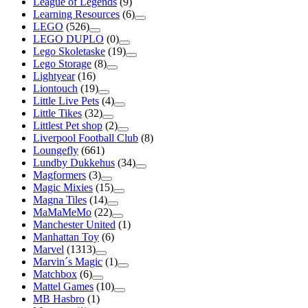
League of Legends
(9)
Learning Resources
(6)
LEGO
(526)
LEGO DUPLO
(0)
Lego Skoletaske
(19)
Lego Storage
(8)
Lightyear
(16)
Liontouch
(19)
Little Live Pets
(4)
Little Tikes
(32)
Littlest Pet shop
(2)
Liverpool Football Club
(8)
Loungefly
(661)
Lundby Dukkehus
(34)
Magformers
(3)
Magic Mixies
(15)
Magna Tiles
(14)
MaMaMeMo
(22)
Manchester United
(1)
Manhattan Toy
(6)
Marvel
(1313)
Marvin´s Magic
(1)
Matchbox
(6)
Mattel Games
(10)
MB Hasbro
(1)