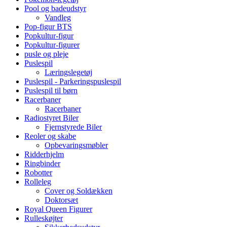
Pool og badeudstyr
Vandleg
Pop-figur BTS
Popkultur-figur
Popkultur-figurer
pusle og pleje
Puslespil
Læringslegetøj
Puslespil - Parkeringspuslespil
Puslespil til børn
Racerbaner
Racerbaner
Radiostyret Biler
Fjernstyrede Biler
Reoler og skabe
Opbevaringsmøbler
Ridderhjelm
Ringbinder
Robotter
Rolleleg
Cover og Soldækken
Doktorsæt
Royal Queen Figurer
Rulleskøjter