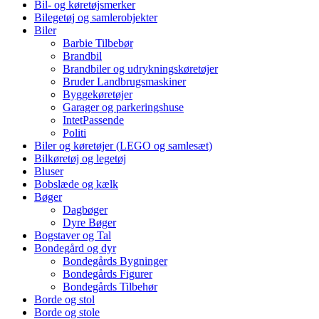
Bil- og køretøjsmerker
Bilegetøj og samlerobjekter
Biler
Barbie Tilbebør
Brandbil
Brandbiler og udrykningskøretøjer
Bruder Landbrugsmaskiner
Byggekøretøjer
Garager og parkeringshuse
IntetPassende
Politi
Biler og køretøjer (LEGO og samlesæt)
Bilkøretøj og legetøj
Bluser
Bobslæde og kælk
Bøger
Dagbøger
Dyre Bøger
Bogstaver og Tal
Bondegård og dyr
Bondegårds Bygninger
Bondegårds Figurer
Bondegårds Tilbehør
Borde og stol
Borde og stole