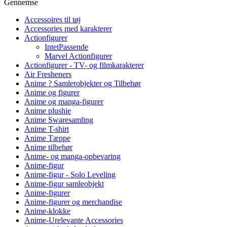
Gennemse
Accessoires til tøj
Accessories med karakterer
Actionfigurer
IntetPassende
Marvel Actionfigurer
Actionfigurer - TV- og filmkarakterer
Air Fresheners
Anime ? Samlerobjekter og Tilbehør
Anime og figurer
Anime og manga-figurer
Anime plushie
Anime Swaresamling
Anime T-shirt
Anime Tæppe
Anime tilbehør
Anime- og manga-opbevaring
Anime-figur
Anime-figur - Solo Leveling
Anime-figur samleobjekt
Anime-figurer
Anime-figurer og merchandise
Anime-klokke
Anime-Urelevante Accessories