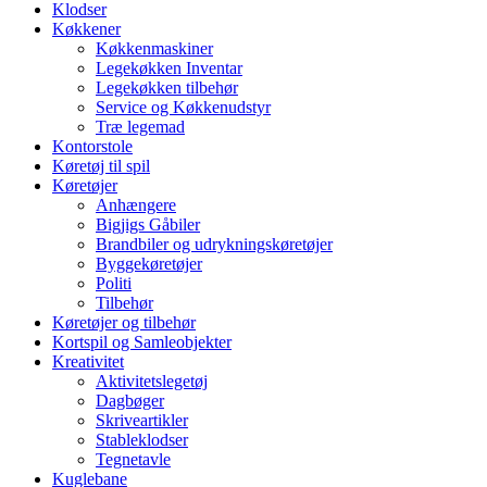
Klodser
Køkkener
Køkkenmaskiner
Legekøkken Inventar
Legekøkken tilbehør
Service og Køkkenudstyr
Træ legemad
Kontorstole
Køretøj til spil
Køretøjer
Anhængere
Bigjigs Gåbiler
Brandbiler og udrykningskøretøjer
Byggekøretøjer
Politi
Tilbehør
Køretøjer og tilbehør
Kortspil og Samleobjekter
Kreativitet
Aktivitetslegetøj
Dagbøger
Skriveartikler
Stableklodser
Tegnetavle
Kuglebane