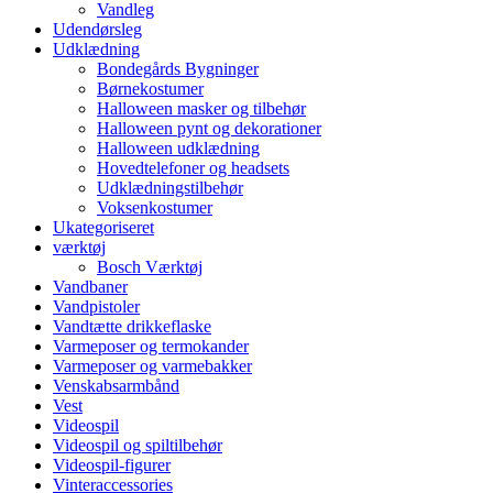
Vandleg
Udendørsleg
Udklædning
Bondegårds Bygninger
Børnekostumer
Halloween masker og tilbehør
Halloween pynt og dekorationer
Halloween udklædning
Hovedtelefoner og headsets
Udklædningstilbehør
Voksenkostumer
Ukategoriseret
værktøj
Bosch Værktøj
Vandbaner
Vandpistoler
Vandtætte drikkeflaske
Varmeposer og termokander
Varmeposer og varmebakker
Venskabsarmbånd
Vest
Videospil
Videospil og spiltilbehør
Videospil-figurer
Vinteraccessories