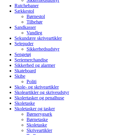
Sikkerhedsudstyr
Rutchebaner
Sækkestol
Børnestol
Tilbehør
Sandkasser
Vandleg
Sekundære skriveartikler
Selepuder
Sikkerhedsudstyr
Sengetøj
Seriemerchandise
Sikkerhed og alarmer
Skateboard
Skibe
Politi
Skole- og skriveartikler
Skoleartikler og skriveudstyr
Skolertasker og penalhuse
Skoletaske
Skoletasker og tasker
Børnerygsæk
Børnetaske
Skoletaske
Skriveartikler