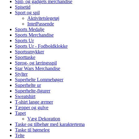
Spil- og gadgets merchandise
Spisetid
Sport og spil
Aktivitetslegetøj
IntetPassende
Sports Medalje
Sports Merchandise
Sports Ur
Sports Ur - Fodboldklokke
Sportssmykker
Sporttaske
Sprog- og læringsspil
Star Wars Merchandise
Stylter
Superhelte Lommebøger
Superhelte ur
Superhelte-figurer
Sweatshirt
T-shirt lange ærmer
Tæpper og gulve
Tapet
Væg Dekoration
Taske og tilbehør med karaktertema
Taske til børneleg
Telte