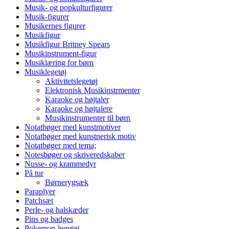
Musik- og popkulturfigurer
Musik-figurer
Musikernes figurer
Musikfigur
Musikfigur Britney Spears
Musikinstrument-figur
Musiklæring for børn
Musiklegetøj
Aktivitetslegetøj
Elektronisk Musikinstrmenter
Karaoke og højtaler
Karaoke og højtalere
Musikinstrumenter til børn
Notatbøger med kunstmotiver
Notatbøger med kunstnerisk motiv
Notatbøger med tema;
Notesbøger og skriveredskaber
Nusse- og krammedyr
På tur
Børnerygsæk
Paraplyer
Patchsæt
Perle- og halskæder
Pins og badges
Pokemon-legetøj