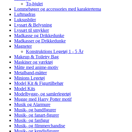
To-hjulet
Lommebøger og accessories med karaktertema
Luftmadras
Luksusbiler
Lyssæt & Belysning
Lyssæt til smykker
Madkasse og Drikkedunke
Madkasser og Drikkedunke
Magneter
Konstruktions Legetøj 1 - 5 År
Makeup & Toiletry Bag
Maskiner og værktøj
Måtte med anime-motiv
Metalband-måtter
Minions Legetøj
Model Kit & Figurtilbehør
Model Kits
Modelbygge- og samlerlegetøj
Mugge med Harry Potter motif
Musik og Alarmure
Musik- og bandfigurer
Musik- og fanart-figurer
Musik- og fanfigur
Musik- og filmmerchandise
Musik- og kendisfigurer