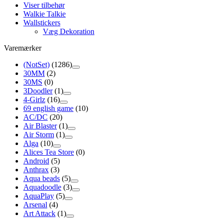
Viser tilbehør
Walkie Talkie
Wallstickers
Væg Dekoration
Varemærker
(NotSet)
(1286)
30MM
(2)
30MS
(0)
3Doodler
(1)
4-Girlz
(16)
69 english game
(10)
AC/DC
(20)
Air Blaster
(1)
Air Storm
(1)
Alga
(10)
Alices Tea Store
(0)
Android
(5)
Anthrax
(3)
Aqua beads
(5)
Aquadoodle
(3)
AquaPlay
(5)
Arsenal
(4)
Art Attack
(1)