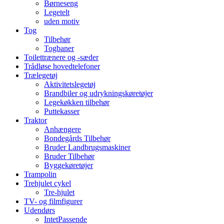
Børneseng
Legetelt
uden motiv
Tog
Tilbehør
Togbaner
Toilettrænere og -sæder
Trådløse hovedtelefoner
Trælegetøj
Aktivitetslegetøj
Brandbiler og udrykningskøretøjer
Legekøkken tilbehør
Puttekasser
Traktor
Anhængere
Bondegårds Tilbehør
Bruder Landbrugsmaskiner
Bruder Tilbehør
Byggekøretøjer
Trampolin
Trehjulet cykel
Tre-hjulet
TV- og filmfigurer
Udendørs
IntetPassende