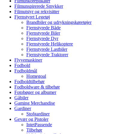
Filmunkoreplikater
Filmunspirerede Smykker
Filmutstyr og rekvisitter
Fjernstyret Legetøj
Brandbiler og udrykningskøretøjer
Fjernstyrede Både
Fjernstyrede Biler
Fjernstyrede Dyr
Fjernstyrede Helikoptere
Fjernstyrede Lastbiler
Fjernstyrede Traktorer
Flyvemaskiner
Fodbold
Fodboldmål
Homegoal
Fodboldtilbehør
Fodboldware & tilbehør
Fotobøger og albumer
Gåbiler
Gaming Merchandise
Gardiner
Stofgardiner
Gevær og Pistoler
IntetPassende
Tilbehør