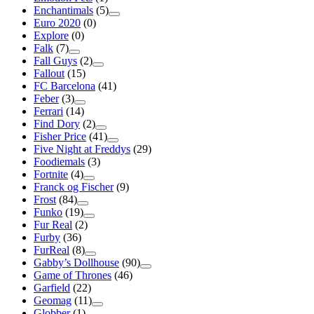
Enchantimals
(5)
Euro 2020
(0)
Explore
(0)
Falk
(7)
Fall Guys
(2)
Fallout
(15)
FC Barcelona
(41)
Feber
(3)
Ferrari
(14)
Find Dory
(2)
Fisher Price
(41)
Five Night at Freddys
(29)
Foodiemals
(3)
Fortnite
(4)
Franck og Fischer
(9)
Frost
(84)
Funko
(19)
Fur Real
(2)
Furby
(36)
FurReal
(8)
Gabby’s Dollhouse
(90)
Game of Thrones
(46)
Garfield
(22)
Geomag
(11)
Globber
(1)