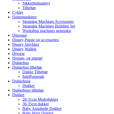
Sikkerhedsudstyr
Tilbehør
Cykler
Dampmaskiner
Steaming Machines Accessories
Steaming Machines Building Set
Workshop machines generator
Dinosaur
Disney Punge og accessories
Disney Smykker
Disney Wallets
Diverse
Drenge- og pigetøj
Dukkehus
Dukkehus tilbehør
Dukke Tilbehør
IntetPassende
Dukkehuse
Dukker
Dukkehuse tilbehør
Dukker
28-31cm Modedukker
30-35cm dukker
Baby Annabelle Dukker
Baby Born Dukker