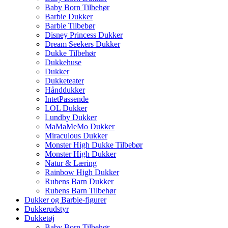
Baby Born Tilbehør
Barbie Dukker
Barbie Tilbebør
Disney Princess Dukker
Dream Seekers Dukker
Dukke Tilbehør
Dukkehuse
Dukker
Dukketeater
Hånddukker
IntetPassende
LOL Dukker
Lundby Dukker
MaMaMeMo Dukker
Miraculous Dukker
Monster High Dukke Tilbebør
Monster High Dukker
Natur & Læring
Rainbow High Dukker
Rubens Barn Dukker
Rubens Barn Tilbehør
Dukker og Barbie-figurer
Dukkerudstyr
Dukketøj
Baby Born Tilbehør