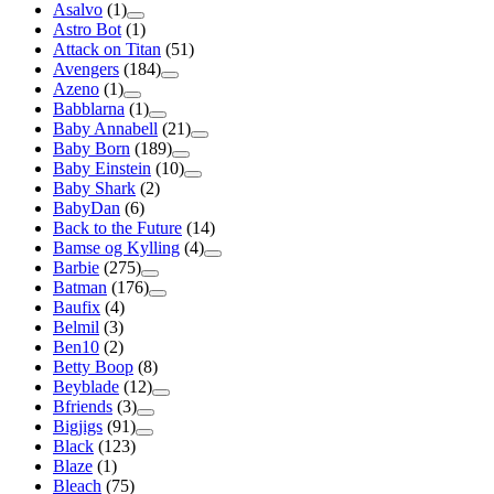
Asalvo
(1)
Astro Bot
(1)
Attack on Titan
(51)
Avengers
(184)
Azeno
(1)
Babblarna
(1)
Baby Annabell
(21)
Baby Born
(189)
Baby Einstein
(10)
Baby Shark
(2)
BabyDan
(6)
Back to the Future
(14)
Bamse og Kylling
(4)
Barbie
(275)
Batman
(176)
Baufix
(4)
Belmil
(3)
Ben10
(2)
Betty Boop
(8)
Beyblade
(12)
Bfriends
(3)
Bigjigs
(91)
Black
(123)
Blaze
(1)
Bleach
(75)