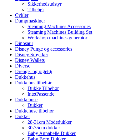
Sikkerhedsudstyr
Tilbehør
Cykler
Dampmaskiner
Steaming Machines Accessories
Steaming Machines Building Set
Workshop machines generator
Dinosaur
Disney Punge og accessories
Disney Smykker
Disney Wallets
Diverse
Drenge- og pigetøj
Dukkehus
Dukkehus tilbehør
Dukke Tilbehør
IntetPassende
Dukkehuse
Dukker
Dukkehuse tilbehør
Dukker
28-31cm Modedukker
30-35cm dukker
Baby Annabelle Dukker
Baby Born Dukker