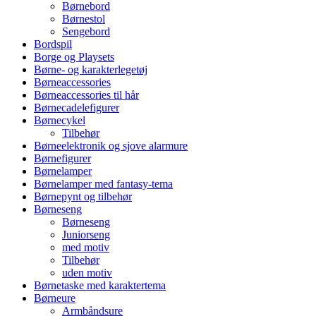
Børnebord
Børnestol
Sengebord
Bordspil
Borge og Playsets
Børne- og karakterlegetøj
Børneaccessories
Børneaccessories til hår
Børnecadelefigurer
Børnecykel
Tilbehør
Børneelektronik og sjove alarmure
Børnefigurer
Børnelamper
Børnelamper med fantasy-tema
Børnepynt og tilbehør
Børneseng
Børneseng
Juniorseng
med motiv
Tilbehør
uden motiv
Børnetaske med karaktertema
Børneure
Armbåndsure