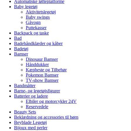
Automatiske løfteplatforme
Baby legetøj
Aktivitetslegetøj
Baby swings
Gåvogn
Puttekasser
Backpack og taske
Bad
Badehåndklæder og kåber
Badetøj
Bamser
Dinosaur Bamser
Hånddukker
Kæpheste og Tilbehør
Pokemon Bamser
TV-show Bamser
Bandmåtter
Barne- og legetøjsfigurer
Batterier og ladere
Elbiler og motorcykler 24V
Reservedele
Beauty Sets
Beklædning og accessories til børn
Beyblade Legetøj
Bijoux med perler