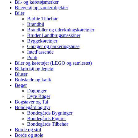
Bil- og køretøjsmerker
Bilegetøj og samlerobjekter
Biler
Barbie Tilbebør
Brandbil
Brandbiler og udrykningskøretøjer
Bruder Landbrugsmaskiner
Byggekøretøjer
Garager og parkeringshuse
IntetPassende
Politi
Biler og køretøjer (LEGO og samlesæt)
Bilkøretøj og legetøj
Bluser
Bobslæde og kælk
Bøger
Dagbøger
Dyre Bøger
Bogstaver og Tal
Bondegård og dyr
Bondegårds Bygninger
Bondegårds Figurer
Bondegårds Tilbehør
Borde og stol
Borde og stole