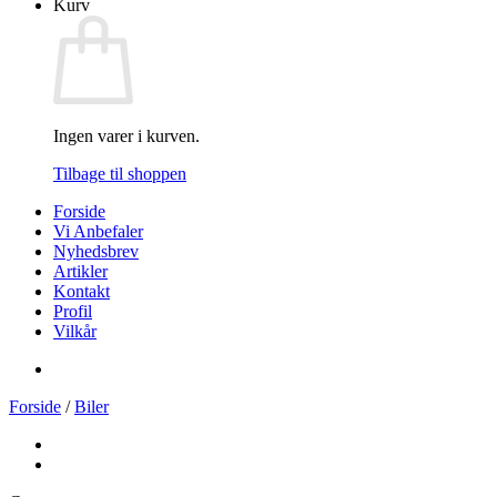
Kurv
Ingen varer i kurven.
Tilbage til shoppen
Forside
Vi Anbefaler
Nyhedsbrev
Artikler
Kontakt
Profil
Vilkår
Forside
/
Biler