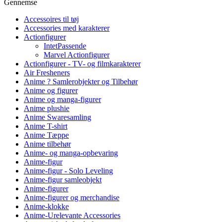
Gennemse
Accessoires til tøj
Accessories med karakterer
Actionfigurer
IntetPassende
Marvel Actionfigurer
Actionfigurer - TV- og filmkarakterer
Air Fresheners
Anime ? Samlerobjekter og Tilbehør
Anime og figurer
Anime og manga-figurer
Anime plushie
Anime Swaresamling
Anime T-shirt
Anime Tæppe
Anime tilbehør
Anime- og manga-opbevaring
Anime-figur
Anime-figur - Solo Leveling
Anime-figur samleobjekt
Anime-figurer
Anime-figurer og merchandise
Anime-klokke
Anime-Urelevante Accessories