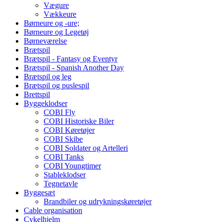
Vægure
Vækkeure
Børneure og -ure;
Børneure og Legetøj
Børneværelse
Brætspil
Brætspil - Fantasy og Eventyr
Brætspil - Spanish Another Day
Brætspil og leg
Brætspil og puslespil
Brettspil
Byggeklodser
COBI Fly
COBI Historiske Biler
COBI Køretøjer
COBI Skibe
COBI Soldater og Artelleri
COBI Tanks
COBI Youngtimer
Stableklodser
Tegnetavle
Byggesæt
Brandbiler og udrykningskøretøjer
Cable organisation
Cykelhjelm