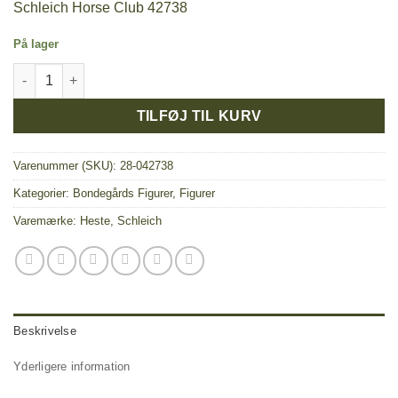
Schleich Horse Club 42738
pris
pris
var:
er:
På lager
179,95 kr..
151,00 kr..
Paso Peruano hestesæt antal
TILFØJ TIL KURV
Varenummer (SKU):
28-042738
Kategorier:
Bondegårds Figurer
,
Figurer
Varemærke:
Heste
,
Schleich
Beskrivelse
Yderligere information