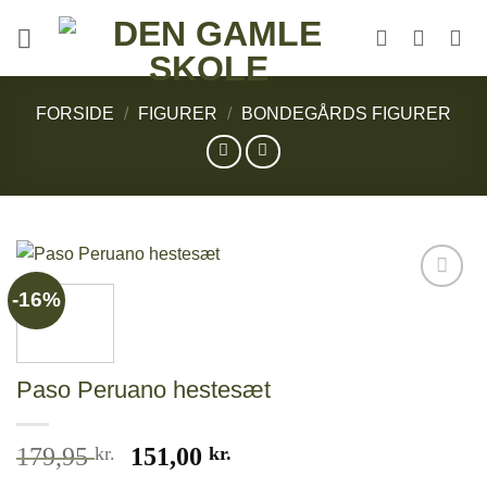
Fortsæt
til
indhold
FORSIDE
/
FIGURER
/
BONDEGÅRDS FIGURER
-16%
Add to
wishlist
Paso Peruano hestesæt
Den
Den
179,95
kr.
151,00
kr.
oprindelige
aktuelle