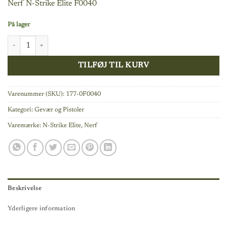
Nerf N-Strike Elite F0040
På lager
Nerf Elite 2.0 Refill 20 stk antal
TILFØJ TIL KURV
Varenummer (SKU):
177-0F0040
Kategori:
Gevær og Pistoler
Varemærke:
N-Strike Elite
,
Nerf
Beskrivelse
Yderligere information