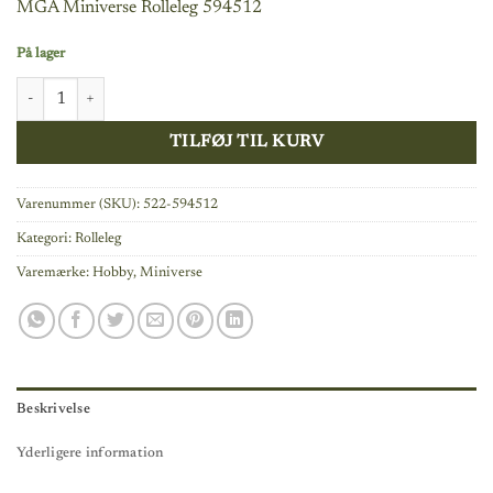
MGA Miniverse Rolleleg 594512
På lager
Miniverse Make It Mini Harry Potter antal
TILFØJ TIL KURV
Varenummer (SKU):
522-594512
Kategori:
Rolleleg
Varemærke:
Hobby
,
Miniverse
Beskrivelse
Yderligere information