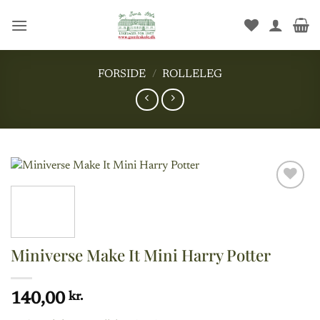
Fortsæt
til
indhold
FORSIDE
/
ROLLELEG
Add to
wishlist
Miniverse Make It Mini Harry Potter
140,00
kr.