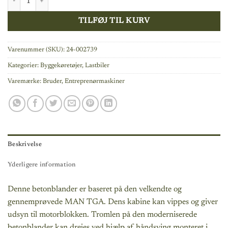
TILFØJ TIL KURV
Varenummer (SKU):
24-002739
Kategorier:
Byggekøretøjer
,
Lastbiler
Varemærke:
Bruder
,
Entreprenørmaskiner
Beskrivelse
Yderligere information
Denne betonblander er baseret på den velkendte og
gennemprøvede MAN TGA. Dens kabine kan vippes og giver
udsyn til motorblokken. Tromlen på den moderniserede
betonblander kan drejes ved hjælp af håndsving monteret i