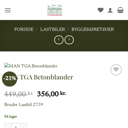
Fortsæt
til
indhold
FORSIDE
/
LASTBILER
/
BYGGEKØRETØJER
MAN TGA Betonblander
-21%
Add to
wishlist
Den
Den
449,00
kr.
356,00
kr.
oprindelige
aktuelle
Bruder Lastbil 2739
pris
pris
var:
er:
På lager
449,00 kr..
356,00 kr..
MAN TGA Betonblander antal