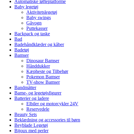
Automatiske løfteplatforme
Baby legetøj
Aktivitetslegetøj
Baby swings
Gåvogn
Puttekasser
Backpack og taske
Bad
Badehåndklæder og kåber
Badetøj
Bamser
Dinosaur Bamser
Hånddukker
Kæpheste og Tilbehør
Pokemon Bamser
TV-show Bamser
Bandmåtter
Barne- og legetøjsfigurer
Batterier og ladere
Elbiler og motorcykler 24V
Reservedele
Beauty Sets
Beklædning og accessories til børn
Beyblade Legetøj
Bijoux med perler