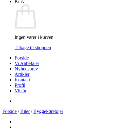
Kurv
Ingen varer i kurven.
Tilbage til shoppen
Forside
Vi Anbefaler
Nyhedsbrev
Artikler
Kontakt
Profil
Vilkår
Forside
/
Biler
/
Byggekøretøjer