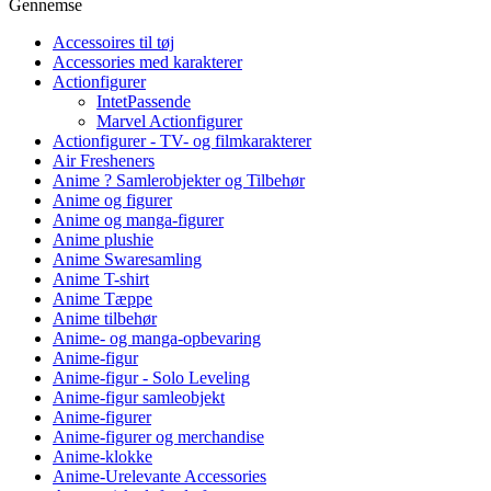
Gennemse
Accessoires til tøj
Accessories med karakterer
Actionfigurer
IntetPassende
Marvel Actionfigurer
Actionfigurer - TV- og filmkarakterer
Air Fresheners
Anime ? Samlerobjekter og Tilbehør
Anime og figurer
Anime og manga-figurer
Anime plushie
Anime Swaresamling
Anime T-shirt
Anime Tæppe
Anime tilbehør
Anime- og manga-opbevaring
Anime-figur
Anime-figur - Solo Leveling
Anime-figur samleobjekt
Anime-figurer
Anime-figurer og merchandise
Anime-klokke
Anime-Urelevante Accessories