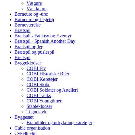
Vægure
Vækkeure
Børneure og -ure;
Børneure og Legetøj
Børneværelse
Brætspil
Brætspil - Fantasy og Eventyr
Brætspil - Spanish Another Day
Brætspil og leg
Brætspil og puslespil
Brettspil
Byggeklodser
COBI Fly
COBI Historiske Biler
COBI Køretøjer
COBI Skibe
COBI Soldater og Artelleri
COBI Tanks
COBI Youngtimer
Stableklodser
Tegnetavle
Byggesæt
Brandbiler og udrykningskøretøjer
Cable organisation
Cykelhjelm