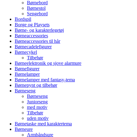
Børnebord
Børnestol
Sengebord
Bordspil
Borge og Playsets
Børne- og karakterlegetøj
Børneaccessories
Børneaccessories til hår
Børnecadelefigurer
Børnecykel
Tilbehør
Børneelektronik og sjove alarmure
Børnefigurer
Børnelamper
Børnelamper med fantasy-tema
Børnepynt og tilbehør
Børneseng
Børneseng
Juniorseng
med motiv
Tilbehør
uden motiv
Børnetaske med karaktertema
Børneure
Armbåndsure