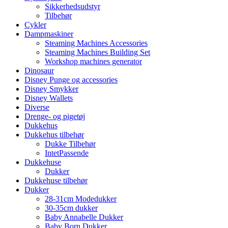
Sikkerhedsudstyr
Tilbehør
Cykler
Dampmaskiner
Steaming Machines Accessories
Steaming Machines Building Set
Workshop machines generator
Dinosaur
Disney Punge og accessories
Disney Smykker
Disney Wallets
Diverse
Drenge- og pigetøj
Dukkehus
Dukkehus tilbehør
Dukke Tilbehør
IntetPassende
Dukkehuse
Dukker
Dukkehuse tilbehør
Dukker
28-31cm Modedukker
30-35cm dukker
Baby Annabelle Dukker
Baby Born Dukker