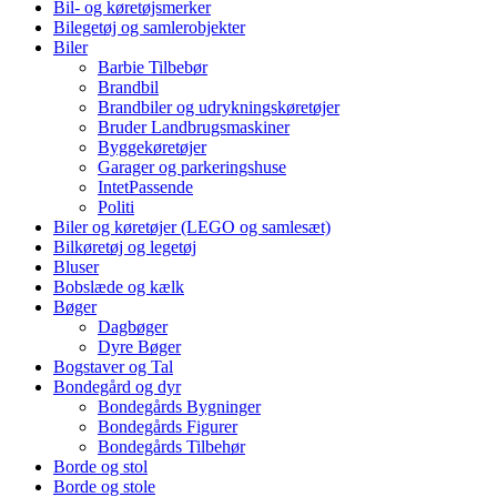
Bil- og køretøjsmerker
Bilegetøj og samlerobjekter
Biler
Barbie Tilbebør
Brandbil
Brandbiler og udrykningskøretøjer
Bruder Landbrugsmaskiner
Byggekøretøjer
Garager og parkeringshuse
IntetPassende
Politi
Biler og køretøjer (LEGO og samlesæt)
Bilkøretøj og legetøj
Bluser
Bobslæde og kælk
Bøger
Dagbøger
Dyre Bøger
Bogstaver og Tal
Bondegård og dyr
Bondegårds Bygninger
Bondegårds Figurer
Bondegårds Tilbehør
Borde og stol
Borde og stole