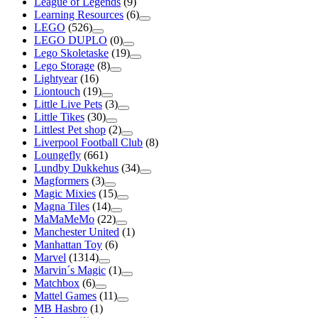
League of Legends
(9)
Learning Resources
(6)
LEGO
(526)
LEGO DUPLO
(0)
Lego Skoletaske
(19)
Lego Storage
(8)
Lightyear
(16)
Liontouch
(19)
Little Live Pets
(3)
Little Tikes
(30)
Littlest Pet shop
(2)
Liverpool Football Club
(8)
Loungefly
(661)
Lundby Dukkehus
(34)
Magformers
(3)
Magic Mixies
(15)
Magna Tiles
(14)
MaMaMeMo
(22)
Manchester United
(1)
Manhattan Toy
(6)
Marvel
(1314)
Marvin´s Magic
(1)
Matchbox
(6)
Mattel Games
(11)
MB Hasbro
(1)