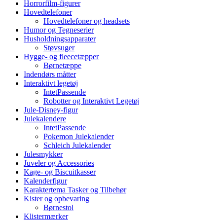
Horrorfilm-figurer
Hovedtelefoner
Hovedtelefoner og headsets
Humor og Tegneserier
Husholdningsapparater
Støvsuger
Hygge- og fleecetæpper
Børnetæppe
Indendørs måtter
Interaktivt legetøj
IntetPassende
Robotter og Interaktivt Legetøj
Jule-Disney-figur
Julekalendere
IntetPassende
Pokemon Julekalender
Schleich Julekalender
Julesmykker
Juveler og Accessories
Kage- og Biscuitkasser
Kalenderfigur
Karaktertema Tasker og Tilbehør
Kister og opbevaring
Børnestol
Klistermærker