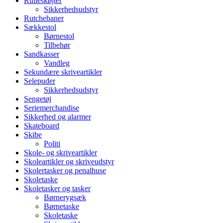
Rulleskøjter
Sikkerhedsudstyr
Rutchebaner
Sækkestol
Børnestol
Tilbehør
Sandkasser
Vandleg
Sekundære skriveartikler
Selepuder
Sikkerhedsudstyr
Sengetøj
Seriemerchandise
Sikkerhed og alarmer
Skateboard
Skibe
Politi
Skole- og skriveartikler
Skoleartikler og skriveudstyr
Skolertasker og penalhuse
Skoletaske
Skoletasker og tasker
Børnerygsæk
Børnetaske
Skoletaske