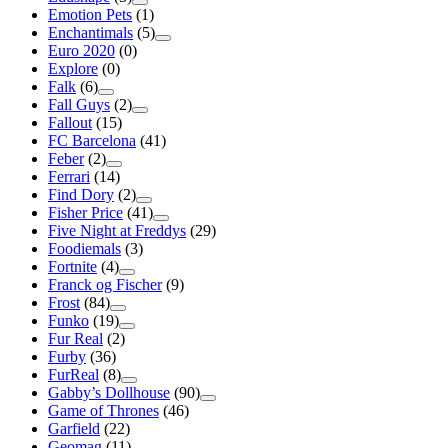
Emotion Pets
(1)
Enchantimals
(5)
Euro 2020
(0)
Explore
(0)
Falk
(6)
Fall Guys
(2)
Fallout
(15)
FC Barcelona
(41)
Feber
(2)
Ferrari
(14)
Find Dory
(2)
Fisher Price
(41)
Five Night at Freddys
(29)
Foodiemals
(3)
Fortnite
(4)
Franck og Fischer
(9)
Frost
(84)
Funko
(19)
Fur Real
(2)
Furby
(36)
FurReal
(8)
Gabby’s Dollhouse
(90)
Game of Thrones
(46)
Garfield
(22)
Geomag
(11)