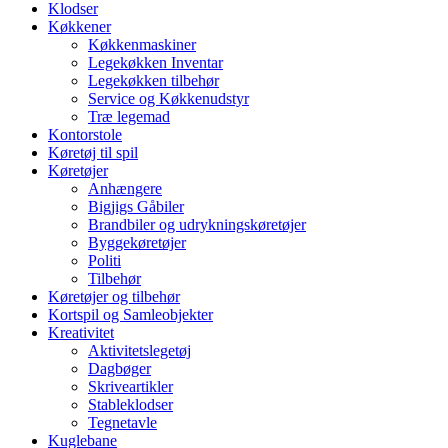
Klodser
Køkkener
Køkkenmaskiner
Legekøkken Inventar
Legekøkken tilbehør
Service og Køkkenudstyr
Træ legemad
Kontorstole
Køretøj til spil
Køretøjer
Anhængere
Bigjigs Gåbiler
Brandbiler og udrykningskøretøjer
Byggekøretøjer
Politi
Tilbehør
Køretøjer og tilbehør
Kortspil og Samleobjekter
Kreativitet
Aktivitetslegetøj
Dagbøger
Skriveartikler
Stableklodser
Tegnetavle
Kuglebane