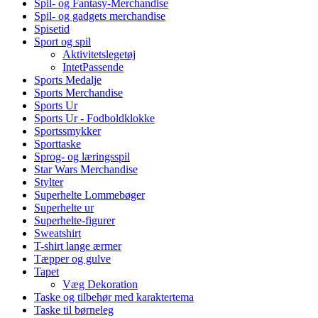
Spil- og Fantasy-Merchandise
Spil- og gadgets merchandise
Spisetid
Sport og spil
Aktivitetslegetøj
IntetPassende
Sports Medalje
Sports Merchandise
Sports Ur
Sports Ur - Fodboldklokke
Sportssmykker
Sporttaske
Sprog- og læringsspil
Star Wars Merchandise
Stylter
Superhelte Lommebøger
Superhelte ur
Superhelte-figurer
Sweatshirt
T-shirt lange ærmer
Tæpper og gulve
Tapet
Væg Dekoration
Taske og tilbehør med karaktertema
Taske til børneleg