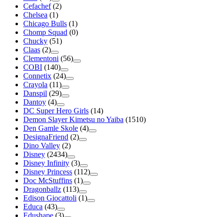
Cefachef
(2)
Chelsea
(1)
Chicago Bulls
(1)
Chomp Squad
(0)
Chucky
(51)
Claas
(2)
Clementoni
(56)
COBI
(140)
Connetix
(24)
Crayola
(11)
Danspil
(29)
Dantoy
(4)
DC Super Hero Girls
(14)
Demon Slayer Kimetsu no Yaiba
(1510)
Den Gamle Skole
(4)
DesignaFriend
(2)
Dino Valley
(2)
Disney
(2434)
Disney Infinity
(3)
Disney Princess
(112)
Doc McStuffins
(1)
Dragonballz
(113)
Edison Giocattoli
(1)
Educa
(43)
Edushape
(3)