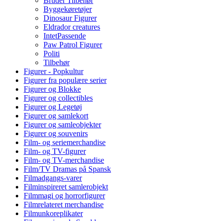
Bruder Tilbehør
Byggekøretøjer
Dinosaur Figurer
Eldrador creatures
IntetPassende
Paw Patrol Figurer
Politi
Tilbehør
Figurer - Popkultur
Figurer fra populære serier
Figurer og Blokke
Figurer og collectibles
Figurer og Legetøj
Figurer og samlekort
Figurer og samleobjekter
Figurer og souvenirs
Film- og seriemerchandise
Film- og TV-figurer
Film- og TV-merchandise
Film/TV Dramas på Spansk
Filmadgangs-varer
Filminspireret samlerobjekt
Filmmagi og horrorfigurer
Filmrelateret merchandise
Filmunkoreplikater