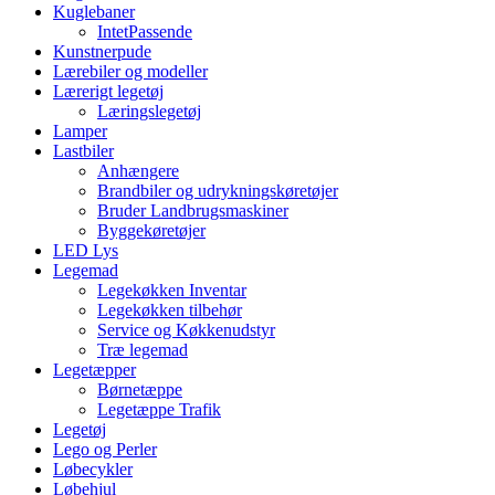
Kuglebaner
IntetPassende
Kunstnerpude
Lærebiler og modeller
Lærerigt legetøj
Læringslegetøj
Lamper
Lastbiler
Anhængere
Brandbiler og udrykningskøretøjer
Bruder Landbrugsmaskiner
Byggekøretøjer
LED Lys
Legemad
Legekøkken Inventar
Legekøkken tilbehør
Service og Køkkenudstyr
Træ legemad
Legetæpper
Børnetæppe
Legetæppe Trafik
Legetøj
Lego og Perler
Løbecykler
Løbehjul