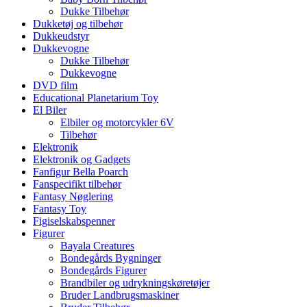
Dukke Tilbehør
Dukketøj og tilbehør
Dukkeudstyr
Dukkevogne
Dukke Tilbehør
Dukkevogne
DVD film
Educational Planetarium Toy
El Biler
Elbiler og motorcykler 6V
Tilbehør
Elektronik
Elektronik og Gadgets
Fanfigur Bella Poarch
Fanspecifikt tilbehør
Fantasy Nøglering
Fantasy Toy
Figiselskabspenner
Figurer
Bayala Creatures
Bondegårds Bygninger
Bondegårds Figurer
Brandbiler og udrykningskøretøjer
Bruder Landbrugsmaskiner