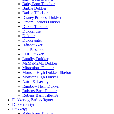
Baby Born Tilbehør
Barbie Dukker
Barbie Tilbebør
Disney Princess Dukker
Dream Seekers Dukker
Dukke Tilbehør
Dukkehuse
Dukker
Dukketeater
Hånddukker
IntetPassende
LOL Dukker
Lundby Dukker
MaMaMeMo Dukker
Miraculous Dukker
Monster High Dukke Tilbebør
Monster High Dukker
Natur & Læring
Rainbow High Dukker
Rubens Barn Dukker
Rubens Barn Tilbehør
Dukker og Barbie-figurer
Dukkerudstyr
Dukketøj
Baby Born Tilbehør