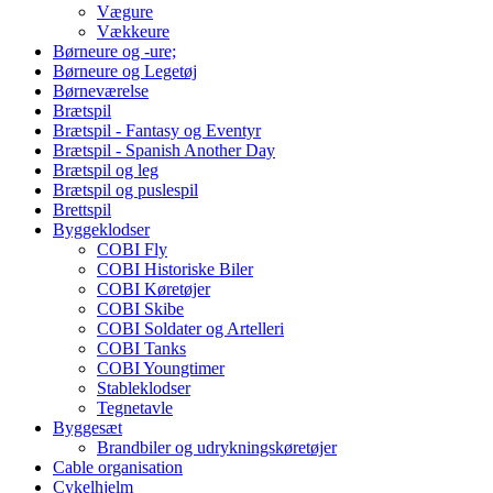
Vægure
Vækkeure
Børneure og -ure;
Børneure og Legetøj
Børneværelse
Brætspil
Brætspil - Fantasy og Eventyr
Brætspil - Spanish Another Day
Brætspil og leg
Brætspil og puslespil
Brettspil
Byggeklodser
COBI Fly
COBI Historiske Biler
COBI Køretøjer
COBI Skibe
COBI Soldater og Artelleri
COBI Tanks
COBI Youngtimer
Stableklodser
Tegnetavle
Byggesæt
Brandbiler og udrykningskøretøjer
Cable organisation
Cykelhjelm