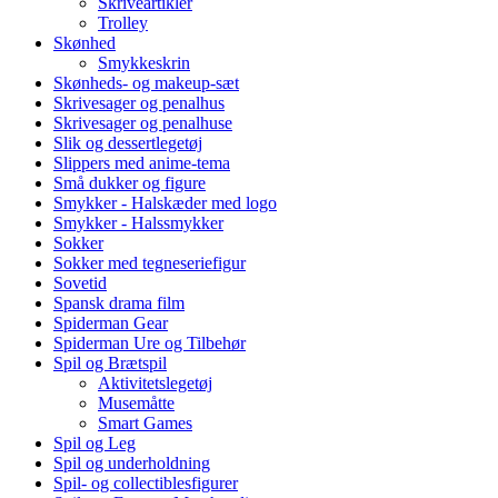
Skriveartikler
Trolley
Skønhed
Smykkeskrin
Skønheds- og makeup-sæt
Skrivesager og penalhus
Skrivesager og penalhuse
Slik og dessertlegetøj
Slippers med anime-tema
Små dukker og figure
Smykker - Halskæder med logo
Smykker - Halssmykker
Sokker
Sokker med tegneseriefigur
Sovetid
Spansk drama film
Spiderman Gear
Spiderman Ure og Tilbehør
Spil og Brætspil
Aktivitetslegetøj
Musemåtte
Smart Games
Spil og Leg
Spil og underholdning
Spil- og collectiblesfigurer