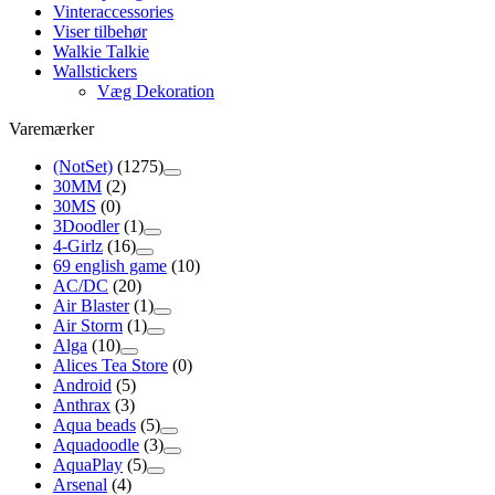
Vinteraccessories
Viser tilbehør
Walkie Talkie
Wallstickers
Væg Dekoration
Varemærker
(NotSet)
(1275)
30MM
(2)
30MS
(0)
3Doodler
(1)
4-Girlz
(16)
69 english game
(10)
AC/DC
(20)
Air Blaster
(1)
Air Storm
(1)
Alga
(10)
Alices Tea Store
(0)
Android
(5)
Anthrax
(3)
Aqua beads
(5)
Aquadoodle
(3)
AquaPlay
(5)
Arsenal
(4)