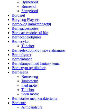
Børnebord
Børnestol
Sengebord
Bordspil
Borge og Playsets
Børne- og karakterlegetøj
Børneaccessories
Børneaccessories til hår
Børnecadelefigurer
Børnecykel
Tilbehør
Børneelektronik og sjove alarmure
Børnefigurer
Børnelamper
Børnelamper med fantasy-tema
Børnepynt og tilbehør
Børneseng
Børneseng
Juniorseng
med motiv
Tilbehør
uden motiv
Børnetaske med karaktertema
Børneure
Armbåndsure