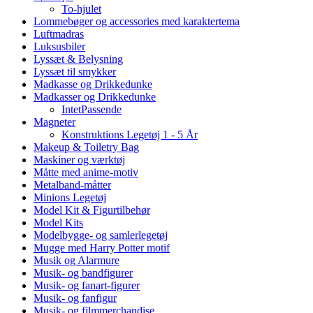
To-hjulet
Lommebøger og accessories med karaktertema
Luftmadras
Luksusbiler
Lyssæt & Belysning
Lyssæt til smykker
Madkasse og Drikkedunke
Madkasser og Drikkedunke
IntetPassende
Magneter
Konstruktions Legetøj 1 - 5 År
Makeup & Toiletry Bag
Maskiner og værktøj
Måtte med anime-motiv
Metalband-måtter
Minions Legetøj
Model Kit & Figurtilbehør
Model Kits
Modelbygge- og samlerlegetøj
Mugge med Harry Potter motif
Musik og Alarmure
Musik- og bandfigurer
Musik- og fanart-figurer
Musik- og fanfigur
Musik- og filmmerchandise