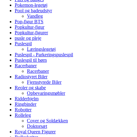
Pokemon-legetøj
Pool og badeudstyr
Vandleg
Pop-figur BTS
Popkultur-figur
Popkultur-figurer
pusle og pleje
Puslespil
Læringslegetøj
Puslespil - Parkeringspuslespil
Puslespil til børn
Racerbaner
Racerbaner
Radiostyret Biler
Fjernstyrede Biler
Reoler og skabe
Opbevaringsmøbler
Ridderhjelm
Ringbinder
Robotter
Rolleleg
Cover og Soldækken
Doktorsæt
Royal Queen Figurer