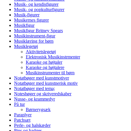
Musik- og kendisfigurer
Musik- og popkulturfigurer
Musik-figurer
Musikernes figurer
Musikfigur
Musikfigur Britney Spears
Musikinstrument-figur
Musiklæring for børn
Musiklegetøj
Aktivitetslegetøj
Elektronisk Musikinstrmenter
Karaoke og højtaler
Karaoke og højtalere
Musikinstrumenter til børn
Notatbøger med kunstmotiver
Notatbøger med kunstnerisk motiv
Notatbøger med tema;
Notesbøger og skriveredskaber
Nusse- og krammedyr
På tur
Børnerygsæk
Paraplyer
Patchsæt
Perle- og halskæder
Pins og badges