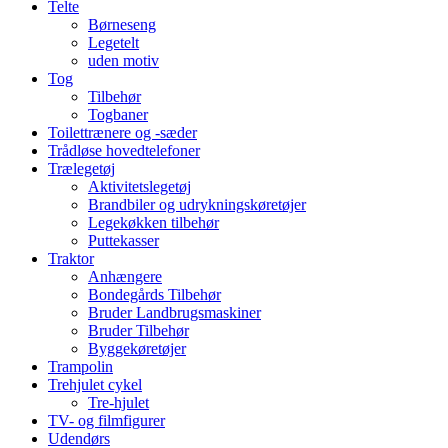
Telte
Børneseng
Legetelt
uden motiv
Tog
Tilbehør
Togbaner
Toilettrænere og -sæder
Trådløse hovedtelefoner
Trælegetøj
Aktivitetslegetøj
Brandbiler og udrykningskøretøjer
Legekøkken tilbehør
Puttekasser
Traktor
Anhængere
Bondegårds Tilbehør
Bruder Landbrugsmaskiner
Bruder Tilbehør
Byggekøretøjer
Trampolin
Trehjulet cykel
Tre-hjulet
TV- og filmfigurer
Udendørs