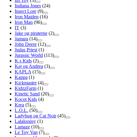
Im Toy
(3)
Indiana Jones
(24)
Insect Lore
(9)
Iron Maiden
(16)
Iron Man
(96)
IT
(3)
Jake og piraterne
(2)
Jamara
(14)
John Deere
(12)
Judas Priest
(1)
Jurassic World
(113)
K s Kids
(2)
Kaj og Andrea
(3)
KAPLA
(15)
Kappa
(1)
Kickmaster
(4)
KidzzFarm
(1)
Kinetic Sand
(20)
Kocot Kids
(4)
Krea
(5)
L.O.L.
(50)
Ladybug og Cat Noir
(45)
Lalaloopsy
(1)
Lamaze
(10)
Le Toy Van
(7)