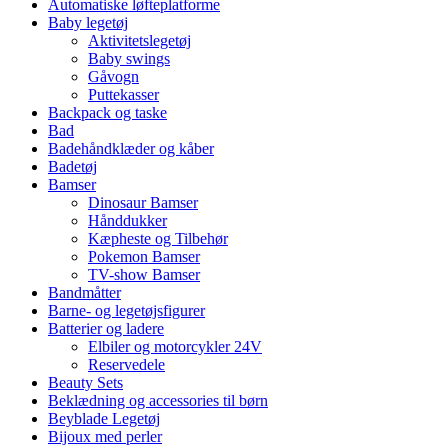
Automatiske løfteplatforme
Baby legetøj
Aktivitetslegetøj
Baby swings
Gåvogn
Puttekasser
Backpack og taske
Bad
Badehåndklæder og kåber
Badetøj
Bamser
Dinosaur Bamser
Hånddukker
Kæpheste og Tilbehør
Pokemon Bamser
TV-show Bamser
Bandmåtter
Barne- og legetøjsfigurer
Batterier og ladere
Elbiler og motorcykler 24V
Reservedele
Beauty Sets
Beklædning og accessories til børn
Beyblade Legetøj
Bijoux med perler