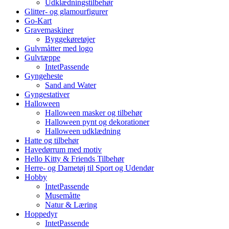
Udklædningstilbehør
Glitter- og glamourfigurer
Go-Kart
Gravemaskiner
Byggekøretøjer
Gulvmåtter med logo
Gulvtæppe
IntetPassende
Gyngeheste
Sand and Water
Gyngestativer
Halloween
Halloween masker og tilbehør
Halloween pynt og dekorationer
Halloween udklædning
Hatte og tilbehør
Havedørrum med motiv
Hello Kitty & Friends Tilbehør
Herre- og Dametøj til Sport og Udendør
Hobby
IntetPassende
Musemåtte
Natur & Læring
Hoppedyr
IntetPassende