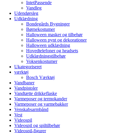
IntetPassende
Vandleg
Udendørsleg
Udklædning
Bondegårds Bygninger
Børnekostumer
Halloween masker og tilbehør
Halloween pynt og dekorationer
Halloween udklædning
Hovedtelefoner og headsets
Udklædningstilbehør
Voksenkostumer
Ukategoriseret
værktøj
Bosch Værktøj
Vandbaner
Vandpistoler
Vandtætte drikkeflaske
Varmeposer og termokander
Varmeposer og varmebakker
Venskabsarmbånd
Vest
Videospil
Videospil og spiltilbehør
Videospil-figurer