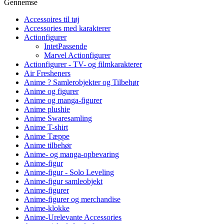
Gennemse
Accessoires til tøj
Accessories med karakterer
Actionfigurer
IntetPassende
Marvel Actionfigurer
Actionfigurer - TV- og filmkarakterer
Air Fresheners
Anime ? Samlerobjekter og Tilbehør
Anime og figurer
Anime og manga-figurer
Anime plushie
Anime Swaresamling
Anime T-shirt
Anime Tæppe
Anime tilbehør
Anime- og manga-opbevaring
Anime-figur
Anime-figur - Solo Leveling
Anime-figur samleobjekt
Anime-figurer
Anime-figurer og merchandise
Anime-klokke
Anime-Urelevante Accessories