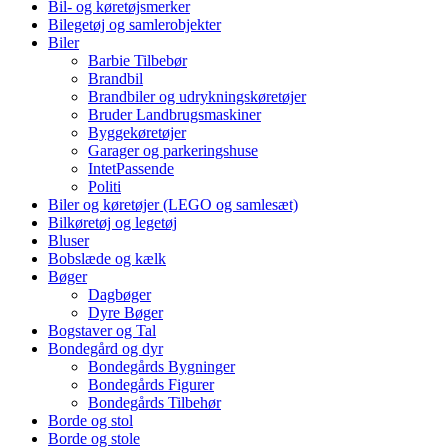
Bil- og køretøjsmerker
Bilegetøj og samlerobjekter
Biler
Barbie Tilbebør
Brandbil
Brandbiler og udrykningskøretøjer
Bruder Landbrugsmaskiner
Byggekøretøjer
Garager og parkeringshuse
IntetPassende
Politi
Biler og køretøjer (LEGO og samlesæt)
Bilkøretøj og legetøj
Bluser
Bobslæde og kælk
Bøger
Dagbøger
Dyre Bøger
Bogstaver og Tal
Bondegård og dyr
Bondegårds Bygninger
Bondegårds Figurer
Bondegårds Tilbehør
Borde og stol
Borde og stole