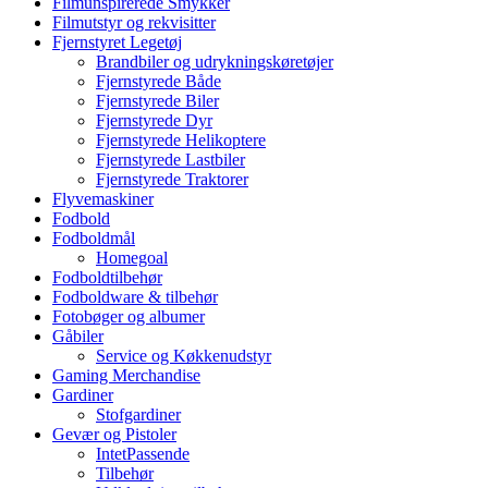
Filmunspirerede Smykker
Filmutstyr og rekvisitter
Fjernstyret Legetøj
Brandbiler og udrykningskøretøjer
Fjernstyrede Både
Fjernstyrede Biler
Fjernstyrede Dyr
Fjernstyrede Helikoptere
Fjernstyrede Lastbiler
Fjernstyrede Traktorer
Flyvemaskiner
Fodbold
Fodboldmål
Homegoal
Fodboldtilbehør
Fodboldware & tilbehør
Fotobøger og albumer
Gåbiler
Service og Køkkenudstyr
Gaming Merchandise
Gardiner
Stofgardiner
Gevær og Pistoler
IntetPassende
Tilbehør