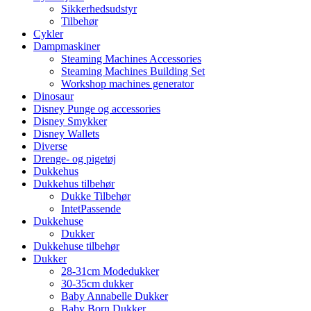
Sikkerhedsudstyr
Tilbehør
Cykler
Dampmaskiner
Steaming Machines Accessories
Steaming Machines Building Set
Workshop machines generator
Dinosaur
Disney Punge og accessories
Disney Smykker
Disney Wallets
Diverse
Drenge- og pigetøj
Dukkehus
Dukkehus tilbehør
Dukke Tilbehør
IntetPassende
Dukkehuse
Dukker
Dukkehuse tilbehør
Dukker
28-31cm Modedukker
30-35cm dukker
Baby Annabelle Dukker
Baby Born Dukker