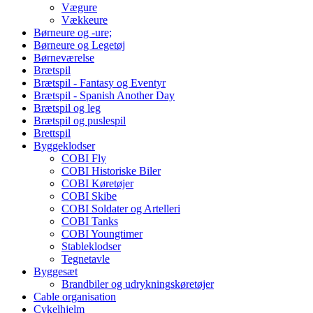
Vægure
Vækkeure
Børneure og -ure;
Børneure og Legetøj
Børneværelse
Brætspil
Brætspil - Fantasy og Eventyr
Brætspil - Spanish Another Day
Brætspil og leg
Brætspil og puslespil
Brettspil
Byggeklodser
COBI Fly
COBI Historiske Biler
COBI Køretøjer
COBI Skibe
COBI Soldater og Artelleri
COBI Tanks
COBI Youngtimer
Stableklodser
Tegnetavle
Byggesæt
Brandbiler og udrykningskøretøjer
Cable organisation
Cykelhjelm