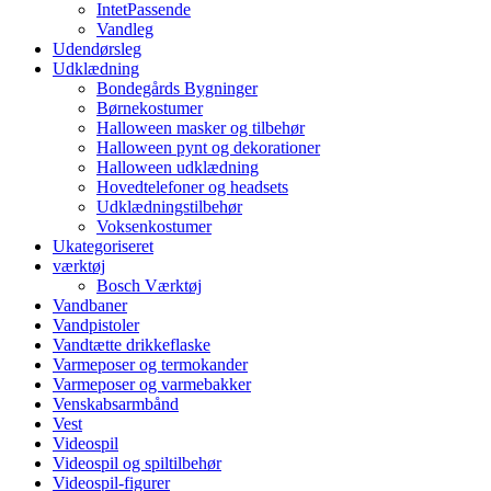
IntetPassende
Vandleg
Udendørsleg
Udklædning
Bondegårds Bygninger
Børnekostumer
Halloween masker og tilbehør
Halloween pynt og dekorationer
Halloween udklædning
Hovedtelefoner og headsets
Udklædningstilbehør
Voksenkostumer
Ukategoriseret
værktøj
Bosch Værktøj
Vandbaner
Vandpistoler
Vandtætte drikkeflaske
Varmeposer og termokander
Varmeposer og varmebakker
Venskabsarmbånd
Vest
Videospil
Videospil og spiltilbehør
Videospil-figurer