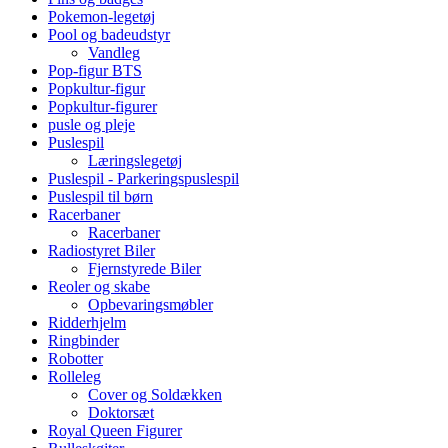
Pokemon-legetøj
Pool og badeudstyr
Vandleg
Pop-figur BTS
Popkultur-figur
Popkultur-figurer
pusle og pleje
Puslespil
Læringslegetøj
Puslespil - Parkeringspuslespil
Puslespil til børn
Racerbaner
Racerbaner
Radiostyret Biler
Fjernstyrede Biler
Reoler og skabe
Opbevaringsmøbler
Ridderhjelm
Ringbinder
Robotter
Rolleleg
Cover og Soldækken
Doktorsæt
Royal Queen Figurer