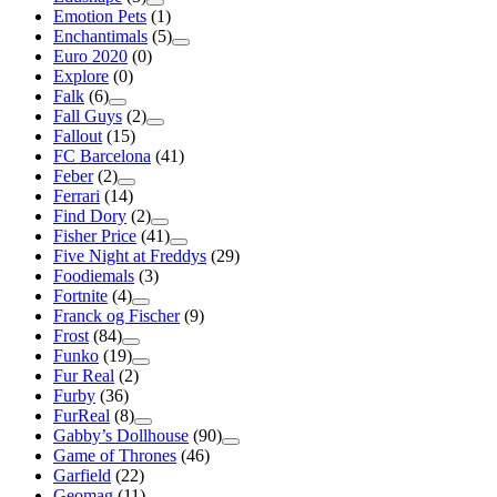
Emotion Pets
(1)
Enchantimals
(5)
Euro 2020
(0)
Explore
(0)
Falk
(6)
Fall Guys
(2)
Fallout
(15)
FC Barcelona
(41)
Feber
(2)
Ferrari
(14)
Find Dory
(2)
Fisher Price
(41)
Five Night at Freddys
(29)
Foodiemals
(3)
Fortnite
(4)
Franck og Fischer
(9)
Frost
(84)
Funko
(19)
Fur Real
(2)
Furby
(36)
FurReal
(8)
Gabby’s Dollhouse
(90)
Game of Thrones
(46)
Garfield
(22)
Geomag
(11)