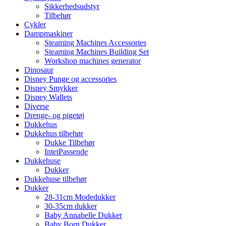
Sikkerhedsudstyr
Tilbehør
Cykler
Dampmaskiner
Steaming Machines Accessories
Steaming Machines Building Set
Workshop machines generator
Dinosaur
Disney Punge og accessories
Disney Smykker
Disney Wallets
Diverse
Drenge- og pigetøj
Dukkehus
Dukkehus tilbehør
Dukke Tilbehør
IntetPassende
Dukkehuse
Dukker
Dukkehuse tilbehør
Dukker
28-31cm Modedukker
30-35cm dukker
Baby Annabelle Dukker
Baby Born Dukker