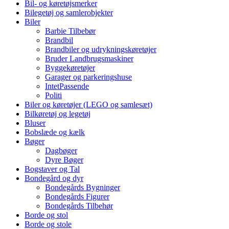
Bil- og køretøjsmerker
Bilegetøj og samlerobjekter
Biler
Barbie Tilbebør
Brandbil
Brandbiler og udrykningskøretøjer
Bruder Landbrugsmaskiner
Byggekøretøjer
Garager og parkeringshuse
IntetPassende
Politi
Biler og køretøjer (LEGO og samlesæt)
Bilkøretøj og legetøj
Bluser
Bobslæde og kælk
Bøger
Dagbøger
Dyre Bøger
Bogstaver og Tal
Bondegård og dyr
Bondegårds Bygninger
Bondegårds Figurer
Bondegårds Tilbehør
Borde og stol
Borde og stole