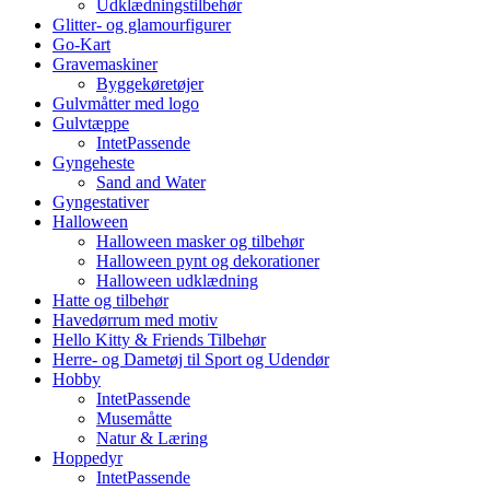
Udklædningstilbehør
Glitter- og glamourfigurer
Go-Kart
Gravemaskiner
Byggekøretøjer
Gulvmåtter med logo
Gulvtæppe
IntetPassende
Gyngeheste
Sand and Water
Gyngestativer
Halloween
Halloween masker og tilbehør
Halloween pynt og dekorationer
Halloween udklædning
Hatte og tilbehør
Havedørrum med motiv
Hello Kitty & Friends Tilbehør
Herre- og Dametøj til Sport og Udendør
Hobby
IntetPassende
Musemåtte
Natur & Læring
Hoppedyr
IntetPassende