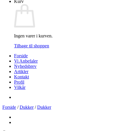
Kurv
Ingen varer i kurven.
Tilbage til shoppen
Forside
Vi Anbefaler
Nyhedsbrev
Artikler
Kontakt
Profil
Vilkår
Forside
/
Dukker
/
Dukker