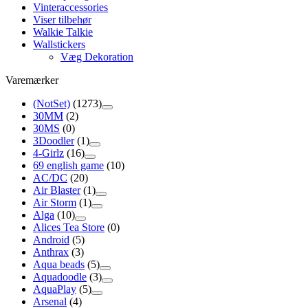
Vinteraccessories
Viser tilbehør
Walkie Talkie
Wallstickers
Væg Dekoration
Varemærker
(NotSet)
(1273)
30MM
(2)
30MS
(0)
3Doodler
(1)
4-Girlz
(16)
69 english game
(10)
AC/DC
(20)
Air Blaster
(1)
Air Storm
(1)
Alga
(10)
Alices Tea Store
(0)
Android
(5)
Anthrax
(3)
Aqua beads
(5)
Aquadoodle
(3)
AquaPlay
(5)
Arsenal
(4)