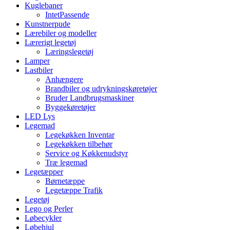
Kuglebaner
IntetPassende
Kunstnerpude
Lærebiler og modeller
Lærerigt legetøj
Læringslegetøj
Lamper
Lastbiler
Anhængere
Brandbiler og udrykningskøretøjer
Bruder Landbrugsmaskiner
Byggekøretøjer
LED Lys
Legemad
Legekøkken Inventar
Legekøkken tilbehør
Service og Køkkenudstyr
Træ legemad
Legetæpper
Børnetæppe
Legetæppe Trafik
Legetøj
Lego og Perler
Løbecykler
Løbehjul