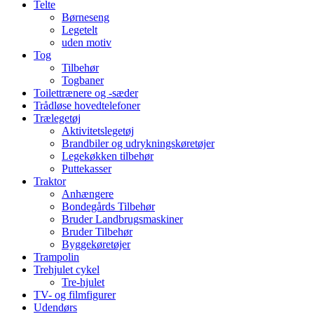
Telte
Børneseng
Legetelt
uden motiv
Tog
Tilbehør
Togbaner
Toilettrænere og -sæder
Trådløse hovedtelefoner
Trælegetøj
Aktivitetslegetøj
Brandbiler og udrykningskøretøjer
Legekøkken tilbehør
Puttekasser
Traktor
Anhængere
Bondegårds Tilbehør
Bruder Landbrugsmaskiner
Bruder Tilbehør
Byggekøretøjer
Trampolin
Trehjulet cykel
Tre-hjulet
TV- og filmfigurer
Udendørs