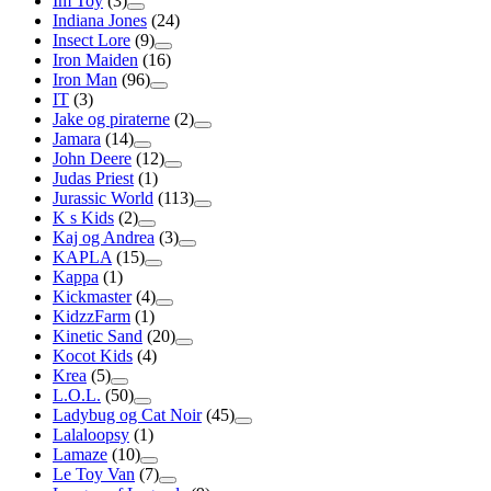
Im Toy
(3)
Indiana Jones
(24)
Insect Lore
(9)
Iron Maiden
(16)
Iron Man
(96)
IT
(3)
Jake og piraterne
(2)
Jamara
(14)
John Deere
(12)
Judas Priest
(1)
Jurassic World
(113)
K s Kids
(2)
Kaj og Andrea
(3)
KAPLA
(15)
Kappa
(1)
Kickmaster
(4)
KidzzFarm
(1)
Kinetic Sand
(20)
Kocot Kids
(4)
Krea
(5)
L.O.L.
(50)
Ladybug og Cat Noir
(45)
Lalaloopsy
(1)
Lamaze
(10)
Le Toy Van
(7)