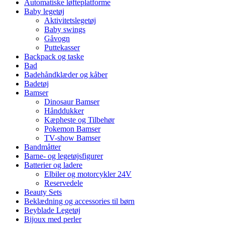
Automatiske løfteplatforme
Baby legetøj
Aktivitetslegetøj
Baby swings
Gåvogn
Puttekasser
Backpack og taske
Bad
Badehåndklæder og kåber
Badetøj
Bamser
Dinosaur Bamser
Hånddukker
Kæpheste og Tilbehør
Pokemon Bamser
TV-show Bamser
Bandmåtter
Barne- og legetøjsfigurer
Batterier og ladere
Elbiler og motorcykler 24V
Reservedele
Beauty Sets
Beklædning og accessories til børn
Beyblade Legetøj
Bijoux med perler