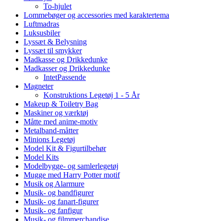
To-hjulet
Lommebøger og accessories med karaktertema
Luftmadras
Luksusbiler
Lyssæt & Belysning
Lyssæt til smykker
Madkasse og Drikkedunke
Madkasser og Drikkedunke
IntetPassende
Magneter
Konstruktions Legetøj 1 - 5 År
Makeup & Toiletry Bag
Maskiner og værktøj
Måtte med anime-motiv
Metalband-måtter
Minions Legetøj
Model Kit & Figurtilbehør
Model Kits
Modelbygge- og samlerlegetøj
Mugge med Harry Potter motif
Musik og Alarmure
Musik- og bandfigurer
Musik- og fanart-figurer
Musik- og fanfigur
Musik- og filmmerchandise