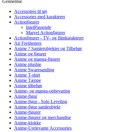
Gennemse
Accessoires til tøj
Accessories med karakterer
Actionfigurer
IntetPassende
Marvel Actionfigurer
Actionfigurer - TV- og filmkarakterer
Air Fresheners
Anime ? Samlerobjekter og Tilbehør
Anime og figurer
Anime og manga-figurer
Anime plushie
Anime Swaresamling
Anime T-shirt
Anime Tæppe
Anime tilbehør
Anime- og manga-opbevaring
Anime-figur
Anime-figur - Solo Leveling
Anime-figur samleobjekt
Anime-figurer
Anime-figurer og merchandise
Anime-klokke
Anime-Urelevante Accessories