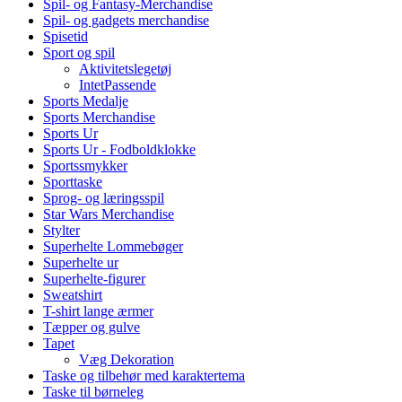
Spil- og Fantasy-Merchandise
Spil- og gadgets merchandise
Spisetid
Sport og spil
Aktivitetslegetøj
IntetPassende
Sports Medalje
Sports Merchandise
Sports Ur
Sports Ur - Fodboldklokke
Sportssmykker
Sporttaske
Sprog- og læringsspil
Star Wars Merchandise
Stylter
Superhelte Lommebøger
Superhelte ur
Superhelte-figurer
Sweatshirt
T-shirt lange ærmer
Tæpper og gulve
Tapet
Væg Dekoration
Taske og tilbehør med karaktertema
Taske til børneleg