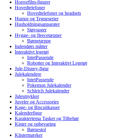
Horrorfilm-figurer
Hovedtelefoner
Hovedtelefoner og headsets
Humor og Tegneserier
Husholdningsapparater
Støvsuger
Hygge- og fleecetæpper
Børnetæppe
Indendørs måtter
Interaktivt legetøj
IntetPassende
Robotter og Interaktivt Legetøj
Jule-Disney-figur
Julekalendere
IntetPassende
Pokemon Julekalender
Schleich Julekalender
Julesmykker
Juveler og Accessories
Kage- og Biscuitkasser
Kalenderfigur
Karaktertema Tasker og Tilbehør
Kister og opbevaring
Børnestol
Klistermærker