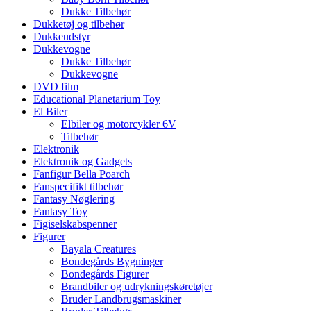
Dukke Tilbehør
Dukketøj og tilbehør
Dukkeudstyr
Dukkevogne
Dukke Tilbehør
Dukkevogne
DVD film
Educational Planetarium Toy
El Biler
Elbiler og motorcykler 6V
Tilbehør
Elektronik
Elektronik og Gadgets
Fanfigur Bella Poarch
Fanspecifikt tilbehør
Fantasy Nøglering
Fantasy Toy
Figiselskabspenner
Figurer
Bayala Creatures
Bondegårds Bygninger
Bondegårds Figurer
Brandbiler og udrykningskøretøjer
Bruder Landbrugsmaskiner