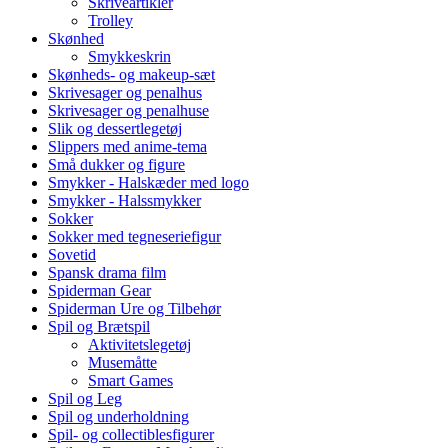
Skriveartikler
Trolley
Skønhed
Smykkeskrin
Skønheds- og makeup-sæt
Skrivesager og penalhus
Skrivesager og penalhuse
Slik og dessertlegetøj
Slippers med anime-tema
Små dukker og figure
Smykker - Halskæder med logo
Smykker - Halssmykker
Sokker
Sokker med tegneseriefigur
Sovetid
Spansk drama film
Spiderman Gear
Spiderman Ure og Tilbehør
Spil og Brætspil
Aktivitetslegetøj
Musemåtte
Smart Games
Spil og Leg
Spil og underholdning
Spil- og collectiblesfigurer