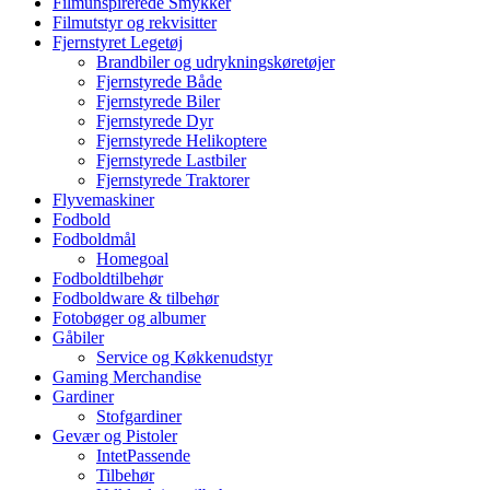
Filmunspirerede Smykker
Filmutstyr og rekvisitter
Fjernstyret Legetøj
Brandbiler og udrykningskøretøjer
Fjernstyrede Både
Fjernstyrede Biler
Fjernstyrede Dyr
Fjernstyrede Helikoptere
Fjernstyrede Lastbiler
Fjernstyrede Traktorer
Flyvemaskiner
Fodbold
Fodboldmål
Homegoal
Fodboldtilbehør
Fodboldware & tilbehør
Fotobøger og albumer
Gåbiler
Service og Køkkenudstyr
Gaming Merchandise
Gardiner
Stofgardiner
Gevær og Pistoler
IntetPassende
Tilbehør