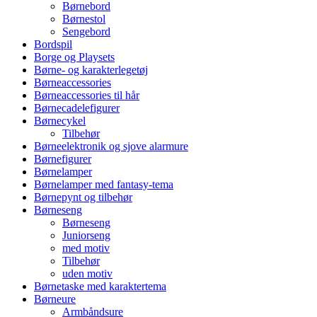
Børnebord
Børnestol
Sengebord
Bordspil
Borge og Playsets
Børne- og karakterlegetøj
Børneaccessories
Børneaccessories til hår
Børnecadelefigurer
Børnecykel
Tilbehør
Børneelektronik og sjove alarmure
Børnefigurer
Børnelamper
Børnelamper med fantasy-tema
Børnepynt og tilbehør
Børneseng
Børneseng
Juniorseng
med motiv
Tilbehør
uden motiv
Børnetaske med karaktertema
Børneure
Armbåndsure