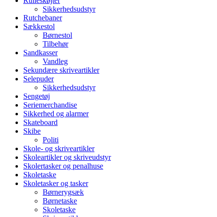
Rulleskøjter
Sikkerhedsudstyr
Rutchebaner
Sækkestol
Børnestol
Tilbehør
Sandkasser
Vandleg
Sekundære skriveartikler
Selepuder
Sikkerhedsudstyr
Sengetøj
Seriemerchandise
Sikkerhed og alarmer
Skateboard
Skibe
Politi
Skole- og skriveartikler
Skoleartikler og skriveudstyr
Skolertasker og penalhuse
Skoletaske
Skoletasker og tasker
Børnerygsæk
Børnetaske
Skoletaske