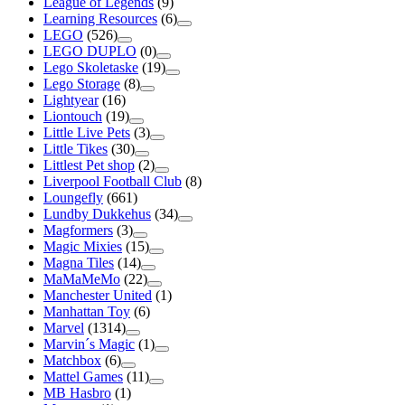
League of Legends
(9)
Learning Resources
(6)
LEGO
(526)
LEGO DUPLO
(0)
Lego Skoletaske
(19)
Lego Storage
(8)
Lightyear
(16)
Liontouch
(19)
Little Live Pets
(3)
Little Tikes
(30)
Littlest Pet shop
(2)
Liverpool Football Club
(8)
Loungefly
(661)
Lundby Dukkehus
(34)
Magformers
(3)
Magic Mixies
(15)
Magna Tiles
(14)
MaMaMeMo
(22)
Manchester United
(1)
Manhattan Toy
(6)
Marvel
(1314)
Marvin´s Magic
(1)
Matchbox
(6)
Mattel Games
(11)
MB Hasbro
(1)