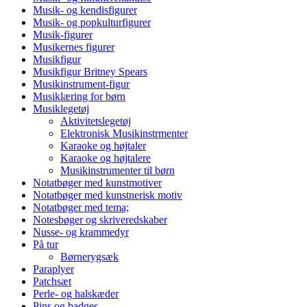
Musik- og kendisfigurer
Musik- og popkulturfigurer
Musik-figurer
Musikernes figurer
Musikfigur
Musikfigur Britney Spears
Musikinstrument-figur
Musiklæring for børn
Musiklegetøj
Aktivitetslegetøj
Elektronisk Musikinstrmenter
Karaoke og højtaler
Karaoke og højtalere
Musikinstrumenter til børn
Notatbøger med kunstmotiver
Notatbøger med kunstnerisk motiv
Notatbøger med tema;
Notesbøger og skriveredskaber
Nusse- og krammedyr
På tur
Børnerygsæk
Paraplyer
Patchsæt
Perle- og halskæder
Pins og badges