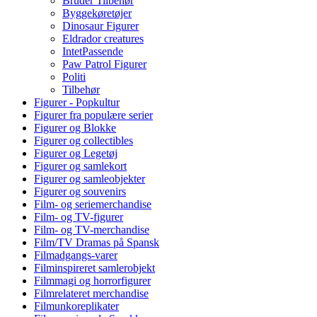
Bruder Tilbehør
Byggekøretøjer
Dinosaur Figurer
Eldrador creatures
IntetPassende
Paw Patrol Figurer
Politi
Tilbehør
Figurer - Popkultur
Figurer fra populære serier
Figurer og Blokke
Figurer og collectibles
Figurer og Legetøj
Figurer og samlekort
Figurer og samleobjekter
Figurer og souvenirs
Film- og seriemerchandise
Film- og TV-figurer
Film- og TV-merchandise
Film/TV Dramas på Spansk
Filmadgangs-varer
Filminspireret samlerobjekt
Filmmagi og horrorfigurer
Filmrelateret merchandise
Filmunkoreplikater