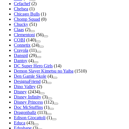
Cefachef
(2)
Chelsea
(1)
Chicago Bulls
(1)
Chomp Squad
(0)
Chucky
(51)
Claas
(2)
Clementoni
(56)
COBI
(140)
Connetix
(24)
Crayola
(11)
Danspil
(29)
Dantoy
(4)
DC Super Hero Girls
(14)
Demon Slayer Kimetsu no Yaiba
(1510)
Den Gamle Skole
(4)
DesignaFriend
(2)
Dino Valley
(2)
Disney
(2434)
Disney Infinity
(3)
Disney Princess
(112)
Doc McStuffins
(1)
Dragonballz
(113)
Edison Giocattoli
(1)
Educa
(43)
Edushape
(3)