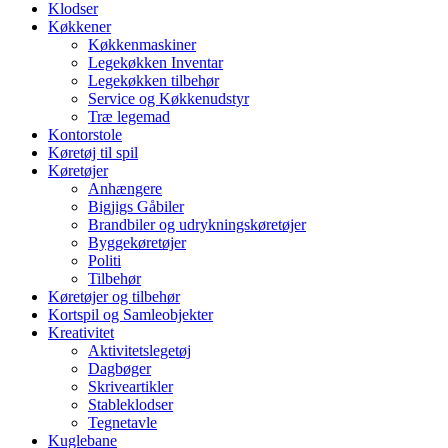
Klodser
Køkkener
Køkkenmaskiner
Legekøkken Inventar
Legekøkken tilbehør
Service og Køkkenudstyr
Træ legemad
Kontorstole
Køretøj til spil
Køretøjer
Anhængere
Bigjigs Gåbiler
Brandbiler og udrykningskøretøjer
Byggekøretøjer
Politi
Tilbehør
Køretøjer og tilbehør
Kortspil og Samleobjekter
Kreativitet
Aktivitetslegetøj
Dagbøger
Skriveartikler
Stableklodser
Tegnetavle
Kuglebane