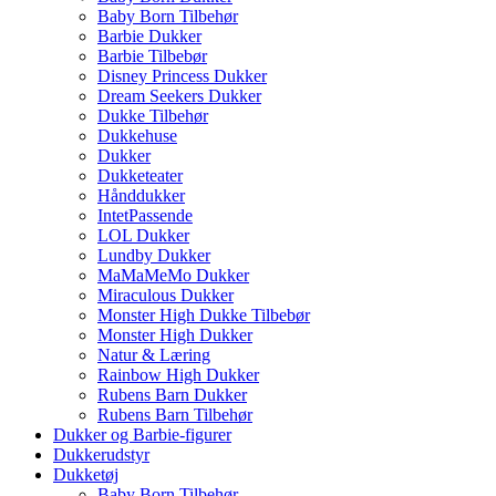
Baby Born Tilbehør
Barbie Dukker
Barbie Tilbebør
Disney Princess Dukker
Dream Seekers Dukker
Dukke Tilbehør
Dukkehuse
Dukker
Dukketeater
Hånddukker
IntetPassende
LOL Dukker
Lundby Dukker
MaMaMeMo Dukker
Miraculous Dukker
Monster High Dukke Tilbebør
Monster High Dukker
Natur & Læring
Rainbow High Dukker
Rubens Barn Dukker
Rubens Barn Tilbehør
Dukker og Barbie-figurer
Dukkerudstyr
Dukketøj
Baby Born Tilbehør