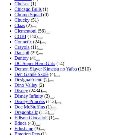
Chelsea
(1)
Chicago Bulls
(1)
Chomp Squad
(0)
Chucky
(51)
Claas
(2)
Clementoni
(56)
COBI
(140)
Connetix
(24)
Crayola
(11)
Danspil
(29)
Dantoy
(4)
DC Super Hero Girls
(14)
Demon Slayer Kimetsu no Yaiba
(1510)
Den Gamle Skole
(4)
DesignaFriend
(2)
Dino Valley
(2)
Disney
(2434)
Disney Infinity
(3)
Disney Princess
(112)
Doc McStuffins
(1)
Dragonballz
(113)
Edison Giocattoli
(1)
Educa
(43)
Edushape
(3)
Emotion Pets
(1)