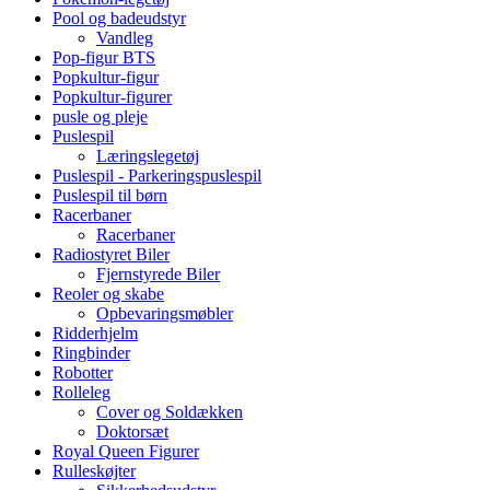
Pool og badeudstyr
Vandleg
Pop-figur BTS
Popkultur-figur
Popkultur-figurer
pusle og pleje
Puslespil
Læringslegetøj
Puslespil - Parkeringspuslespil
Puslespil til børn
Racerbaner
Racerbaner
Radiostyret Biler
Fjernstyrede Biler
Reoler og skabe
Opbevaringsmøbler
Ridderhjelm
Ringbinder
Robotter
Rolleleg
Cover og Soldækken
Doktorsæt
Royal Queen Figurer
Rulleskøjter