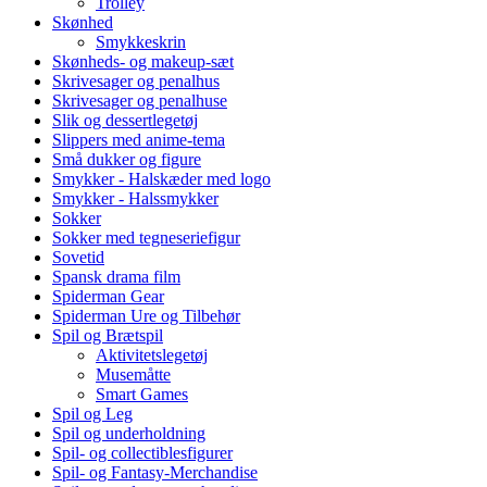
Trolley
Skønhed
Smykkeskrin
Skønheds- og makeup-sæt
Skrivesager og penalhus
Skrivesager og penalhuse
Slik og dessertlegetøj
Slippers med anime-tema
Små dukker og figure
Smykker - Halskæder med logo
Smykker - Halssmykker
Sokker
Sokker med tegneseriefigur
Sovetid
Spansk drama film
Spiderman Gear
Spiderman Ure og Tilbehør
Spil og Brætspil
Aktivitetslegetøj
Musemåtte
Smart Games
Spil og Leg
Spil og underholdning
Spil- og collectiblesfigurer
Spil- og Fantasy-Merchandise