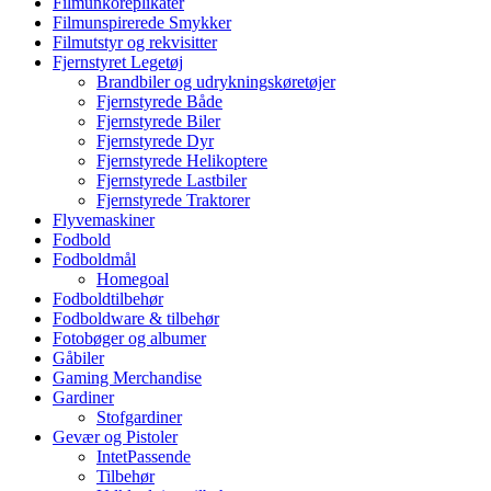
Filmunkoreplikater
Filmunspirerede Smykker
Filmutstyr og rekvisitter
Fjernstyret Legetøj
Brandbiler og udrykningskøretøjer
Fjernstyrede Både
Fjernstyrede Biler
Fjernstyrede Dyr
Fjernstyrede Helikoptere
Fjernstyrede Lastbiler
Fjernstyrede Traktorer
Flyvemaskiner
Fodbold
Fodboldmål
Homegoal
Fodboldtilbehør
Fodboldware & tilbehør
Fotobøger og albumer
Gåbiler
Gaming Merchandise
Gardiner
Stofgardiner
Gevær og Pistoler
IntetPassende
Tilbehør