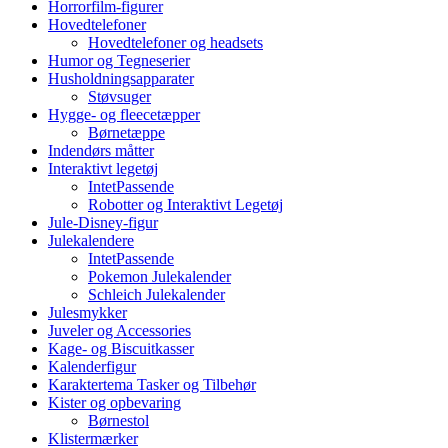
Horrorfilm-figurer
Hovedtelefoner
Hovedtelefoner og headsets
Humor og Tegneserier
Husholdningsapparater
Støvsuger
Hygge- og fleecetæpper
Børnetæppe
Indendørs måtter
Interaktivt legetøj
IntetPassende
Robotter og Interaktivt Legetøj
Jule-Disney-figur
Julekalendere
IntetPassende
Pokemon Julekalender
Schleich Julekalender
Julesmykker
Juveler og Accessories
Kage- og Biscuitkasser
Kalenderfigur
Karaktertema Tasker og Tilbehør
Kister og opbevaring
Børnestol
Klistermærker