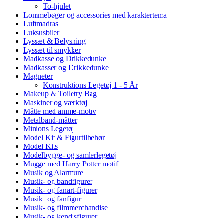
To-hjulet
Lommebøger og accessories med karaktertema
Luftmadras
Luksusbiler
Lyssæt & Belysning
Lyssæt til smykker
Madkasse og Drikkedunke
Madkasser og Drikkedunke
Magneter
Konstruktions Legetøj 1 - 5 År
Makeup & Toiletry Bag
Maskiner og værktøj
Måtte med anime-motiv
Metalband-måtter
Minions Legetøj
Model Kit & Figurtilbehør
Model Kits
Modelbygge- og samlerlegetøj
Mugge med Harry Potter motif
Musik og Alarmure
Musik- og bandfigurer
Musik- og fanart-figurer
Musik- og fanfigur
Musik- og filmmerchandise
Musik- og kendisfigurer