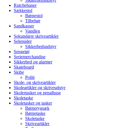
Sikkerhedsudstyr
Rutchebaner
Sækkestol
Børnestol
Tilbehør
Sandkasser
Vandleg
Sekundære skriveartikler
Selepuder
Sikkerhedsudstyr
Sengetøj
Seriemerchandise
Sikkerhed og alarmer
Skateboard
Skibe
Politi
Skole- og skriveartikler
Skoleartikler og skriveudstyr
Skolertasker og penalhuse
Skoletaske
Skoletasker og tasker
Børnerygsæk
Børnetaske
Skoletaske
Skriveartikler