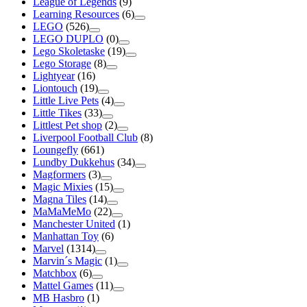
League of Legends
(9)
Learning Resources
(6)
LEGO
(526)
LEGO DUPLO
(0)
Lego Skoletaske
(19)
Lego Storage
(8)
Lightyear
(16)
Liontouch
(19)
Little Live Pets
(4)
Little Tikes
(33)
Littlest Pet shop
(2)
Liverpool Football Club
(8)
Loungefly
(661)
Lundby Dukkehus
(34)
Magformers
(3)
Magic Mixies
(15)
Magna Tiles
(14)
MaMaMeMo
(22)
Manchester United
(1)
Manhattan Toy
(6)
Marvel
(1314)
Marvin´s Magic
(1)
Matchbox
(6)
Mattel Games
(11)
MB Hasbro
(1)