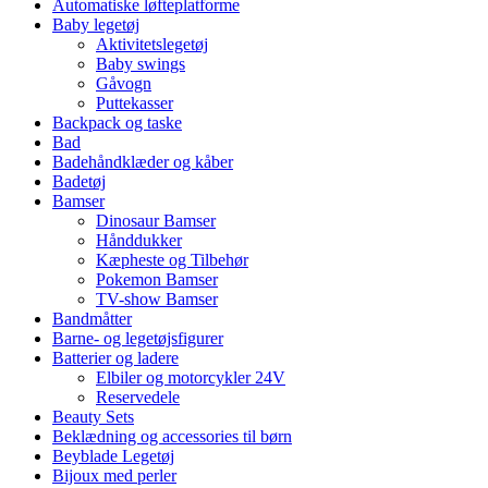
Automatiske løfteplatforme
Baby legetøj
Aktivitetslegetøj
Baby swings
Gåvogn
Puttekasser
Backpack og taske
Bad
Badehåndklæder og kåber
Badetøj
Bamser
Dinosaur Bamser
Hånddukker
Kæpheste og Tilbehør
Pokemon Bamser
TV-show Bamser
Bandmåtter
Barne- og legetøjsfigurer
Batterier og ladere
Elbiler og motorcykler 24V
Reservedele
Beauty Sets
Beklædning og accessories til børn
Beyblade Legetøj
Bijoux med perler