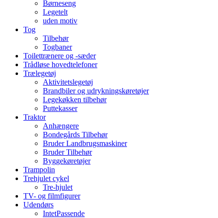
Børneseng
Legetelt
uden motiv
Tog
Tilbehør
Togbaner
Toilettrænere og -sæder
Trådløse hovedtelefoner
Trælegetøj
Aktivitetslegetøj
Brandbiler og udrykningskøretøjer
Legekøkken tilbehør
Puttekasser
Traktor
Anhængere
Bondegårds Tilbehør
Bruder Landbrugsmaskiner
Bruder Tilbehør
Byggekøretøjer
Trampolin
Trehjulet cykel
Tre-hjulet
TV- og filmfigurer
Udendørs
IntetPassende