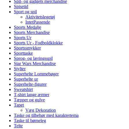
Spil- og gadgets merchandise
Spisetid
Sport og spil
Aktivitetslegetøj
IntetPassende
Sports Medalje
Sports Merchandise
Sports Ur
Sports Ur - Fodboldklokke
Sportssmykker
Sporttaske
Sprog- og læringsspil
Star Wars Merchandise
Stylter
Superhelte Lommebøger
Superhelte ur
Superhelte-figurer
Sweatshirt
T-shirt lange ærmer
Tæpper og gulve
Tapet
Væg Dekoration
Taske og tilbehør med karaktertema
Taske til børneleg
Telte