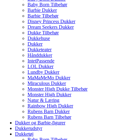
Baby Born Tilbehør
Barbie Dukker
Barbie Tilbebør
Disney Princess Dukker
Dream Seekers Dukker
Dukke Tilbehør
Dukkehuse
Dukker
Dukketeater
Hånddukker
IntetPassende
LOL Dukker
Lundby Dukker
MaMaMeMo Dukker
Miraculous Dukker
Monster High Dukke Tilbebør
Monster High Dukker
Natur & Læring
Rainbow High Dukker
Rubens Barn Dukker
Rubens Barn Tilbehør
Dukker og Barbie-figurer
Dukkerudstyr
Dukketøj
Baby Born Tilbehør