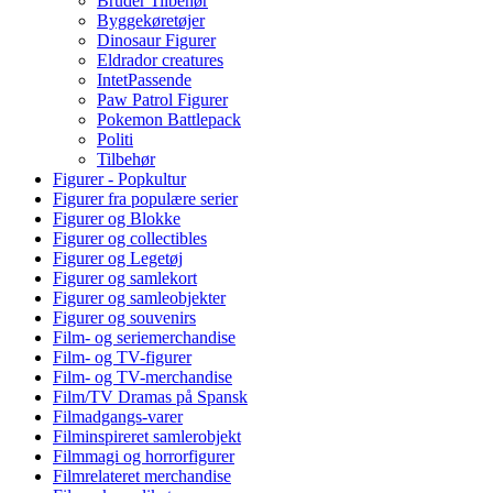
Bruder Tilbehør
Byggekøretøjer
Dinosaur Figurer
Eldrador creatures
IntetPassende
Paw Patrol Figurer
Pokemon Battlepack
Politi
Tilbehør
Figurer - Popkultur
Figurer fra populære serier
Figurer og Blokke
Figurer og collectibles
Figurer og Legetøj
Figurer og samlekort
Figurer og samleobjekter
Figurer og souvenirs
Film- og seriemerchandise
Film- og TV-figurer
Film- og TV-merchandise
Film/TV Dramas på Spansk
Filmadgangs-varer
Filminspireret samlerobjekt
Filmmagi og horrorfigurer
Filmrelateret merchandise