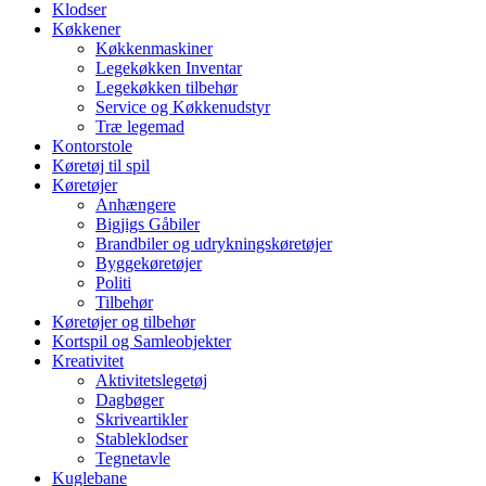
Klodser
Køkkener
Køkkenmaskiner
Legekøkken Inventar
Legekøkken tilbehør
Service og Køkkenudstyr
Træ legemad
Kontorstole
Køretøj til spil
Køretøjer
Anhængere
Bigjigs Gåbiler
Brandbiler og udrykningskøretøjer
Byggekøretøjer
Politi
Tilbehør
Køretøjer og tilbehør
Kortspil og Samleobjekter
Kreativitet
Aktivitetslegetøj
Dagbøger
Skriveartikler
Stableklodser
Tegnetavle
Kuglebane