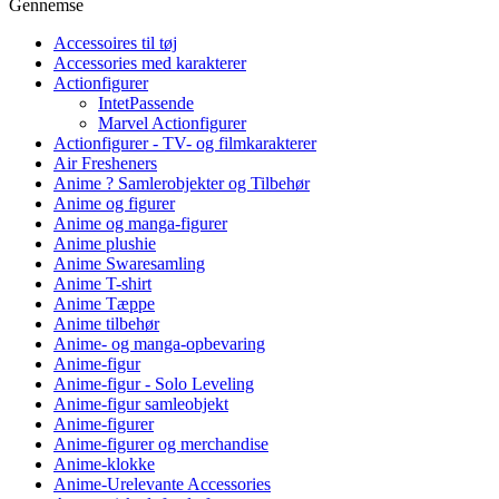
Gennemse
Accessoires til tøj
Accessories med karakterer
Actionfigurer
IntetPassende
Marvel Actionfigurer
Actionfigurer - TV- og filmkarakterer
Air Fresheners
Anime ? Samlerobjekter og Tilbehør
Anime og figurer
Anime og manga-figurer
Anime plushie
Anime Swaresamling
Anime T-shirt
Anime Tæppe
Anime tilbehør
Anime- og manga-opbevaring
Anime-figur
Anime-figur - Solo Leveling
Anime-figur samleobjekt
Anime-figurer
Anime-figurer og merchandise
Anime-klokke
Anime-Urelevante Accessories