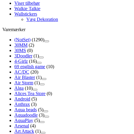
Viser tilbehør
Walkie Talkie
Wallstickers
Væg Dekoration
Varemærker
(NotSet)
(1290)
30MM
(2)
30MS
(0)
3Doodler
(1)
4-Girlz
(16)
69 english game
(10)
AC/DC
(20)
Air Blaster
(1)
Air Storm
(1)
Alga
(10)
Alices Tea Store
(0)
Android
(5)
Anthrax
(3)
Aqua beads
(5)
Aquadoodle
(3)
AquaPlay
(5)
Arsenal
(4)
Art Attack
(1)