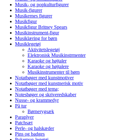
Musik- og popkulturfigurer
Musik-figurer
Musikernes figurer
Musikfigur
Musikfigur Britney Spears
Musikinstrument-figur
Musiklæring for børn
Musiklegetøj
Aktivitetslegetøj
Elektronisk Musikinstrmenter
Karaoke og højtaler
Karaoke og højtalere
Musikinstrumenter til børn
Notatbøger med kunstmotiver
Notatbøger med kunstnerisk motiv
Notatbøger med tema;
Notesbøger og skriveredskaber
Nusse- og krammedyr
På tur
Børnerygsæk
Paraplyer
Patchsæt
Perle- og halskæder
Pins og badges
Pokemon-legetøj