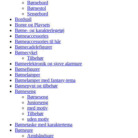
Børnebord
Børnestol
Sengebord
Bordspil
Borge og Playsets
Børne- og karakterlegetøj
Børneaccessories
Børneaccessories til hår
Børnecadelefigurer
Børnecykel
Tilbehør
Børneelektronik og sjove alarmure
Børnefigurer
Børnelamper
Børnelamper med fantasy-tema
Børnepynt og tilbehør
Børneseng
Børneseng
Juniorseng
med motiv
Tilbehør
uden motiv
Børnetaske med karaktertema
Børneure
Armbåndsure