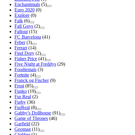
Enchantimals
(5)
Euro 2020
(0)
Explore
(0)
Falk
(6)
Fall Guys
(2)
Fallout
(15)
FC Barcelona
(41)
Feber
(3)
Ferrari
(14)
Find Dory
(2)
Fisher Price
(41)
Five Night at Freddys
(29)
Foodiemals
(3)
Fortnite
(4)
Franck og Fischer
(9)
Frost
(85)
Funko
(19)
Fur Real
(2)
Furby
(36)
FurReal
(8)
Gabby’s Dollhouse
(91)
Game of Thrones
(46)
Garfield
(22)
Geomag
(11)
Globber
(1)