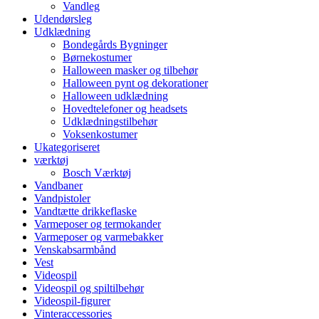
Vandleg
Udendørsleg
Udklædning
Bondegårds Bygninger
Børnekostumer
Halloween masker og tilbehør
Halloween pynt og dekorationer
Halloween udklædning
Hovedtelefoner og headsets
Udklædningstilbehør
Voksenkostumer
Ukategoriseret
værktøj
Bosch Værktøj
Vandbaner
Vandpistoler
Vandtætte drikkeflaske
Varmeposer og termokander
Varmeposer og varmebakker
Venskabsarmbånd
Vest
Videospil
Videospil og spiltilbehør
Videospil-figurer
Vinteraccessories