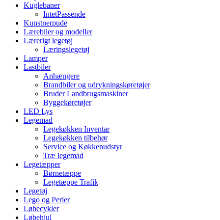
Kuglebaner
IntetPassende
Kunstnerpude
Lærebiler og modeller
Lærerigt legetøj
Læringslegetøj
Lamper
Lastbiler
Anhængere
Brandbiler og udrykningskøretøjer
Bruder Landbrugsmaskiner
Byggekøretøjer
LED Lys
Legemad
Legekøkken Inventar
Legekøkken tilbehør
Service og Køkkenudstyr
Træ legemad
Legetæpper
Børnetæppe
Legetæppe Trafik
Legetøj
Lego og Perler
Løbecykler
Løbehjul