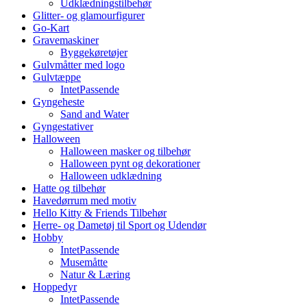
Udklædningstilbehør
Glitter- og glamourfigurer
Go-Kart
Gravemaskiner
Byggekøretøjer
Gulvmåtter med logo
Gulvtæppe
IntetPassende
Gyngeheste
Sand and Water
Gyngestativer
Halloween
Halloween masker og tilbehør
Halloween pynt og dekorationer
Halloween udklædning
Hatte og tilbehør
Havedørrum med motiv
Hello Kitty & Friends Tilbehør
Herre- og Dametøj til Sport og Udendør
Hobby
IntetPassende
Musemåtte
Natur & Læring
Hoppedyr
IntetPassende