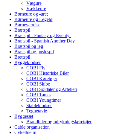
Vægure
Vækkeure
Børneure og -ure;
Børneure og Legetøj
Børneværelse
Brætspil
Brætspil - Fantasy og Eventyr
Brætspil - Spanish Another Day
Brætspil og leg
Brætspil og puslespil
Brettspil
Byggeklodser
COBI Fly
COBI Historiske Biler
COBI Køretøjer
COBI Skibe
COBI Soldater og Artelleri
COBI Tanks
COBI Youngtimer
Stableklodser
Tegnetavle
Byggesæt
Brandbiler og udrykningskøretøjer
Cable organisation
Cykelhjelm