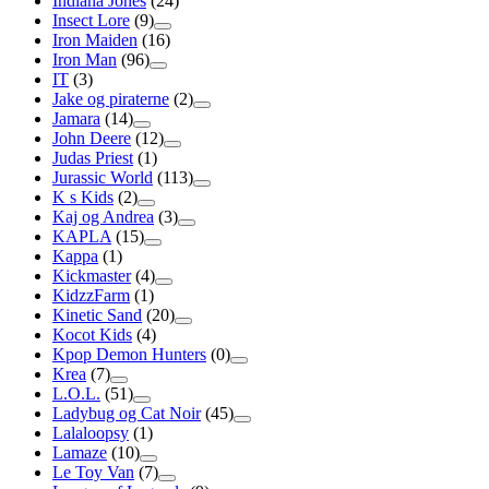
Indiana Jones
(24)
Insect Lore
(9)
Iron Maiden
(16)
Iron Man
(96)
IT
(3)
Jake og piraterne
(2)
Jamara
(14)
John Deere
(12)
Judas Priest
(1)
Jurassic World
(113)
K s Kids
(2)
Kaj og Andrea
(3)
KAPLA
(15)
Kappa
(1)
Kickmaster
(4)
KidzzFarm
(1)
Kinetic Sand
(20)
Kocot Kids
(4)
Kpop Demon Hunters
(0)
Krea
(7)
L.O.L.
(51)
Ladybug og Cat Noir
(45)
Lalaloopsy
(1)
Lamaze
(10)
Le Toy Van
(7)