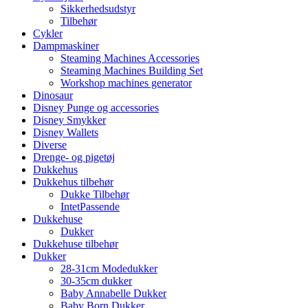
Sikkerhedsudstyr
Tilbehør
Cykler
Dampmaskiner
Steaming Machines Accessories
Steaming Machines Building Set
Workshop machines generator
Dinosaur
Disney Punge og accessories
Disney Smykker
Disney Wallets
Diverse
Drenge- og pigetøj
Dukkehus
Dukkehus tilbehør
Dukke Tilbehør
IntetPassende
Dukkehuse
Dukker
Dukkehuse tilbehør
Dukker
28-31cm Modedukker
30-35cm dukker
Baby Annabelle Dukker
Baby Born Dukker