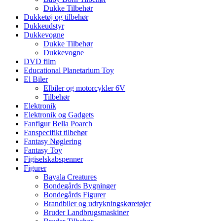
Dukke Tilbehør
Dukketøj og tilbehør
Dukkeudstyr
Dukkevogne
Dukke Tilbehør
Dukkevogne
DVD film
Educational Planetarium Toy
El Biler
Elbiler og motorcykler 6V
Tilbehør
Elektronik
Elektronik og Gadgets
Fanfigur Bella Poarch
Fanspecifikt tilbehør
Fantasy Nøglering
Fantasy Toy
Figiselskabspenner
Figurer
Bayala Creatures
Bondegårds Bygninger
Bondegårds Figurer
Brandbiler og udrykningskøretøjer
Bruder Landbrugsmaskiner