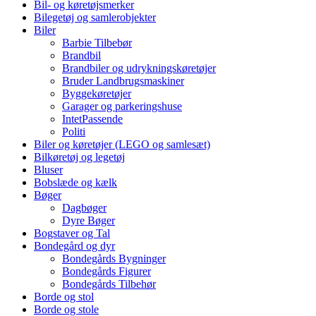
Bil- og køretøjsmerker
Bilegetøj og samlerobjekter
Biler
Barbie Tilbebør
Brandbil
Brandbiler og udrykningskøretøjer
Bruder Landbrugsmaskiner
Byggekøretøjer
Garager og parkeringshuse
IntetPassende
Politi
Biler og køretøjer (LEGO og samlesæt)
Bilkøretøj og legetøj
Bluser
Bobslæde og kælk
Bøger
Dagbøger
Dyre Bøger
Bogstaver og Tal
Bondegård og dyr
Bondegårds Bygninger
Bondegårds Figurer
Bondegårds Tilbehør
Borde og stol
Borde og stole