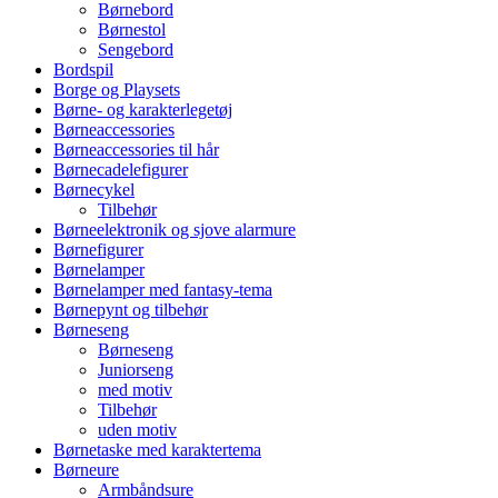
Børnebord
Børnestol
Sengebord
Bordspil
Borge og Playsets
Børne- og karakterlegetøj
Børneaccessories
Børneaccessories til hår
Børnecadelefigurer
Børnecykel
Tilbehør
Børneelektronik og sjove alarmure
Børnefigurer
Børnelamper
Børnelamper med fantasy-tema
Børnepynt og tilbehør
Børneseng
Børneseng
Juniorseng
med motiv
Tilbehør
uden motiv
Børnetaske med karaktertema
Børneure
Armbåndsure