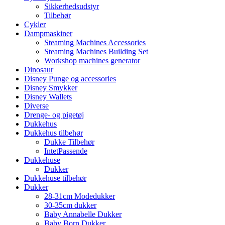
Sikkerhedsudstyr
Tilbehør
Cykler
Dampmaskiner
Steaming Machines Accessories
Steaming Machines Building Set
Workshop machines generator
Dinosaur
Disney Punge og accessories
Disney Smykker
Disney Wallets
Diverse
Drenge- og pigetøj
Dukkehus
Dukkehus tilbehør
Dukke Tilbehør
IntetPassende
Dukkehuse
Dukker
Dukkehuse tilbehør
Dukker
28-31cm Modedukker
30-35cm dukker
Baby Annabelle Dukker
Baby Born Dukker