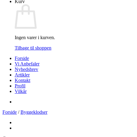
Kurv
Ingen varer i kurven.
Tilbage til shoppen
Forside
Vi Anbefaler
Nyhedsbrev
Artikler
Kontakt
Profil
Vilkår
Forside
/
Byggeklodser