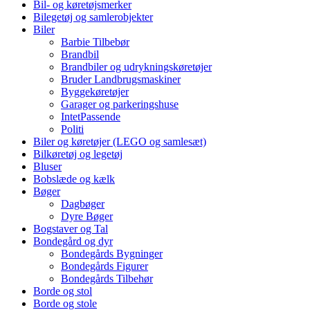
Bil- og køretøjsmerker
Bilegetøj og samlerobjekter
Biler
Barbie Tilbebør
Brandbil
Brandbiler og udrykningskøretøjer
Bruder Landbrugsmaskiner
Byggekøretøjer
Garager og parkeringshuse
IntetPassende
Politi
Biler og køretøjer (LEGO og samlesæt)
Bilkøretøj og legetøj
Bluser
Bobslæde og kælk
Bøger
Dagbøger
Dyre Bøger
Bogstaver og Tal
Bondegård og dyr
Bondegårds Bygninger
Bondegårds Figurer
Bondegårds Tilbehør
Borde og stol
Borde og stole