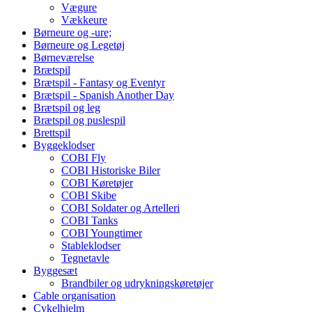
Vægure
Vækkeure
Børneure og -ure;
Børneure og Legetøj
Børneværelse
Brætspil
Brætspil - Fantasy og Eventyr
Brætspil - Spanish Another Day
Brætspil og leg
Brætspil og puslespil
Brettspil
Byggeklodser
COBI Fly
COBI Historiske Biler
COBI Køretøjer
COBI Skibe
COBI Soldater og Artelleri
COBI Tanks
COBI Youngtimer
Stableklodser
Tegnetavle
Byggesæt
Brandbiler og udrykningskøretøjer
Cable organisation
Cykelhjelm