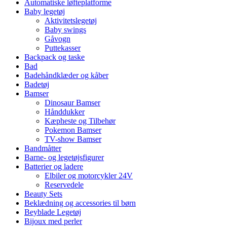
Automatiske løfteplatforme
Baby legetøj
Aktivitetslegetøj
Baby swings
Gåvogn
Puttekasser
Backpack og taske
Bad
Badehåndklæder og kåber
Badetøj
Bamser
Dinosaur Bamser
Hånddukker
Kæpheste og Tilbehør
Pokemon Bamser
TV-show Bamser
Bandmåtter
Barne- og legetøjsfigurer
Batterier og ladere
Elbiler og motorcykler 24V
Reservedele
Beauty Sets
Beklædning og accessories til børn
Beyblade Legetøj
Bijoux med perler