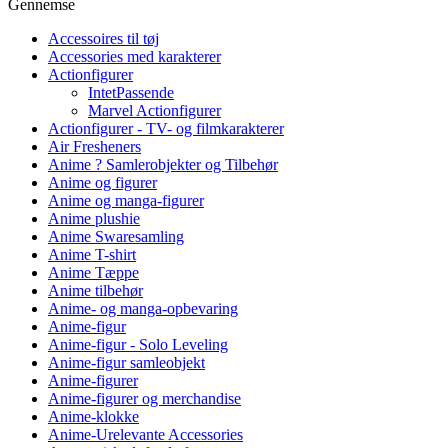
Gennemse
Accessoires til tøj
Accessories med karakterer
Actionfigurer
IntetPassende
Marvel Actionfigurer
Actionfigurer - TV- og filmkarakterer
Air Fresheners
Anime ? Samlerobjekter og Tilbehør
Anime og figurer
Anime og manga-figurer
Anime plushie
Anime Swaresamling
Anime T-shirt
Anime Tæppe
Anime tilbehør
Anime- og manga-opbevaring
Anime-figur
Anime-figur - Solo Leveling
Anime-figur samleobjekt
Anime-figurer
Anime-figurer og merchandise
Anime-klokke
Anime-Urelevante Accessories