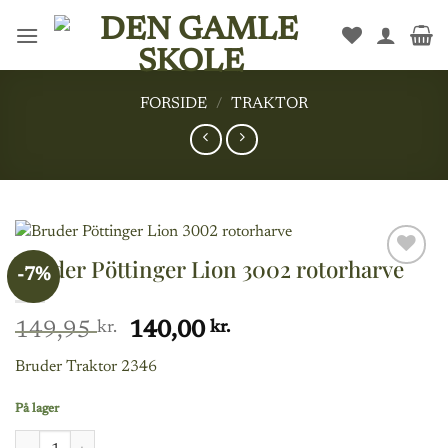
Fortsæt
til
indhold
FORSIDE
/
TRAKTOR
Bruder Pöttinger Lion 3002 rotorharve
-7%
Add to
wishlist
Den
Den
149,95
kr.
140,00
kr.
oprindelige
aktuelle
Bruder Traktor 2346
pris
pris
var:
er:
På lager
149,95 kr..
140,00 kr..
Bruder Pöttinger Lion 3002 rotorharve antal