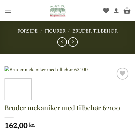
Fortsæt
til
indhold
FORSIDE
/
FIGURER
/
BRUDER TILBEHØR
Add to
wishlist
Bruder mekaniker med tilbehør 62100
162,00
kr.