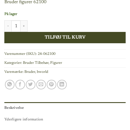
Bruder figurer 62100
På lager
Bruder mekaniker med tilbehør 62100 antal
TILFØJ TIL KURV
Varenummer (SKU):
24-062100
Kategorier:
Bruder Tilbehør
,
Figurer
Varemærke:
Bruder
,
bworld
Beskrivelse
Yderligere information