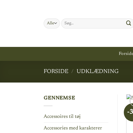
Fortsæt
til
indhold
Søg
efter:
Forsid
FORSIDE
/
UDKLÆDNING
GENNEMSE
-
Accessoires til tøj
Accessories med karakterer