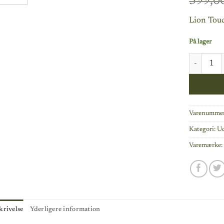
399,0
Lion Tou
På lager
Noble Knig
Varenummer
Kategori:
U
Varemærke
krivelse
Yderligere information