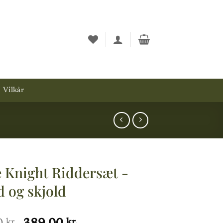
Vilkår
 Knight Riddersæt -
 og skjold
kr.
kr.