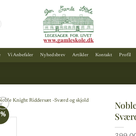
e
Vi Anbefaler
Nyhedsbrev
Artikler
Kontakt
Profil
Noble
Sværd
3%
Add to
wishlist