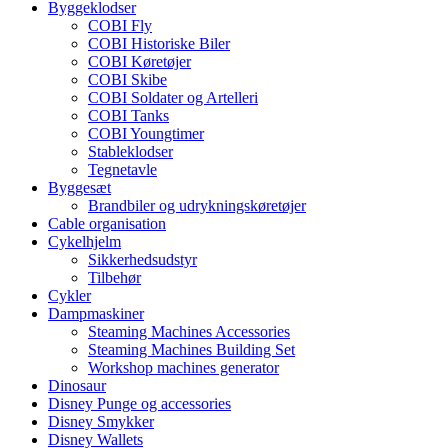
Byggeklodser
COBI Fly
COBI Historiske Biler
COBI Køretøjer
COBI Skibe
COBI Soldater og Artelleri
COBI Tanks
COBI Youngtimer
Stableklodser
Tegnetavle
Byggesæt
Brandbiler og udrykningskøretøjer
Cable organisation
Cykelhjelm
Sikkerhedsudstyr
Tilbehør
Cykler
Dampmaskiner
Steaming Machines Accessories
Steaming Machines Building Set
Workshop machines generator
Dinosaur
Disney Punge og accessories
Disney Smykker
Disney Wallets