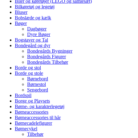
Biler og køretøjer (LEGO og samlesæt)
Bilkøretøj og legetøj
Bluser
Bobslæde og kælk
Bøger
Dagbøger
Dyre Bøger
Bogstaver og Tal
Bondegård og dyr
Bondegårds Bygninger
Bondegårds Figurer
Bondegårds Tilbehør
Borde og stol
Borde og stole
Børnebord
Børnestol
Sengebord
Bordspil
Borge og Playsets
Børne- og karakterlegetøj
Børneaccessories
Børneaccessories til hår
Børnecadelefigurer
Børnecykel
Tilbehør