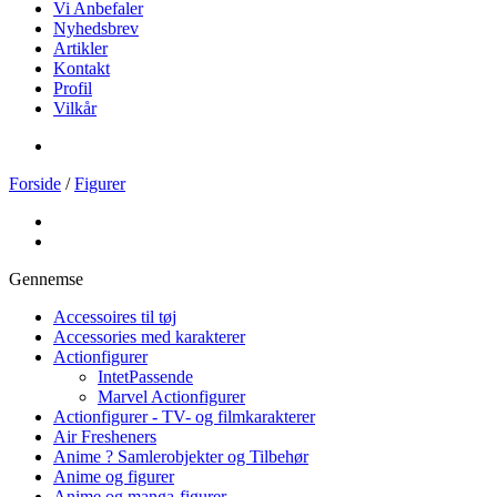
Vi Anbefaler
Nyhedsbrev
Artikler
Kontakt
Profil
Vilkår
Forside
/
Figurer
Gennemse
Accessoires til tøj
Accessories med karakterer
Actionfigurer
IntetPassende
Marvel Actionfigurer
Actionfigurer - TV- og filmkarakterer
Air Fresheners
Anime ? Samlerobjekter og Tilbehør
Anime og figurer
Anime og manga-figurer