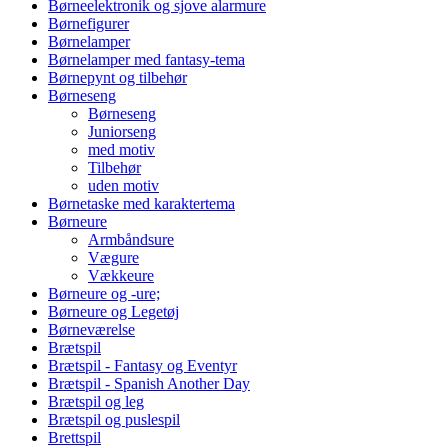
Børneelektronik og sjove alarmure
Børnefigurer
Børnelamper
Børnelamper med fantasy-tema
Børnepynt og tilbehør
Børneseng
Børneseng
Juniorseng
med motiv
Tilbehør
uden motiv
Børnetaske med karaktertema
Børneure
Armbåndsure
Vægure
Vækkeure
Børneure og -ure;
Børneure og Legetøj
Børneværelse
Brætspil
Brætspil - Fantasy og Eventyr
Brætspil - Spanish Another Day
Brætspil og leg
Brætspil og puslespil
Brettspil