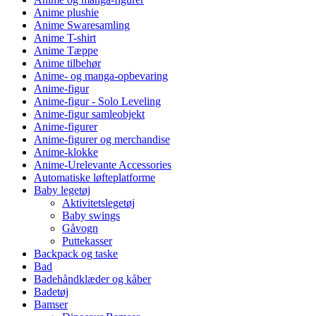
Anime plushie
Anime Swaresamling
Anime T-shirt
Anime Tæppe
Anime tilbehør
Anime- og manga-opbevaring
Anime-figur
Anime-figur - Solo Leveling
Anime-figur samleobjekt
Anime-figurer
Anime-figurer og merchandise
Anime-klokke
Anime-Urelevante Accessories
Automatiske løfteplatforme
Baby legetøj
Aktivitetslegetøj
Baby swings
Gåvogn
Puttekasser
Backpack og taske
Bad
Badehåndklæder og kåber
Badetøj
Bamser