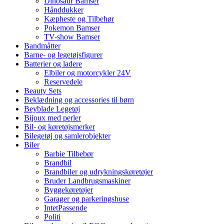
Dinosaur Bamser
Hånddukker
Kæpheste og Tilbehør
Pokemon Bamser
TV-show Bamser
Bandmåtter
Barne- og legetøjsfigurer
Batterier og ladere
Elbiler og motorcykler 24V
Reservedele
Beauty Sets
Beklædning og accessories til børn
Beyblade Legetøj
Bijoux med perler
Bil- og køretøjsmerker
Bilegetøj og samlerobjekter
Biler
Barbie Tilbebør
Brandbil
Brandbiler og udrykningskøretøjer
Bruder Landbrugsmaskiner
Byggekøretøjer
Garager og parkeringshuse
IntetPassende
Politi