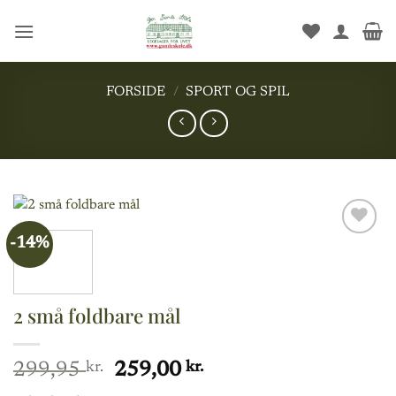
Fortsæt
til
indhold
FORSIDE
/
SPORT OG SPIL
-14%
Add to
wishlist
2 små foldbare mål
Den
Den
299,95
kr.
259,00
kr.
oprindelige
aktuelle