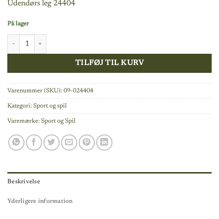
Udendørs leg 24404
pris
pris
var:
er:
På lager
299,95 kr..
259,00 kr..
2 små foldbare mål antal
TILFØJ TIL KURV
Varenummer (SKU):
09-024404
Kategori:
Sport og spil
Varemærke:
Sport og Spil
Beskrivelse
Yderligere information