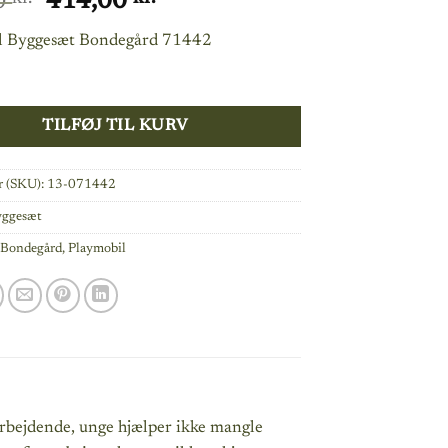
Den
Den
0
414,00
oprindelige
aktuelle
l Byggesæt Bondegård 71442
pris
pris
var:
er:
449,00 kr..
414,00 kr..
TILFØJ TIL KURV
 (SKU):
13-071442
yggesæt
:
Bondegård
,
Playmobil
rbejdende, unge hjælper ikke mangle