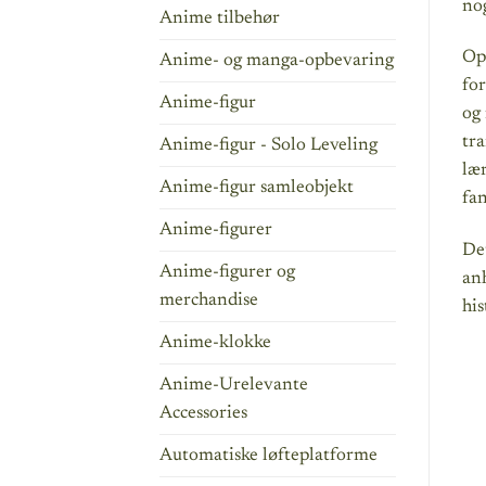
nog
Anime tilbehør
Op
Anime- og manga-opbevaring
for
Anime-figur
og
tra
Anime-figur - Solo Leveling
lær
Anime-figur samleobjekt
fan
Anime-figurer
De
Anime-figurer og
anh
merchandise
his
Anime-klokke
Anime-Urelevante
Accessories
Automatiske løfteplatforme