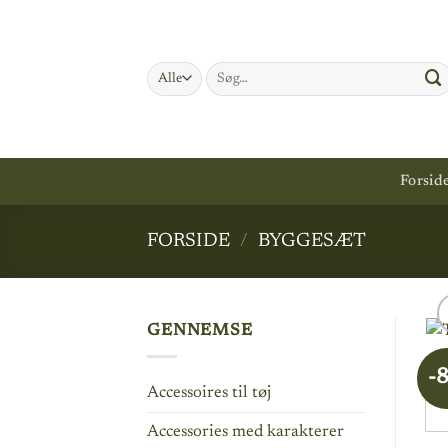
Fortsæt
til
indhold
Søg
efter:
Forsid
FORSIDE
/
BYGGESÆT
GENNEMSE
-
Accessoires til tøj
Accessories med karakterer