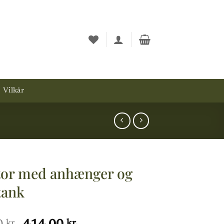
Vilkår
tor med anhænger og
tank
kr.
kr.