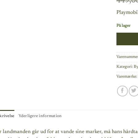
449,0
Playmobi
På lager
Varenummer
Kategori:
B
Varemærke
krivelse
Yderligere information
r landmanden går ud for at vande sine marker, må hans hårdta