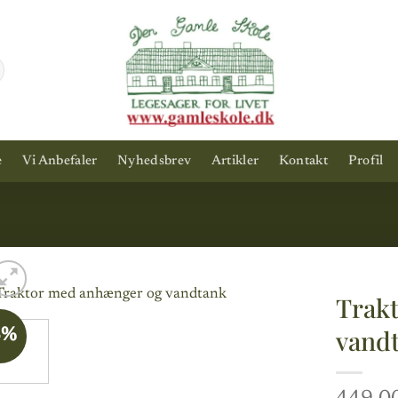
e
Vi Anbefaler
Nyhedsbrev
Artikler
Kontakt
Profil
Trak
vand
8%
Add to
wishlist