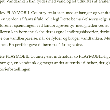
et. Vandtanken kan fyldes med vand og let udskiftes af trailer
lev PLAYMOBIL Country-traktoren med anhænger og vandtank 
 en verden af fantasifuld rolleleg! Dette bemærkelsesværdige sæ
 forener spændingen ved landbrugseventyr med glæden ved at 
ileren kan børnene skabe deres egne landbrugshistorier, dyrke
e om vandbesparelse, når de fylder og bruger vandtanken. Mul
tasi! En perfekt gave til børn fra 4 år og ældre.
tte PLAYMOBIL Country-sæt indeholder to PLAYMOBIL-figurer
ænger, en vandtank og meget andet autentisk tilbehør, der give
toriefortællingen.