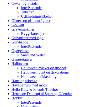
Gevær og Pistoler
IntetPassende
Tilbehør
Udklædningstilbehør
Glitter- og glamourfigurer
Go-Kart
Gravemaskiner
Byggekøretøjer
Gulvmåtter med logo
Gulvtæppe
IntetPassende
Gyngeheste
Sand and Water
Gyngestativer
Halloween
Halloween masker og tilbehør
Halloween pynt og dekorationer
Halloween udklædning
Hatte og tilbehør
Havedørrum med motiv
Hello Kitty & Friends Tilbehør
Herre- og Dametøj til Sport og Udendør
Hobby
IntetPassende
Musemåtte