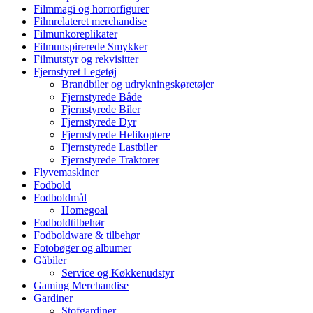
Filmmagi og horrorfigurer
Filmrelateret merchandise
Filmunkoreplikater
Filmunspirerede Smykker
Filmutstyr og rekvisitter
Fjernstyret Legetøj
Brandbiler og udrykningskøretøjer
Fjernstyrede Både
Fjernstyrede Biler
Fjernstyrede Dyr
Fjernstyrede Helikoptere
Fjernstyrede Lastbiler
Fjernstyrede Traktorer
Flyvemaskiner
Fodbold
Fodboldmål
Homegoal
Fodboldtilbehør
Fodboldware & tilbehør
Fotobøger og albumer
Gåbiler
Service og Køkkenudstyr
Gaming Merchandise
Gardiner
Stofgardiner