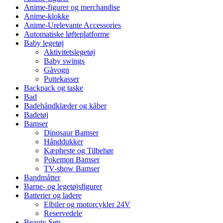
Anime-figurer og merchandise
Anime-klokke
Anime-Urelevante Accessories
Automatiske løfteplatforme
Baby legetøj
Aktivitetslegetøj
Baby swings
Gåvogn
Puttekasser
Backpack og taske
Bad
Badehåndklæder og kåber
Badetøj
Bamser
Dinosaur Bamser
Hånddukker
Kæpheste og Tilbehør
Pokemon Bamser
TV-show Bamser
Bandmåtter
Barne- og legetøjsfigurer
Batterier og ladere
Elbiler og motorcykler 24V
Reservedele
Beauty Sets