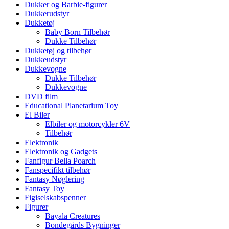
Dukker og Barbie-figurer
Dukkerudstyr
Dukketøj
Baby Born Tilbehør
Dukke Tilbehør
Dukketøj og tilbehør
Dukkeudstyr
Dukkevogne
Dukke Tilbehør
Dukkevogne
DVD film
Educational Planetarium Toy
El Biler
Elbiler og motorcykler 6V
Tilbehør
Elektronik
Elektronik og Gadgets
Fanfigur Bella Poarch
Fanspecifikt tilbehør
Fantasy Nøglering
Fantasy Toy
Figiselskabspenner
Figurer
Bayala Creatures
Bondegårds Bygninger