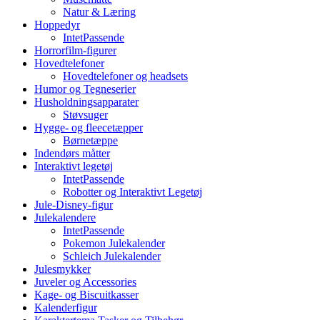
Natur & Læring
Hoppedyr
IntetPassende
Horrorfilm-figurer
Hovedtelefoner
Hovedtelefoner og headsets
Humor og Tegneserier
Husholdningsapparater
Støvsuger
Hygge- og fleecetæpper
Børnetæppe
Indendørs måtter
Interaktivt legetøj
IntetPassende
Robotter og Interaktivt Legetøj
Jule-Disney-figur
Julekalendere
IntetPassende
Pokemon Julekalender
Schleich Julekalender
Julesmykker
Juveler og Accessories
Kage- og Biscuitkasser
Kalenderfigur