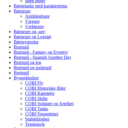
uden motiv
Børnetaske med karaktertema
Børneure
Armbåndsure
Vægure
Vækkeure
Børneure og -ure;
Børneure og Legetøj
Børneværelse
Brætspil
Brætspil - Fantasy og Eventyr
Brætspil - Spanish Another Day
Brætspil og leg
Brætspil og puslespil
Brettspil
Byggeklodser
COBI Fly
COBI Historiske Biler
COBI Køretøjer
COBI Skibe
COBI Soldater og Artelleri
COBI Tanks
COBI Youngtimer
Stableklodser
Tegnetavle