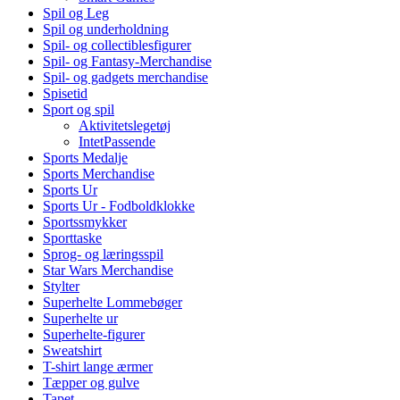
Spil og Leg
Spil og underholdning
Spil- og collectiblesfigurer
Spil- og Fantasy-Merchandise
Spil- og gadgets merchandise
Spisetid
Sport og spil
Aktivitetslegetøj
IntetPassende
Sports Medalje
Sports Merchandise
Sports Ur
Sports Ur - Fodboldklokke
Sportssmykker
Sporttaske
Sprog- og læringsspil
Star Wars Merchandise
Stylter
Superhelte Lommebøger
Superhelte ur
Superhelte-figurer
Sweatshirt
T-shirt lange ærmer
Tæpper og gulve
Tapet