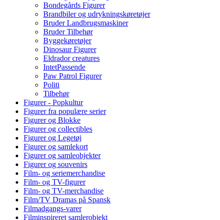
Bondegårds Figurer
Brandbiler og udrykningskøretøjer
Bruder Landbrugsmaskiner
Bruder Tilbehør
Byggekøretøjer
Dinosaur Figurer
Eldrador creatures
IntetPassende
Paw Patrol Figurer
Politi
Tilbehør
Figurer - Popkultur
Figurer fra populære serier
Figurer og Blokke
Figurer og collectibles
Figurer og Legetøj
Figurer og samlekort
Figurer og samleobjekter
Figurer og souvenirs
Film- og seriemerchandise
Film- og TV-figurer
Film- og TV-merchandise
Film/TV Dramas på Spansk
Filmadgangs-varer
Filminspireret samlerobjekt