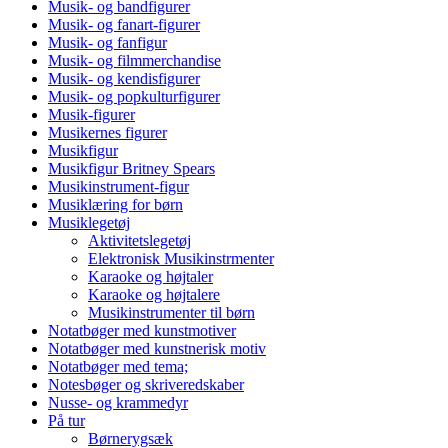
Musik- og bandfigurer
Musik- og fanart-figurer
Musik- og fanfigur
Musik- og filmmerchandise
Musik- og kendisfigurer
Musik- og popkulturfigurer
Musik-figurer
Musikernes figurer
Musikfigur
Musikfigur Britney Spears
Musikinstrument-figur
Musiklæring for børn
Musiklegetøj
Aktivitetslegetøj
Elektronisk Musikinstrmenter
Karaoke og højtaler
Karaoke og højtalere
Musikinstrumenter til børn
Notatbøger med kunstmotiver
Notatbøger med kunstnerisk motiv
Notatbøger med tema;
Notesbøger og skriveredskaber
Nusse- og krammedyr
På tur
Børnerygsæk