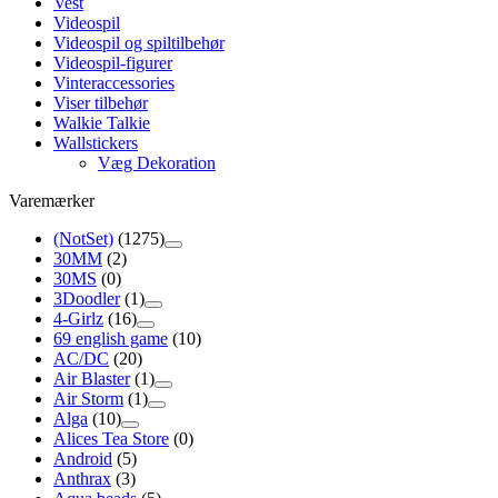
Vest
Videospil
Videospil og spiltilbehør
Videospil-figurer
Vinteraccessories
Viser tilbehør
Walkie Talkie
Wallstickers
Væg Dekoration
Varemærker
(NotSet)
(1275)
30MM
(2)
30MS
(0)
3Doodler
(1)
4-Girlz
(16)
69 english game
(10)
AC/DC
(20)
Air Blaster
(1)
Air Storm
(1)
Alga
(10)
Alices Tea Store
(0)
Android
(5)
Anthrax
(3)