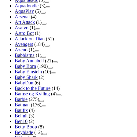
Aqua beads
(5)
Aquadoodle
(3)
AquaPlay
(5)
Arsenal
(4)
Art Attack
(1)
Asalvo
(1)
Astro Bot
(1)
Attack on Titan
(51)
Avengers
(184)
Azeno
(1)
Babblarna
(1)
Baby Annabell
(21)
Baby Born
(190)
Baby Einstein
(10)
Baby Shark
(2)
BabyDan
(6)
Back to the Future
(14)
Bamse og Kylling
(4)
Barbie
(275)
Batman
(176)
Baufix
(4)
Belmil
(3)
Ben10
(2)
Betty Boop
(8)
Beyblade
(12)