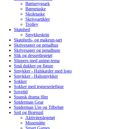
Børnerygsæk
Børnetaske
Skoletaske
Skriveartikler
Trolley
Skønhed
Smykkeskrin
Skønheds- og makeup-sæt
Skrivesager og penalhus
Skrivesager og penalhuse
Slik og dessertlegetøj
Slippers med anime-tema
Små dukker og figure
Smykker - Halskæder med logo
Smykker - Halssmykker
Sokker
Sokker med tegneseriefigur
Sovetid
Spansk drama film
Spiderman Gear
Spiderman Ure og Tilbehør
Spil og Brætspil
Aktivitetslegetøj
Musemåtte
Smart Games