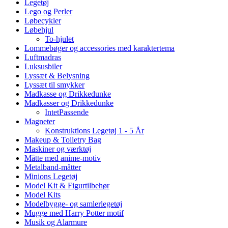
Legetøj
Lego og Perler
Løbecykler
Løbehjul
To-hjulet
Lommebøger og accessories med karaktertema
Luftmadras
Luksusbiler
Lyssæt & Belysning
Lyssæt til smykker
Madkasse og Drikkedunke
Madkasser og Drikkedunke
IntetPassende
Magneter
Konstruktions Legetøj 1 - 5 År
Makeup & Toiletry Bag
Maskiner og værktøj
Måtte med anime-motiv
Metalband-måtter
Minions Legetøj
Model Kit & Figurtilbehør
Model Kits
Modelbygge- og samlerlegetøj
Mugge med Harry Potter motif
Musik og Alarmure