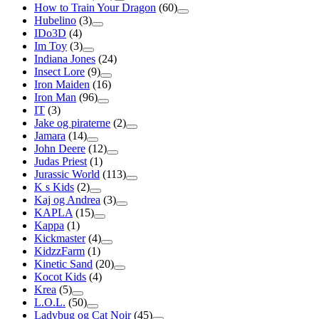
How to Train Your Dragon
(60)
Hubelino
(3)
IDo3D
(4)
Im Toy
(3)
Indiana Jones
(24)
Insect Lore
(9)
Iron Maiden
(16)
Iron Man
(96)
IT
(3)
Jake og piraterne
(2)
Jamara
(14)
John Deere
(12)
Judas Priest
(1)
Jurassic World
(113)
K s Kids
(2)
Kaj og Andrea
(3)
KAPLA
(15)
Kappa
(1)
Kickmaster
(4)
KidzzFarm
(1)
Kinetic Sand
(20)
Kocot Kids
(4)
Krea
(5)
L.O.L.
(50)
Ladybug og Cat Noir
(45)