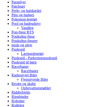
Paraplyer
Patchsæt
Perle- og halskæder
Pins og badges
Pokemon-legetøj
Pool og badeudstyr
Vandleg
Pop-figur BTS
Popkultur-figur
Popkultur-figurer
pusle og pleje
Puslespil
Læringslegetøj
Puslespil - Parkeringspuslespil
Puslespil til børn
Racerbaner
Racerbaner
Radiostyret Biler
Fjernstyrede Biler
Reoler og skabe
Opbevaringsmøbler
Ridderhjelm
Ringbinder
Robotter
Rolleleg