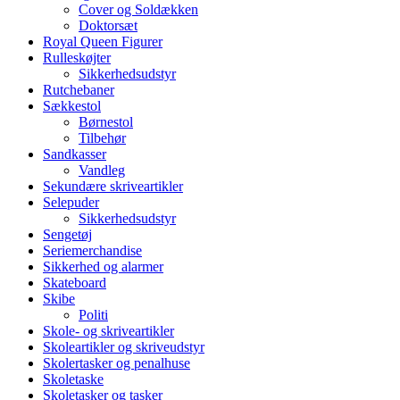
Cover og Soldækken
Doktorsæt
Royal Queen Figurer
Rulleskøjter
Sikkerhedsudstyr
Rutchebaner
Sækkestol
Børnestol
Tilbehør
Sandkasser
Vandleg
Sekundære skriveartikler
Selepuder
Sikkerhedsudstyr
Sengetøj
Seriemerchandise
Sikkerhed og alarmer
Skateboard
Skibe
Politi
Skole- og skriveartikler
Skoleartikler og skriveudstyr
Skolertasker og penalhuse
Skoletaske
Skoletasker og tasker