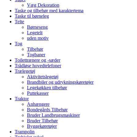
Væg Dekoration
Taske og tilbehør med karaktertema
Taske til børneleg
Telte
Børneseng
Legetelt
uden motiv
Tog
Tilbehør
Togbaner
Toilettrænere og -sæder
Trådløse hovedtelefoner
Trælegetøj
Aktivitetslegetøj
Brandbiler og udrykningskøretøjer
Legekøkken tilbehør
Puttekasser
Traktor
Anhængere
Bondegårds Tilbehør
Bruder Landbrugsmaskiner
Bruder Tilbehør
Byggekøretøjer
Trampolin