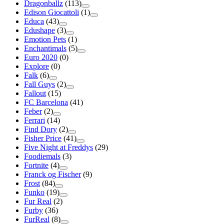
Dragonballz
(113)
Edison Giocattoli
(1)
Educa
(43)
Edushape
(3)
Emotion Pets
(1)
Enchantimals
(5)
Euro 2020
(0)
Explore
(0)
Falk
(6)
Fall Guys
(2)
Fallout
(15)
FC Barcelona
(41)
Feber
(2)
Ferrari
(14)
Find Dory
(2)
Fisher Price
(41)
Five Night at Freddys
(29)
Foodiemals
(3)
Fortnite
(4)
Franck og Fischer
(9)
Frost
(84)
Funko
(19)
Fur Real
(2)
Furby
(36)
FurReal
(8)