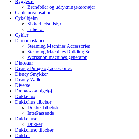
Byggesæt
Brandbiler og udrykningskøretøjer
Cable organisation
Cykelhjelm
Sikkerhedsudstyr
Tilbehør
Cykler
Dampmaskiner
Steaming Machines Accessories
Steaming Machines Building Set
Workshop machines generator
Dinosaur
Disney Punge og accessories
Disney Smykker
Disney Wallets
Diverse
Drenge- og pigetøj
Dukkehus
Dukkehus tilbehør
Dukke Tilbehør
IntetPassende
Dukkehuse
Dukker
Dukkehuse tilbehør
Dukker