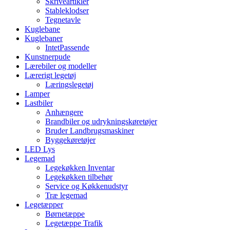
Skriveartikler
Stableklodser
Tegnetavle
Kuglebane
Kuglebaner
IntetPassende
Kunstnerpude
Lærebiler og modeller
Lærerigt legetøj
Læringslegetøj
Lamper
Lastbiler
Anhængere
Brandbiler og udrykningskøretøjer
Bruder Landbrugsmaskiner
Byggekøretøjer
LED Lys
Legemad
Legekøkken Inventar
Legekøkken tilbehør
Service og Køkkenudstyr
Træ legemad
Legetæpper
Børnetæppe
Legetæppe Trafik