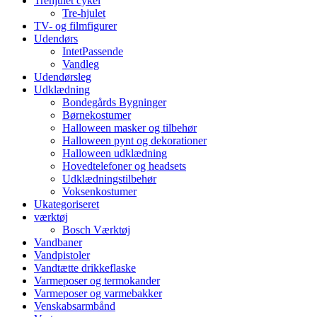
Trehjulet cykel
Tre-hjulet
TV- og filmfigurer
Udendørs
IntetPassende
Vandleg
Udendørsleg
Udklædning
Bondegårds Bygninger
Børnekostumer
Halloween masker og tilbehør
Halloween pynt og dekorationer
Halloween udklædning
Hovedtelefoner og headsets
Udklædningstilbehør
Voksenkostumer
Ukategoriseret
værktøj
Bosch Værktøj
Vandbaner
Vandpistoler
Vandtætte drikkeflaske
Varmeposer og termokander
Varmeposer og varmebakker
Venskabsarmbånd