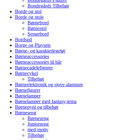
Bondegårds Figurer
Bondegårds Tilbehør
Borde og stol
Borde og stole
Børnebord
Børnestol
Sengebord
Bordspil
Borge og Playsets
Børne- og karakterlegetøj
Børneaccessories
Børneaccessories til hår
Børnecadelefigurer
Børnecykel
Tilbehør
Børneelektronik og sjove alarmure
Børnefigurer
Børnelamper
Børnelamper med fantasy-tema
Børnepynt og tilbehør
Børneseng
Børneseng
Juniorseng
med motiv
Tilbehør