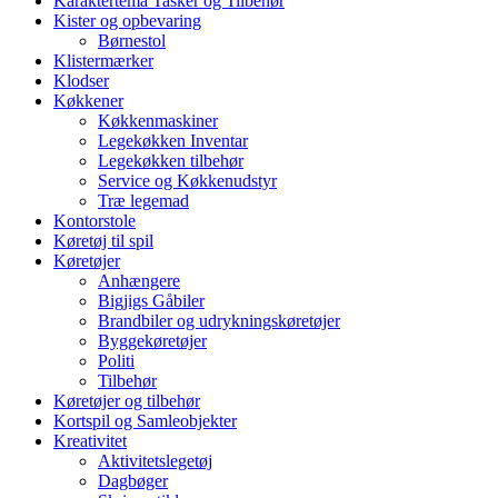
Karaktertema Tasker og Tilbehør
Kister og opbevaring
Børnestol
Klistermærker
Klodser
Køkkener
Køkkenmaskiner
Legekøkken Inventar
Legekøkken tilbehør
Service og Køkkenudstyr
Træ legemad
Kontorstole
Køretøj til spil
Køretøjer
Anhængere
Bigjigs Gåbiler
Brandbiler og udrykningskøretøjer
Byggekøretøjer
Politi
Tilbehør
Køretøjer og tilbehør
Kortspil og Samleobjekter
Kreativitet
Aktivitetslegetøj
Dagbøger