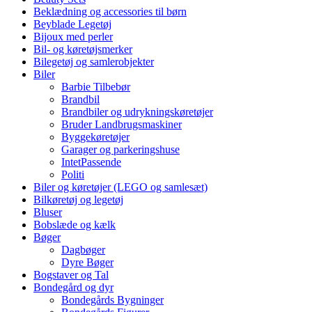
Beklædning og accessories til børn
Beyblade Legetøj
Bijoux med perler
Bil- og køretøjsmerker
Bilegetøj og samlerobjekter
Biler
Barbie Tilbebør
Brandbil
Brandbiler og udrykningskøretøjer
Bruder Landbrugsmaskiner
Byggekøretøjer
Garager og parkeringshuse
IntetPassende
Politi
Biler og køretøjer (LEGO og samlesæt)
Bilkøretøj og legetøj
Bluser
Bobslæde og kælk
Bøger
Dagbøger
Dyre Bøger
Bogstaver og Tal
Bondegård og dyr
Bondegårds Bygninger