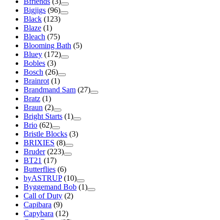
Bfriends
(3)
Bigjigs
(96)
Black
(123)
Blaze
(1)
Bleach
(75)
Blooming Bath
(5)
Bluey
(172)
Bobles
(3)
Bosch
(26)
Brainrot
(1)
Brandmand Sam
(27)
Bratz
(1)
Braun
(2)
Bright Starts
(1)
Brio
(62)
Bristle Blocks
(3)
BRIXIES
(8)
Bruder
(223)
BT21
(17)
Butterflies
(6)
byASTRUP
(10)
Byggemand Bob
(1)
Call of Duty
(2)
Capibara
(9)
Capybara
(12)