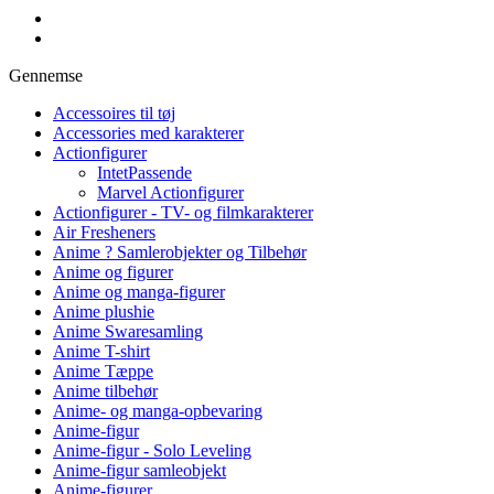
Gennemse
Accessoires til tøj
Accessories med karakterer
Actionfigurer
IntetPassende
Marvel Actionfigurer
Actionfigurer - TV- og filmkarakterer
Air Fresheners
Anime ? Samlerobjekter og Tilbehør
Anime og figurer
Anime og manga-figurer
Anime plushie
Anime Swaresamling
Anime T-shirt
Anime Tæppe
Anime tilbehør
Anime- og manga-opbevaring
Anime-figur
Anime-figur - Solo Leveling
Anime-figur samleobjekt
Anime-figurer