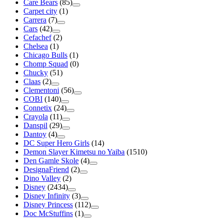
Care Bears
(85)
Carpet city
(1)
Carrera
(7)
Cars
(42)
Cefachef
(2)
Chelsea
(1)
Chicago Bulls
(1)
Chomp Squad
(0)
Chucky
(51)
Claas
(2)
Clementoni
(56)
COBI
(140)
Connetix
(24)
Crayola
(11)
Danspil
(29)
Dantoy
(4)
DC Super Hero Girls
(14)
Demon Slayer Kimetsu no Yaiba
(1510)
Den Gamle Skole
(4)
DesignaFriend
(2)
Dino Valley
(2)
Disney
(2434)
Disney Infinity
(3)
Disney Princess
(112)
Doc McStuffins
(1)