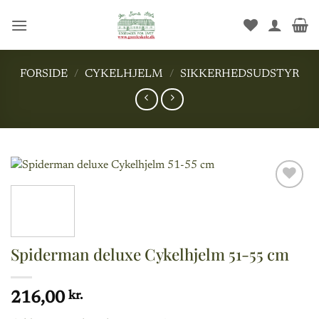
Fortsæt
til
indhold
FORSIDE
/
CYKELHJELM
/
SIKKERHEDSUDSTYR
Add to
wishlist
Spiderman deluxe Cykelhjelm 51-55 cm
216,00
kr.