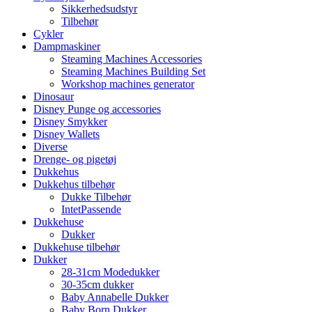
Sikkerhedsudstyr
Tilbehør
Cykler
Dampmaskiner
Steaming Machines Accessories
Steaming Machines Building Set
Workshop machines generator
Dinosaur
Disney Punge og accessories
Disney Smykker
Disney Wallets
Diverse
Drenge- og pigetøj
Dukkehus
Dukkehus tilbehør
Dukke Tilbehør
IntetPassende
Dukkehuse
Dukker
Dukkehuse tilbehør
Dukker
28-31cm Modedukker
30-35cm dukker
Baby Annabelle Dukker
Baby Born Dukker