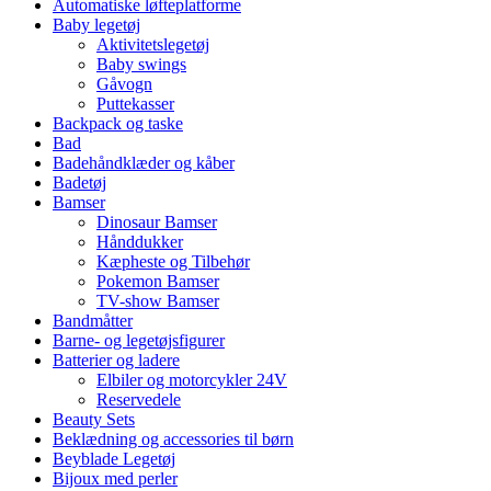
Automatiske løfteplatforme
Baby legetøj
Aktivitetslegetøj
Baby swings
Gåvogn
Puttekasser
Backpack og taske
Bad
Badehåndklæder og kåber
Badetøj
Bamser
Dinosaur Bamser
Hånddukker
Kæpheste og Tilbehør
Pokemon Bamser
TV-show Bamser
Bandmåtter
Barne- og legetøjsfigurer
Batterier og ladere
Elbiler og motorcykler 24V
Reservedele
Beauty Sets
Beklædning og accessories til børn
Beyblade Legetøj
Bijoux med perler