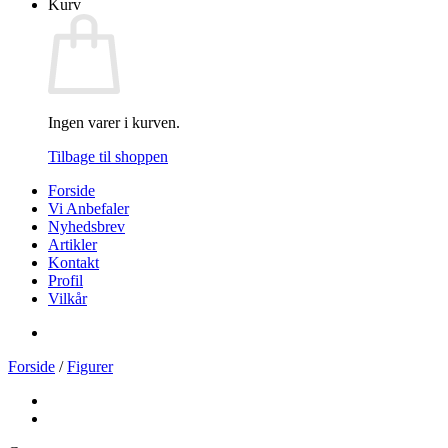
Kurv
Ingen varer i kurven.
Tilbage til shoppen
Forside
Vi Anbefaler
Nyhedsbrev
Artikler
Kontakt
Profil
Vilkår
Forside
/
Figurer