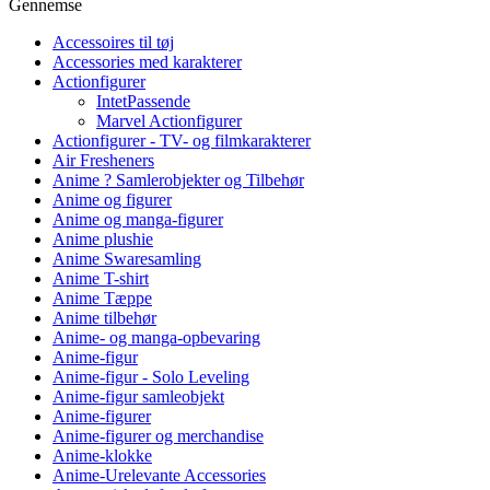
Gennemse
Accessoires til tøj
Accessories med karakterer
Actionfigurer
IntetPassende
Marvel Actionfigurer
Actionfigurer - TV- og filmkarakterer
Air Fresheners
Anime ? Samlerobjekter og Tilbehør
Anime og figurer
Anime og manga-figurer
Anime plushie
Anime Swaresamling
Anime T-shirt
Anime Tæppe
Anime tilbehør
Anime- og manga-opbevaring
Anime-figur
Anime-figur - Solo Leveling
Anime-figur samleobjekt
Anime-figurer
Anime-figurer og merchandise
Anime-klokke
Anime-Urelevante Accessories