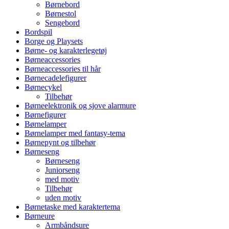
Børnebord
Børnestol
Sengebord
Bordspil
Borge og Playsets
Børne- og karakterlegetøj
Børneaccessories
Børneaccessories til hår
Børnecadelefigurer
Børnecykel
Tilbehør
Børneelektronik og sjove alarmure
Børnefigurer
Børnelamper
Børnelamper med fantasy-tema
Børnepynt og tilbehør
Børneseng
Børneseng
Juniorseng
med motiv
Tilbehør
uden motiv
Børnetaske med karaktertema
Børneure
Armbåndsure