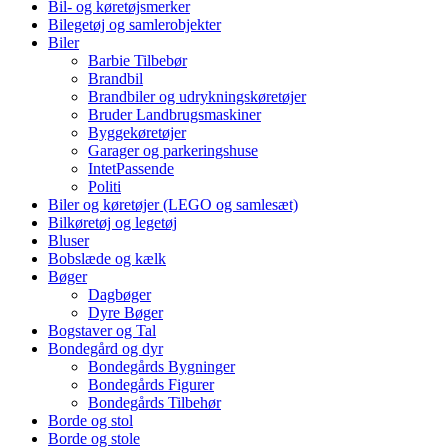
Bil- og køretøjsmerker
Bilegetøj og samlerobjekter
Biler
Barbie Tilbebør
Brandbil
Brandbiler og udrykningskøretøjer
Bruder Landbrugsmaskiner
Byggekøretøjer
Garager og parkeringshuse
IntetPassende
Politi
Biler og køretøjer (LEGO og samlesæt)
Bilkøretøj og legetøj
Bluser
Bobslæde og kælk
Bøger
Dagbøger
Dyre Bøger
Bogstaver og Tal
Bondegård og dyr
Bondegårds Bygninger
Bondegårds Figurer
Bondegårds Tilbehør
Borde og stol
Borde og stole