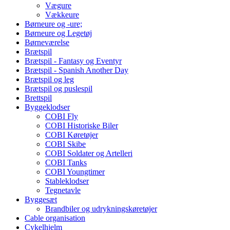
Vægure
Vækkeure
Børneure og -ure;
Børneure og Legetøj
Børneværelse
Brætspil
Brætspil - Fantasy og Eventyr
Brætspil - Spanish Another Day
Brætspil og leg
Brætspil og puslespil
Brettspil
Byggeklodser
COBI Fly
COBI Historiske Biler
COBI Køretøjer
COBI Skibe
COBI Soldater og Artelleri
COBI Tanks
COBI Youngtimer
Stableklodser
Tegnetavle
Byggesæt
Brandbiler og udrykningskøretøjer
Cable organisation
Cykelhjelm