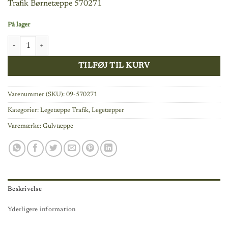
Trafik Børnetæppe 570271
På lager
LED Trafik Legetæppe 120 x 72 cm antal
TILFØJ TIL KURV
Varenummer (SKU):
09-570271
Kategorier:
Legetæppe Trafik
,
Legetæpper
Varemærke:
Gulvtæppe
Beskrivelse
Yderligere information