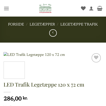
Fortsæt
til
indhold
FORSIDE
/
LEGETÆPPER
/
LEGETÆPPE TRAFIK
Add to
wishlist
LED Trafik Legetæppe 120 x 72 cm
286,00
kr.