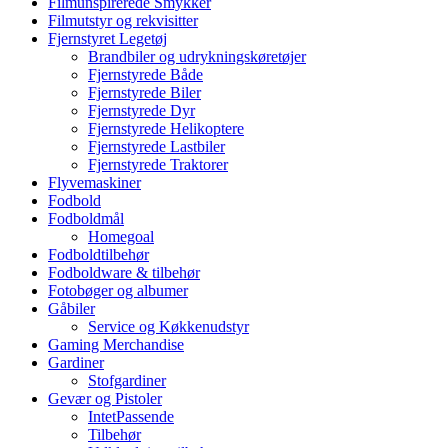
Filmunspirerede Smykker
Filmutstyr og rekvisitter
Fjernstyret Legetøj
Brandbiler og udrykningskøretøjer
Fjernstyrede Både
Fjernstyrede Biler
Fjernstyrede Dyr
Fjernstyrede Helikoptere
Fjernstyrede Lastbiler
Fjernstyrede Traktorer
Flyvemaskiner
Fodbold
Fodboldmål
Homegoal
Fodboldtilbehør
Fodboldware & tilbehør
Fotobøger og albumer
Gåbiler
Service og Køkkenudstyr
Gaming Merchandise
Gardiner
Stofgardiner
Gevær og Pistoler
IntetPassende
Tilbehør