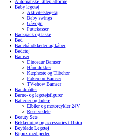
Automatiske løfteplatforme
Baby legetøj
Aktivitetslegetøj
Baby swings
Gåvogn
Puttekasser
Backpack og taske
Bad
Badehåndklæder og kåber
Badetøj
Bamser
Dinosaur Bamser
Hånddukker
Kæpheste og Tilbehør
Pokemon Bamser
TV-show Bamser
Bandmåtter
Barne- og legetøjsfigurer
Batterier og ladere
Elbiler og motorcykler 24V
Reservedele
Beauty Sets
Beklædning og accessories til børn
Beyblade Legetøj
Bijoux med perler