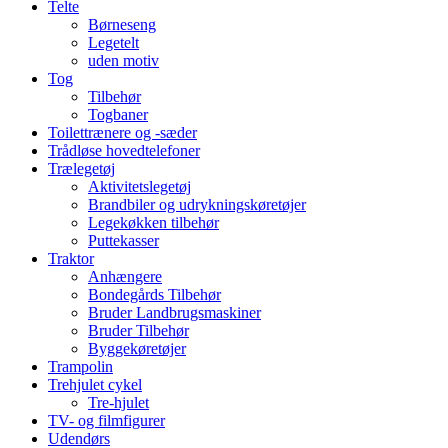
Telte
Børneseng
Legetelt
uden motiv
Tog
Tilbehør
Togbaner
Toilettrænere og -sæder
Trådløse hovedtelefoner
Trælegetøj
Aktivitetslegetøj
Brandbiler og udrykningskøretøjer
Legekøkken tilbehør
Puttekasser
Traktor
Anhængere
Bondegårds Tilbehør
Bruder Landbrugsmaskiner
Bruder Tilbehør
Byggekøretøjer
Trampolin
Trehjulet cykel
Tre-hjulet
TV- og filmfigurer
Udendørs