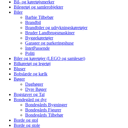
Bil- og køretøjsmerker
Bilegetøj og samlerobjekter
Biler
Barbie Tilbebør
Brandbil
Brandbiler og udrykningskøretøjer
Bruder Landbrugsmaskiner
Byggekøretøjer
Garager og parkeringshuse
IntetPassende
Politi
Biler og køretøjer (LEGO og samlesæt)
Bilkøretøj og legetøj
Bluser
Bobslæde og kælk
Bøger
Dagbøger
Dyre Bøger
Bogstaver og Tal
Bondegård og dyr
Bondegårds Bygninger
Bondegårds Figurer
Bondegårds Tilbehør
Borde og stol
Borde og stole