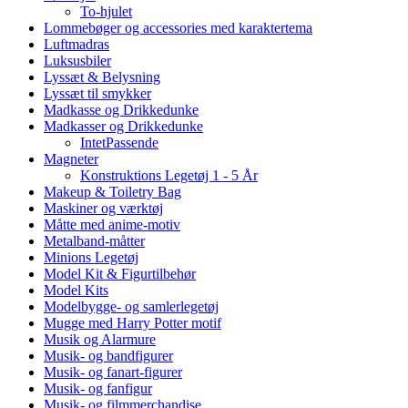
To-hjulet
Lommebøger og accessories med karaktertema
Luftmadras
Luksusbiler
Lyssæt & Belysning
Lyssæt til smykker
Madkasse og Drikkedunke
Madkasser og Drikkedunke
IntetPassende
Magneter
Konstruktions Legetøj 1 - 5 År
Makeup & Toiletry Bag
Maskiner og værktøj
Måtte med anime-motiv
Metalband-måtter
Minions Legetøj
Model Kit & Figurtilbehør
Model Kits
Modelbygge- og samlerlegetøj
Mugge med Harry Potter motif
Musik og Alarmure
Musik- og bandfigurer
Musik- og fanart-figurer
Musik- og fanfigur
Musik- og filmmerchandise