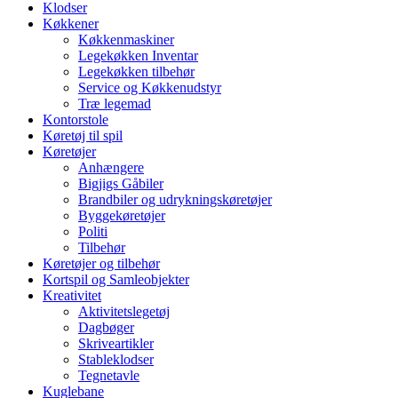
Klodser
Køkkener
Køkkenmaskiner
Legekøkken Inventar
Legekøkken tilbehør
Service og Køkkenudstyr
Træ legemad
Kontorstole
Køretøj til spil
Køretøjer
Anhængere
Bigjigs Gåbiler
Brandbiler og udrykningskøretøjer
Byggekøretøjer
Politi
Tilbehør
Køretøjer og tilbehør
Kortspil og Samleobjekter
Kreativitet
Aktivitetslegetøj
Dagbøger
Skriveartikler
Stableklodser
Tegnetavle
Kuglebane