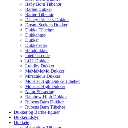
Baby Born Tilbehør
Barbie Dukker
Barbie Tilbebør
Disney Princess Dukker
Dream Seekers Dukker
Dukke Tilbehør
Dukkehuse
Dukker
Dukketeater
Hånddukker
IntetPassende
LOL Dukker
Lundby Dukker
MaMaMeMo Dukker
Miraculous Dukker
Monster High Dukke Tilbebør
Monster High Dukker
Natur & Læring
Rainbow High Dukker
Rubens Barn Dukker
Rubens Barn Tilbehør
Dukker og Barbie-figurer
Dukkerudstyr
Dukketøj
Baby Born Tilbehør