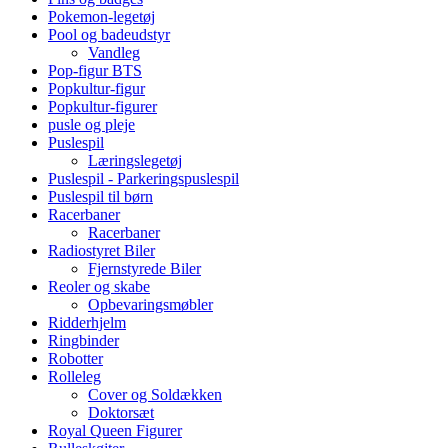
Pokemon-legetøj
Pool og badeudstyr
Vandleg
Pop-figur BTS
Popkultur-figur
Popkultur-figurer
pusle og pleje
Puslespil
Læringslegetøj
Puslespil - Parkeringspuslespil
Puslespil til børn
Racerbaner
Racerbaner
Radiostyret Biler
Fjernstyrede Biler
Reoler og skabe
Opbevaringsmøbler
Ridderhjelm
Ringbinder
Robotter
Rolleleg
Cover og Soldækken
Doktorsæt
Royal Queen Figurer