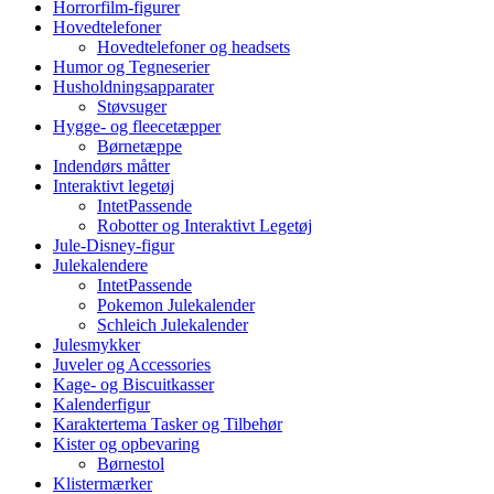
Horrorfilm-figurer
Hovedtelefoner
Hovedtelefoner og headsets
Humor og Tegneserier
Husholdningsapparater
Støvsuger
Hygge- og fleecetæpper
Børnetæppe
Indendørs måtter
Interaktivt legetøj
IntetPassende
Robotter og Interaktivt Legetøj
Jule-Disney-figur
Julekalendere
IntetPassende
Pokemon Julekalender
Schleich Julekalender
Julesmykker
Juveler og Accessories
Kage- og Biscuitkasser
Kalenderfigur
Karaktertema Tasker og Tilbehør
Kister og opbevaring
Børnestol
Klistermærker