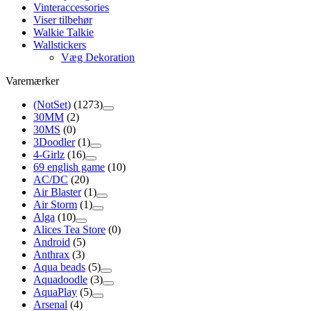
Vinteraccessories
Viser tilbehør
Walkie Talkie
Wallstickers
Væg Dekoration
Varemærker
(NotSet)
(1273)
30MM
(2)
30MS
(0)
3Doodler
(1)
4-Girlz
(16)
69 english game
(10)
AC/DC
(20)
Air Blaster
(1)
Air Storm
(1)
Alga
(10)
Alices Tea Store
(0)
Android
(5)
Anthrax
(3)
Aqua beads
(5)
Aquadoodle
(3)
AquaPlay
(5)
Arsenal
(4)