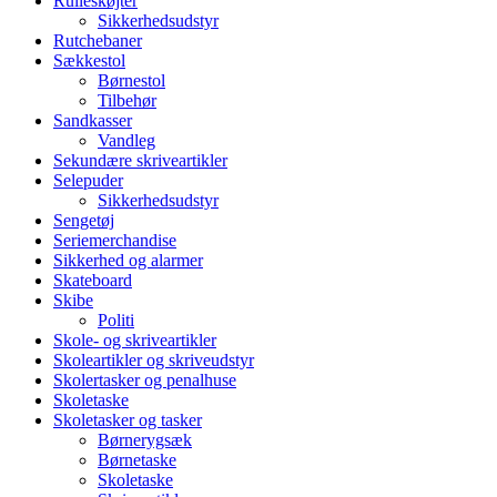
Rulleskøjter
Sikkerhedsudstyr
Rutchebaner
Sækkestol
Børnestol
Tilbehør
Sandkasser
Vandleg
Sekundære skriveartikler
Selepuder
Sikkerhedsudstyr
Sengetøj
Seriemerchandise
Sikkerhed og alarmer
Skateboard
Skibe
Politi
Skole- og skriveartikler
Skoleartikler og skriveudstyr
Skolertasker og penalhuse
Skoletaske
Skoletasker og tasker
Børnerygsæk
Børnetaske
Skoletaske