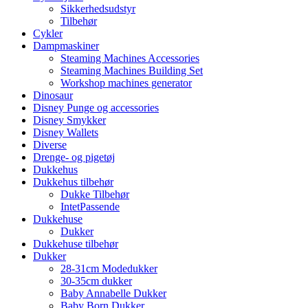
Sikkerhedsudstyr
Tilbehør
Cykler
Dampmaskiner
Steaming Machines Accessories
Steaming Machines Building Set
Workshop machines generator
Dinosaur
Disney Punge og accessories
Disney Smykker
Disney Wallets
Diverse
Drenge- og pigetøj
Dukkehus
Dukkehus tilbehør
Dukke Tilbehør
IntetPassende
Dukkehuse
Dukker
Dukkehuse tilbehør
Dukker
28-31cm Modedukker
30-35cm dukker
Baby Annabelle Dukker
Baby Born Dukker