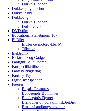
Dukke Tilbehør
Dukketøj og tilbehør
Dukkeudstyr
Dukkevogne
Dukke Tilbehør
Dukkevogne
DVD film
Educational Planetarium Toy
El Biler
Elbiler og motorcykler 6V
Tilbehør
Elektronik
Elektronik og Gadgets
Fanfigur Bella Poarch
Fanspecifikt tilbehør
Fantasy Nøglering
Fantasy Toy
Figiselskabspenner
Figurer
Bayala Creatures
Bondegårds Bygninger
Bondegårds Figurer
Brandbiler og udrykningskøretøjer
Bruder Landbrugsmaskiner