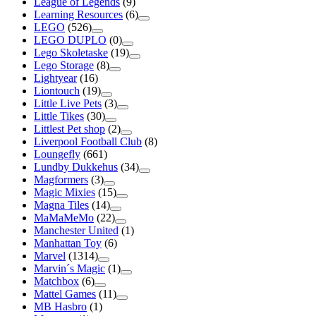
League of Legends
(9)
Learning Resources
(6)
LEGO
(526)
LEGO DUPLO
(0)
Lego Skoletaske
(19)
Lego Storage
(8)
Lightyear
(16)
Liontouch
(19)
Little Live Pets
(3)
Little Tikes
(30)
Littlest Pet shop
(2)
Liverpool Football Club
(8)
Loungefly
(661)
Lundby Dukkehus
(34)
Magformers
(3)
Magic Mixies
(15)
Magna Tiles
(14)
MaMaMeMo
(22)
Manchester United
(1)
Manhattan Toy
(6)
Marvel
(1314)
Marvin´s Magic
(1)
Matchbox
(6)
Mattel Games
(11)
MB Hasbro
(1)