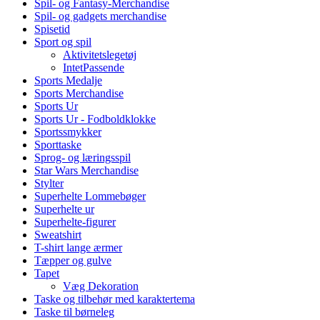
Spil- og Fantasy-Merchandise
Spil- og gadgets merchandise
Spisetid
Sport og spil
Aktivitetslegetøj
IntetPassende
Sports Medalje
Sports Merchandise
Sports Ur
Sports Ur - Fodboldklokke
Sportssmykker
Sporttaske
Sprog- og læringsspil
Star Wars Merchandise
Stylter
Superhelte Lommebøger
Superhelte ur
Superhelte-figurer
Sweatshirt
T-shirt lange ærmer
Tæpper og gulve
Tapet
Væg Dekoration
Taske og tilbehør med karaktertema
Taske til børneleg