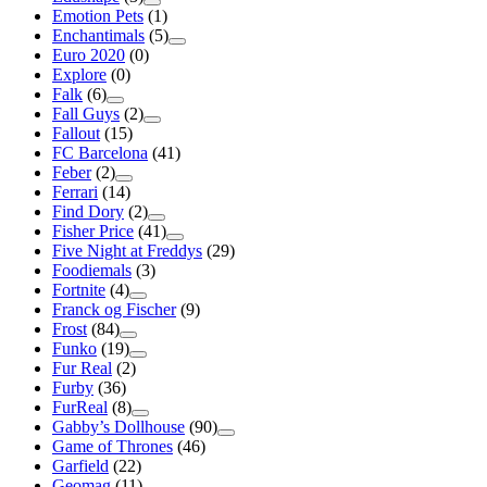
Emotion Pets
(1)
Enchantimals
(5)
Euro 2020
(0)
Explore
(0)
Falk
(6)
Fall Guys
(2)
Fallout
(15)
FC Barcelona
(41)
Feber
(2)
Ferrari
(14)
Find Dory
(2)
Fisher Price
(41)
Five Night at Freddys
(29)
Foodiemals
(3)
Fortnite
(4)
Franck og Fischer
(9)
Frost
(84)
Funko
(19)
Fur Real
(2)
Furby
(36)
FurReal
(8)
Gabby’s Dollhouse
(90)
Game of Thrones
(46)
Garfield
(22)
Geomag
(11)