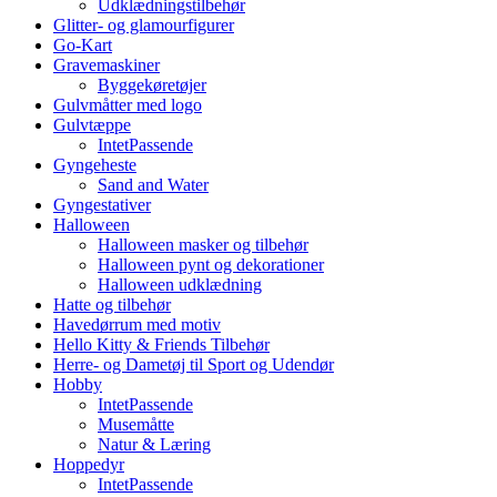
Udklædningstilbehør
Glitter- og glamourfigurer
Go-Kart
Gravemaskiner
Byggekøretøjer
Gulvmåtter med logo
Gulvtæppe
IntetPassende
Gyngeheste
Sand and Water
Gyngestativer
Halloween
Halloween masker og tilbehør
Halloween pynt og dekorationer
Halloween udklædning
Hatte og tilbehør
Havedørrum med motiv
Hello Kitty & Friends Tilbehør
Herre- og Dametøj til Sport og Udendør
Hobby
IntetPassende
Musemåtte
Natur & Læring
Hoppedyr
IntetPassende