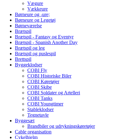
Vægure
Vækkeure
Børneure og -ure;
Børneure og Legetøj
Børneværelse
Brætspil
Brætspil - Fantasy og Eventyr
Brætspil - Spanish Another Day
Brætspil og leg
Brætspil og puslespil
Brettspil
Byggeklodser
COBI Fly
COBI Historiske Biler
COBI Køretøjer
COBI Skibe
COBI Soldater og Artelleri
COBI Tanks
COBI Youngtimer
Stableklodser
Tegnetavle
Byggesæt
Brandbiler og udrykningskøretøjer
Cable organisation
Cykelhjelm