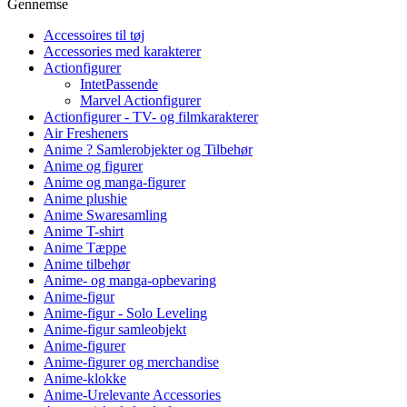
Gennemse
Accessoires til tøj
Accessories med karakterer
Actionfigurer
IntetPassende
Marvel Actionfigurer
Actionfigurer - TV- og filmkarakterer
Air Fresheners
Anime ? Samlerobjekter og Tilbehør
Anime og figurer
Anime og manga-figurer
Anime plushie
Anime Swaresamling
Anime T-shirt
Anime Tæppe
Anime tilbehør
Anime- og manga-opbevaring
Anime-figur
Anime-figur - Solo Leveling
Anime-figur samleobjekt
Anime-figurer
Anime-figurer og merchandise
Anime-klokke
Anime-Urelevante Accessories