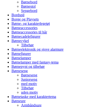
Børnebord
Børnestol
Sengebord
Bordspil
Borge og Playsets
Børne- og karakterlegetøj
Børneaccessories
Børneaccessories til hår
Børnecadelefigurer
Børnecykel
Tilbehør
Børneelektronik og sjove alarmure
Børnefigurer
Børnelamper
Børnelamper med fantasy-tema
Børnepynt og tilbehør
Børneseng
Børneseng
Juniorseng
med motiv
Tilbehør
uden motiv
Børnetaske med karaktertema
Børneure
Armbåndsure