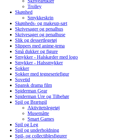
Skriveartikler
Trolley
Skønhed
Smykkeskrin
Skønheds- og makeup-sæt
Skrivesager og penalhus
Skrivesager og penalhuse
Slik og dessertlegetøj
Slippers med anime-tema
Små dukker og figure
Smykker - Halskæder med logo
Smykker - Halssmykker
Sokker
Sokker med tegneseriefigur
Sovetid
Spansk drama film
Spiderman Gear
Spiderman Ure og Tilbehør
Spil og Brætspil
Aktivitetslegetøj
Musemåtte
Smart Games
Spil og Leg
Spil og underholdning
Spil- og collectiblesfigurer