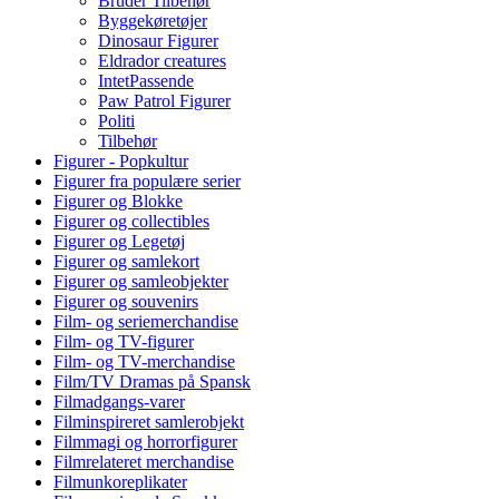
Bruder Tilbehør
Byggekøretøjer
Dinosaur Figurer
Eldrador creatures
IntetPassende
Paw Patrol Figurer
Politi
Tilbehør
Figurer - Popkultur
Figurer fra populære serier
Figurer og Blokke
Figurer og collectibles
Figurer og Legetøj
Figurer og samlekort
Figurer og samleobjekter
Figurer og souvenirs
Film- og seriemerchandise
Film- og TV-figurer
Film- og TV-merchandise
Film/TV Dramas på Spansk
Filmadgangs-varer
Filminspireret samlerobjekt
Filmmagi og horrorfigurer
Filmrelateret merchandise
Filmunkoreplikater