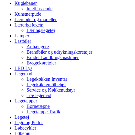
Kuglebaner
IntetPassende
Kunstnerpude
Lærebiler og modeller
Lærerigt legetøj
Læringslegetøj
Lamper
Lastbiler
Anhængere
Brandbiler og udrykningskøretøjer
Bruder Landbrugsmaskiner
Byggekøretøjer
LED Lys
Legemad
Legekøkken Inventar
Legekøkken tilbehør
Service og Køkkenudstyr
Træ legemad
Legetæpper
Børnetæppe
Legetæppe Trafik
Legetøj
Lego og Perler
Løbecykler
Løbehjul