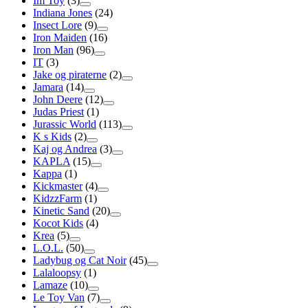
Im Toy
(3)
Indiana Jones
(24)
Insect Lore
(9)
Iron Maiden
(16)
Iron Man
(96)
IT
(3)
Jake og piraterne
(2)
Jamara
(14)
John Deere
(12)
Judas Priest
(1)
Jurassic World
(113)
K s Kids
(2)
Kaj og Andrea
(3)
KAPLA
(15)
Kappa
(1)
Kickmaster
(4)
KidzzFarm
(1)
Kinetic Sand
(20)
Kocot Kids
(4)
Krea
(5)
L.O.L.
(50)
Ladybug og Cat Noir
(45)
Lalaloopsy
(1)
Lamaze
(10)
Le Toy Van
(7)