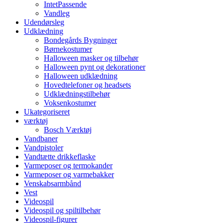
IntetPassende
Vandleg
Udendørsleg
Udklædning
Bondegårds Bygninger
Børnekostumer
Halloween masker og tilbehør
Halloween pynt og dekorationer
Halloween udklædning
Hovedtelefoner og headsets
Udklædningstilbehør
Voksenkostumer
Ukategoriseret
værktøj
Bosch Værktøj
Vandbaner
Vandpistoler
Vandtætte drikkeflaske
Varmeposer og termokander
Varmeposer og varmebakker
Venskabsarmbånd
Vest
Videospil
Videospil og spiltilbehør
Videospil-figurer