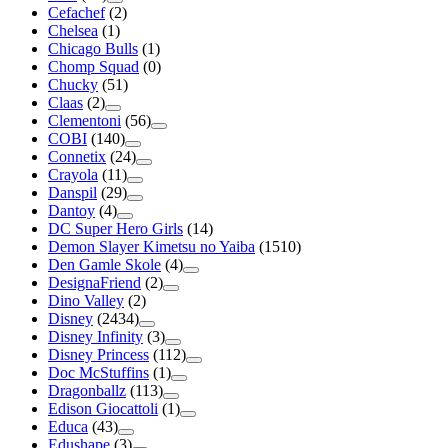
Cefachef
(2)
Chelsea
(1)
Chicago Bulls
(1)
Chomp Squad
(0)
Chucky
(51)
Claas
(2)
Clementoni
(56)
COBI
(140)
Connetix
(24)
Crayola
(11)
Danspil
(29)
Dantoy
(4)
DC Super Hero Girls
(14)
Demon Slayer Kimetsu no Yaiba
(1510)
Den Gamle Skole
(4)
DesignaFriend
(2)
Dino Valley
(2)
Disney
(2434)
Disney Infinity
(3)
Disney Princess
(112)
Doc McStuffins
(1)
Dragonballz
(113)
Edison Giocattoli
(1)
Educa
(43)
Edushape
(3)