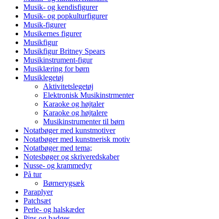
Musik- og kendisfigurer
Musik- og popkulturfigurer
Musik-figurer
Musikernes figurer
Musikfigur
Musikfigur Britney Spears
Musikinstrument-figur
Musiklæring for børn
Musiklegetøj
Aktivitetslegetøj
Elektronisk Musikinstrmenter
Karaoke og højtaler
Karaoke og højtalere
Musikinstrumenter til børn
Notatbøger med kunstmotiver
Notatbøger med kunstnerisk motiv
Notatbøger med tema;
Notesbøger og skriveredskaber
Nusse- og krammedyr
På tur
Børnerygsæk
Paraplyer
Patchsæt
Perle- og halskæder
Pins og badges