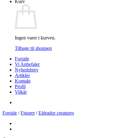
Kurv
Ingen varer i kurven.
Tilbage til shoppen
Forside
Vi Anbefaler
Nyhedsbrev
Artikler
Kontakt
Profil
Vilkår
Forside
/
Figurer
/
Eldrador creatures