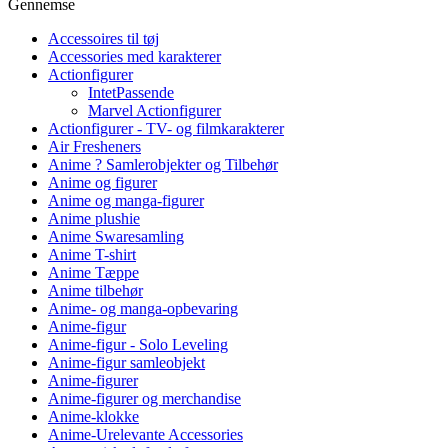
Gennemse
Accessoires til tøj
Accessories med karakterer
Actionfigurer
IntetPassende
Marvel Actionfigurer
Actionfigurer - TV- og filmkarakterer
Air Fresheners
Anime ? Samlerobjekter og Tilbehør
Anime og figurer
Anime og manga-figurer
Anime plushie
Anime Swaresamling
Anime T-shirt
Anime Tæppe
Anime tilbehør
Anime- og manga-opbevaring
Anime-figur
Anime-figur - Solo Leveling
Anime-figur samleobjekt
Anime-figurer
Anime-figurer og merchandise
Anime-klokke
Anime-Urelevante Accessories