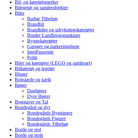
Bil- og køretøjsmerker
Bilegetøj og samlerobjekter
Biler
Barbie Tilbebør
Brandbil
Brandbiler og udrykningskøretøjer
Bruder Landbrugsmaskiner
Byggekøretøjer
Garager og parkeringshuse
IntetPassende
Politi
Biler og køretøjer (LEGO og samlesæt)
Bilkøretøj og legetøj
Bluser
Bobslæde og kælk
Bøger
Dagbøger
Dyre Bøger
Bogstaver og Tal
Bondegård og dyr
Bondegårds Bygninger
Bondegårds Figurer
Bondegårds Tilbehør
Borde og stol
Borde og stole