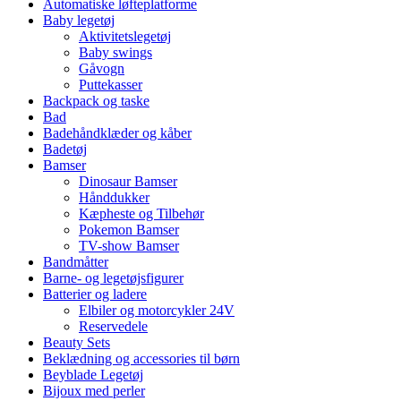
Automatiske løfteplatforme
Baby legetøj
Aktivitetslegetøj
Baby swings
Gåvogn
Puttekasser
Backpack og taske
Bad
Badehåndklæder og kåber
Badetøj
Bamser
Dinosaur Bamser
Hånddukker
Kæpheste og Tilbehør
Pokemon Bamser
TV-show Bamser
Bandmåtter
Barne- og legetøjsfigurer
Batterier og ladere
Elbiler og motorcykler 24V
Reservedele
Beauty Sets
Beklædning og accessories til børn
Beyblade Legetøj
Bijoux med perler