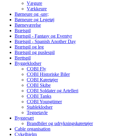
Vægure
Vækkeure
Børneure og -ure;
Børneure og Legetøj
Børneværelse
Brætspil
Brætspil - Fantasy og Eventyr
Brætspil - Spanish Another Day
Brætspil og leg
Brætspil og puslespil
Brettspil
Byggeklodser
COBI Fly
COBI Historiske Biler
COBI Køretøjer
COBI Skibe
COBI Soldater og Artelleri
COBI Tanks
COBI Youngtimer
Stableklodser
Tegnetavle
Byggesæt
Brandbiler og udrykningskøretøjer
Cable organisation
Cykelhjelm