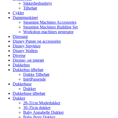
Sikkerhedsudstyr
Tilbehør
Cykler
Dampmaskiner
Steaming Machines Accessories
Steaming Machines Building Set
Workshop machines generator
Dinosaur
Disney Punge og accessories
Disney Smykker
Disney Wallets
Diverse
Drenge- og pigetøj
Dukkehus
Dukkehus tilbehør
Dukke Tilbehør
IntetPassende
Dukkehuse
Dukker
Dukkehuse tilbehør
Dukker
28-31cm Modedukker
30-35cm dukker
Baby Annabelle Dukker
Baby Born Dukker