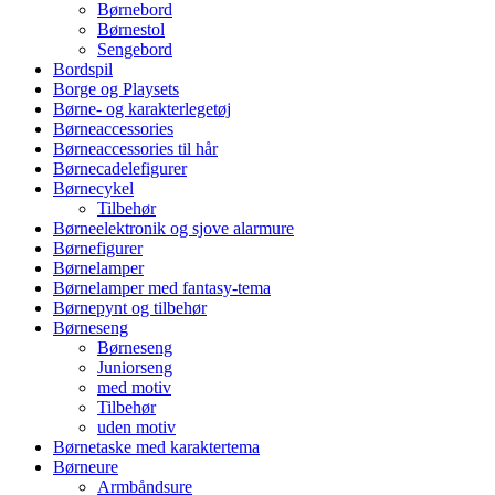
Børnebord
Børnestol
Sengebord
Bordspil
Borge og Playsets
Børne- og karakterlegetøj
Børneaccessories
Børneaccessories til hår
Børnecadelefigurer
Børnecykel
Tilbehør
Børneelektronik og sjove alarmure
Børnefigurer
Børnelamper
Børnelamper med fantasy-tema
Børnepynt og tilbehør
Børneseng
Børneseng
Juniorseng
med motiv
Tilbehør
uden motiv
Børnetaske med karaktertema
Børneure
Armbåndsure