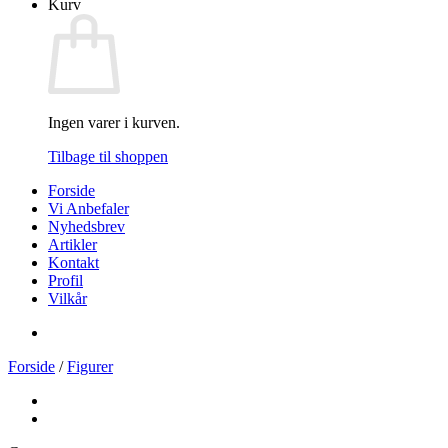
Kurv
Ingen varer i kurven.
Tilbage til shoppen
Forside
Vi Anbefaler
Nyhedsbrev
Artikler
Kontakt
Profil
Vilkår
Forside
/
Figurer