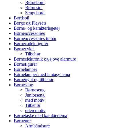
Børnebord
Børnestol
Sengebord
Bordspil
Borge og Playsets
Børne- og karakterlegetøj
Børneaccessories
Børneaccessories til hår
Børnecadelefigurer
Børnecykel
Tilbehør
Børneelektronik og sjove alarmure
Børnefigurer
Børnelamper
Børnelamper med fantasy-tema
Børnepynt og tilbehør
Børneseng
Børneseng
Juniorseng
med motiv
Tilbehør
uden motiv
Børnetaske med karaktertema
Børneure
Armbåndsure