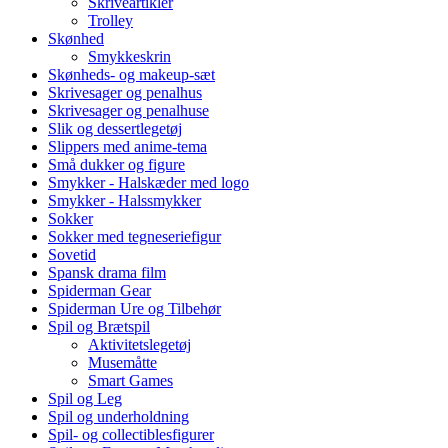
Skriveartikler
Trolley
Skønhed
Smykkeskrin
Skønheds- og makeup-sæt
Skrivesager og penalhus
Skrivesager og penalhuse
Slik og dessertlegetøj
Slippers med anime-tema
Små dukker og figure
Smykker - Halskæder med logo
Smykker - Halssmykker
Sokker
Sokker med tegneseriefigur
Sovetid
Spansk drama film
Spiderman Gear
Spiderman Ure og Tilbehør
Spil og Brætspil
Aktivitetslegetøj
Musemåtte
Smart Games
Spil og Leg
Spil og underholdning
Spil- og collectiblesfigurer