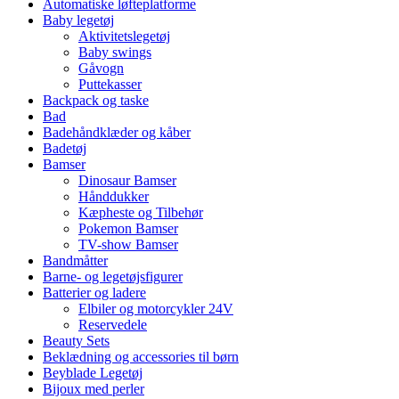
Automatiske løfteplatforme
Baby legetøj
Aktivitetslegetøj
Baby swings
Gåvogn
Puttekasser
Backpack og taske
Bad
Badehåndklæder og kåber
Badetøj
Bamser
Dinosaur Bamser
Hånddukker
Kæpheste og Tilbehør
Pokemon Bamser
TV-show Bamser
Bandmåtter
Barne- og legetøjsfigurer
Batterier og ladere
Elbiler og motorcykler 24V
Reservedele
Beauty Sets
Beklædning og accessories til børn
Beyblade Legetøj
Bijoux med perler