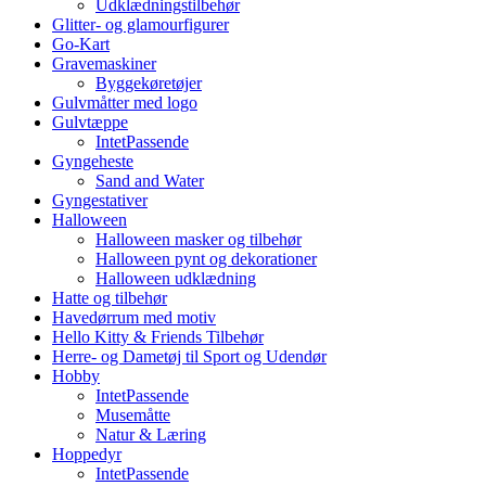
Udklædningstilbehør
Glitter- og glamourfigurer
Go-Kart
Gravemaskiner
Byggekøretøjer
Gulvmåtter med logo
Gulvtæppe
IntetPassende
Gyngeheste
Sand and Water
Gyngestativer
Halloween
Halloween masker og tilbehør
Halloween pynt og dekorationer
Halloween udklædning
Hatte og tilbehør
Havedørrum med motiv
Hello Kitty & Friends Tilbehør
Herre- og Dametøj til Sport og Udendør
Hobby
IntetPassende
Musemåtte
Natur & Læring
Hoppedyr
IntetPassende