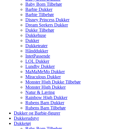
Baby Born Tilbehør
Barbie Dukker
Barbie Tilbebør
Disney Princess Dukker
Dream Seekers Dukker
Dukke Tilbehør
Dukkehuse
Dukker
Dukketeater
Hånddukker
IntetPassende
LOL Dukker
Lundby Dukker
MaMaMeMo Dukker
Miraculous Dukker
Monster High Dukke Tilbebør
Monster High Dukker
Natur & Læring
Rainbow High Dukker
Rubens Barn Dukker
Rubens Barn Tilbehør
Dukker og Barbie-figurer
Dukkerudstyr
Dukketøj
Baby Born Tilbehør