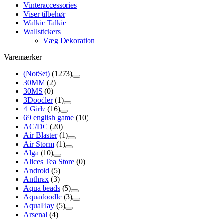
Vinteraccessories
Viser tilbehør
Walkie Talkie
Wallstickers
Væg Dekoration
Varemærker
(NotSet)
(1273)
30MM
(2)
30MS
(0)
3Doodler
(1)
4-Girlz
(16)
69 english game
(10)
AC/DC
(20)
Air Blaster
(1)
Air Storm
(1)
Alga
(10)
Alices Tea Store
(0)
Android
(5)
Anthrax
(3)
Aqua beads
(5)
Aquadoodle
(3)
AquaPlay
(5)
Arsenal
(4)