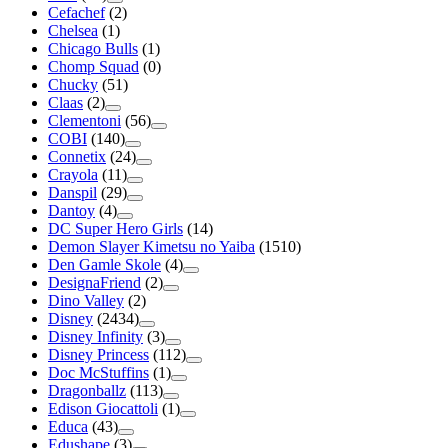
Cefachef
(2)
Chelsea
(1)
Chicago Bulls
(1)
Chomp Squad
(0)
Chucky
(51)
Claas
(2)
Clementoni
(56)
COBI
(140)
Connetix
(24)
Crayola
(11)
Danspil
(29)
Dantoy
(4)
DC Super Hero Girls
(14)
Demon Slayer Kimetsu no Yaiba
(1510)
Den Gamle Skole
(4)
DesignaFriend
(2)
Dino Valley
(2)
Disney
(2434)
Disney Infinity
(3)
Disney Princess
(112)
Doc McStuffins
(1)
Dragonballz
(113)
Edison Giocattoli
(1)
Educa
(43)
Edushape
(3)