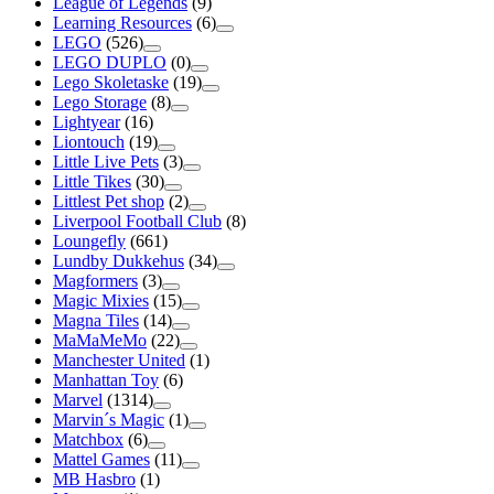
League of Legends
(9)
Learning Resources
(6)
LEGO
(526)
LEGO DUPLO
(0)
Lego Skoletaske
(19)
Lego Storage
(8)
Lightyear
(16)
Liontouch
(19)
Little Live Pets
(3)
Little Tikes
(30)
Littlest Pet shop
(2)
Liverpool Football Club
(8)
Loungefly
(661)
Lundby Dukkehus
(34)
Magformers
(3)
Magic Mixies
(15)
Magna Tiles
(14)
MaMaMeMo
(22)
Manchester United
(1)
Manhattan Toy
(6)
Marvel
(1314)
Marvin´s Magic
(1)
Matchbox
(6)
Mattel Games
(11)
MB Hasbro
(1)