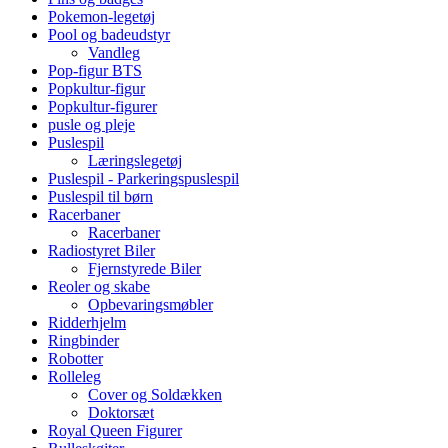
Pokemon-legetøj
Pool og badeudstyr
Vandleg
Pop-figur BTS
Popkultur-figur
Popkultur-figurer
pusle og pleje
Puslespil
Læringslegetøj
Puslespil - Parkeringspuslespil
Puslespil til børn
Racerbaner
Racerbaner
Radiostyret Biler
Fjernstyrede Biler
Reoler og skabe
Opbevaringsmøbler
Ridderhjelm
Ringbinder
Robotter
Rolleleg
Cover og Soldækken
Doktorsæt
Royal Queen Figurer