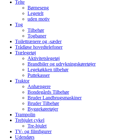
Telte
Børneseng
Legetelt
uden motiv
Tog
Tilbehør
Togbaner
Toilettrænere og -sæder
Trådløse hovedtelefoner
Trælegetøj
Aktivitetslegetøj
Brandbiler og udrykningskøretøjer
Legekøkken tilbehør
Puttekasser
Traktor
Anhængere
Bondegårds Tilbehør
Bruder Landbrugsmaskiner
Bruder Tilbehør
Byggekøretøjer
Trampolin
Trehjulet cykel
Tre-hjulet
TV- og filmfigurer
Udendørs