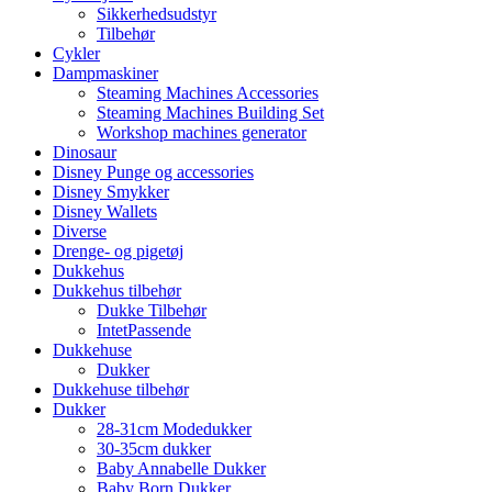
Sikkerhedsudstyr
Tilbehør
Cykler
Dampmaskiner
Steaming Machines Accessories
Steaming Machines Building Set
Workshop machines generator
Dinosaur
Disney Punge og accessories
Disney Smykker
Disney Wallets
Diverse
Drenge- og pigetøj
Dukkehus
Dukkehus tilbehør
Dukke Tilbehør
IntetPassende
Dukkehuse
Dukker
Dukkehuse tilbehør
Dukker
28-31cm Modedukker
30-35cm dukker
Baby Annabelle Dukker
Baby Born Dukker