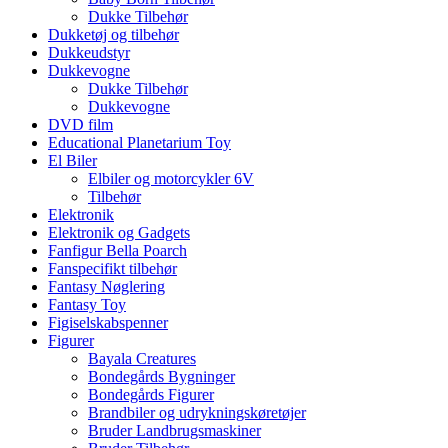
Dukke Tilbehør
Dukketøj og tilbehør
Dukkeudstyr
Dukkevogne
Dukke Tilbehør
Dukkevogne
DVD film
Educational Planetarium Toy
El Biler
Elbiler og motorcykler 6V
Tilbehør
Elektronik
Elektronik og Gadgets
Fanfigur Bella Poarch
Fanspecifikt tilbehør
Fantasy Nøglering
Fantasy Toy
Figiselskabspenner
Figurer
Bayala Creatures
Bondegårds Bygninger
Bondegårds Figurer
Brandbiler og udrykningskøretøjer
Bruder Landbrugsmaskiner