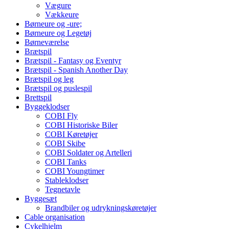
Vægure
Vækkeure
Børneure og -ure;
Børneure og Legetøj
Børneværelse
Brætspil
Brætspil - Fantasy og Eventyr
Brætspil - Spanish Another Day
Brætspil og leg
Brætspil og puslespil
Brettspil
Byggeklodser
COBI Fly
COBI Historiske Biler
COBI Køretøjer
COBI Skibe
COBI Soldater og Artelleri
COBI Tanks
COBI Youngtimer
Stableklodser
Tegnetavle
Byggesæt
Brandbiler og udrykningskøretøjer
Cable organisation
Cykelhjelm