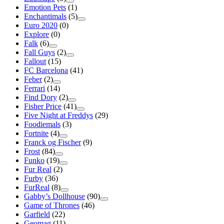
Emotion Pets
(1)
Enchantimals
(5)
Euro 2020
(0)
Explore
(0)
Falk
(6)
Fall Guys
(2)
Fallout
(15)
FC Barcelona
(41)
Feber
(2)
Ferrari
(14)
Find Dory
(2)
Fisher Price
(41)
Five Night at Freddys
(29)
Foodiemals
(3)
Fortnite
(4)
Franck og Fischer
(9)
Frost
(84)
Funko
(19)
Fur Real
(2)
Furby
(36)
FurReal
(8)
Gabby’s Dollhouse
(90)
Game of Thrones
(46)
Garfield
(22)
Geomag
(11)