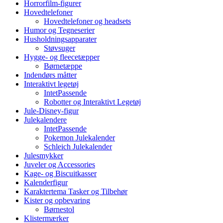
Horrorfilm-figurer
Hovedtelefoner
Hovedtelefoner og headsets
Humor og Tegneserier
Husholdningsapparater
Støvsuger
Hygge- og fleecetæpper
Børnetæppe
Indendørs måtter
Interaktivt legetøj
IntetPassende
Robotter og Interaktivt Legetøj
Jule-Disney-figur
Julekalendere
IntetPassende
Pokemon Julekalender
Schleich Julekalender
Julesmykker
Juveler og Accessories
Kage- og Biscuitkasser
Kalenderfigur
Karaktertema Tasker og Tilbehør
Kister og opbevaring
Børnestol
Klistermærker