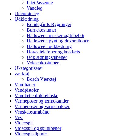
IntetPassende
Vandleg
Udendørsleg
Udklædning
Bondegårds Bygninger
Børnekostumer
Halloween masker og tilbehør
Halloween pynt og dekorationer
Halloween udklædning
Hovedtelefoner og headsets
Udklædningstilbehør
Voksenkostumer
Ukategoriseret
værktøj
Bosch Værktøj
Vandbaner
Vandpistoler
Vandtætte drikkeflaske
Varmeposer og termokander
Varmeposer og varmebakker
Venskabsarmbånd
Vest
Videospil
Videospil og spiltilbehør
Videospil-figurer