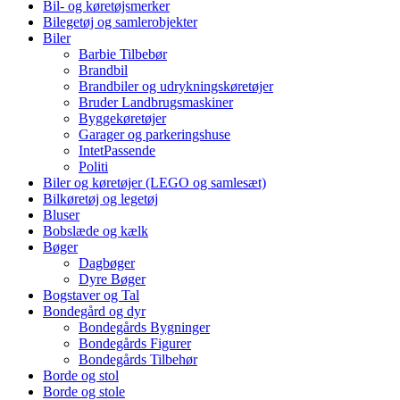
Bil- og køretøjsmerker
Bilegetøj og samlerobjekter
Biler
Barbie Tilbebør
Brandbil
Brandbiler og udrykningskøretøjer
Bruder Landbrugsmaskiner
Byggekøretøjer
Garager og parkeringshuse
IntetPassende
Politi
Biler og køretøjer (LEGO og samlesæt)
Bilkøretøj og legetøj
Bluser
Bobslæde og kælk
Bøger
Dagbøger
Dyre Bøger
Bogstaver og Tal
Bondegård og dyr
Bondegårds Bygninger
Bondegårds Figurer
Bondegårds Tilbehør
Borde og stol
Borde og stole