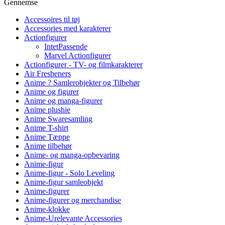
Gennemse
Accessoires til tøj
Accessories med karakterer
Actionfigurer
IntetPassende
Marvel Actionfigurer
Actionfigurer - TV- og filmkarakterer
Air Fresheners
Anime ? Samlerobjekter og Tilbehør
Anime og figurer
Anime og manga-figurer
Anime plushie
Anime Swaresamling
Anime T-shirt
Anime Tæppe
Anime tilbehør
Anime- og manga-opbevaring
Anime-figur
Anime-figur - Solo Leveling
Anime-figur samleobjekt
Anime-figurer
Anime-figurer og merchandise
Anime-klokke
Anime-Urelevante Accessories