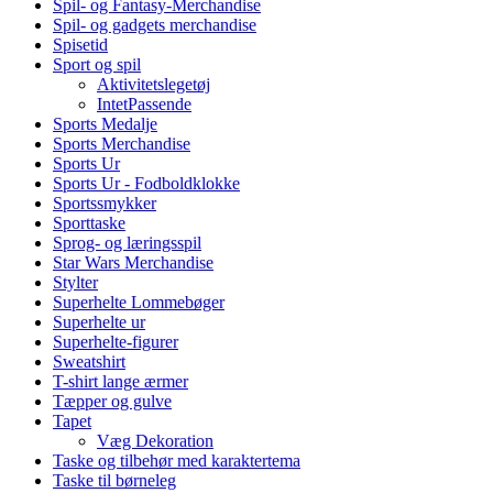
Spil- og Fantasy-Merchandise
Spil- og gadgets merchandise
Spisetid
Sport og spil
Aktivitetslegetøj
IntetPassende
Sports Medalje
Sports Merchandise
Sports Ur
Sports Ur - Fodboldklokke
Sportssmykker
Sporttaske
Sprog- og læringsspil
Star Wars Merchandise
Stylter
Superhelte Lommebøger
Superhelte ur
Superhelte-figurer
Sweatshirt
T-shirt lange ærmer
Tæpper og gulve
Tapet
Væg Dekoration
Taske og tilbehør med karaktertema
Taske til børneleg