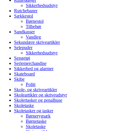
Rulleskøjter
Sikkerhedsudstyr
Rutchebaner
Sækkestol
Børnestol
Tilbehør
Sandkasser
Vandleg
Sekundære skriveartikler
Selepuder
Sikkerhedsudstyr
Sengetøj
Seriemerchandise
Sikkerhed og alarmer
Skateboard
Skibe
Politi
Skole- og skriveartikler
Skoleartikler og skriveudstyr
Skolertasker og penalhuse
Skoletaske
Skoletasker og tasker
Børnerygsæk
Børnetaske
Skoletaske