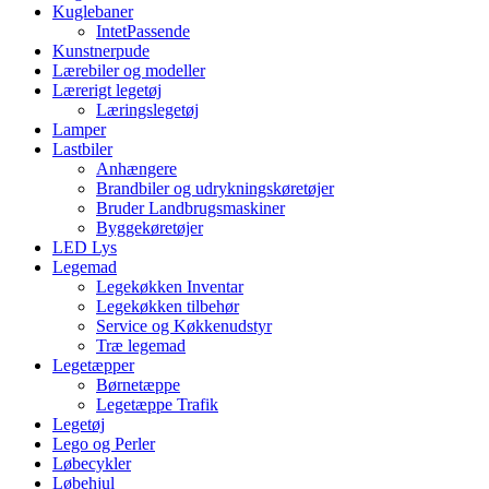
Kuglebaner
IntetPassende
Kunstnerpude
Lærebiler og modeller
Lærerigt legetøj
Læringslegetøj
Lamper
Lastbiler
Anhængere
Brandbiler og udrykningskøretøjer
Bruder Landbrugsmaskiner
Byggekøretøjer
LED Lys
Legemad
Legekøkken Inventar
Legekøkken tilbehør
Service og Køkkenudstyr
Træ legemad
Legetæpper
Børnetæppe
Legetæppe Trafik
Legetøj
Lego og Perler
Løbecykler
Løbehjul