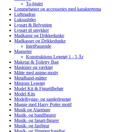
To-hjulet
Lommebøger og accessories med karaktertema
Luftmadras
Luksusbiler
Lyssæt & Belysning
Lyssæt til smykker
Madkasse og Drikkedunke
Madkasser og Drikkedunke
IntetPassende
Magneter
Konstruktions Legetøj 1 - 5 År
Makeup & Toiletry Bag
Maskiner og værktøj
Måtte med anime-motiv
Metalband-måtter
Minions Legetøj
Model Kit & Figurtilbehør
Model Kits
Modelbygge- og samlerlegetøj
Mugge med Harry Potter motif
Musik og Alarmure
Musik- og bandfigurer
Musik- og fanart-figurer
Musik- og fanfigur
Musik- og filmmerchandise