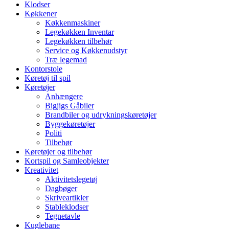
Klodser
Køkkener
Køkkenmaskiner
Legekøkken Inventar
Legekøkken tilbehør
Service og Køkkenudstyr
Træ legemad
Kontorstole
Køretøj til spil
Køretøjer
Anhængere
Bigjigs Gåbiler
Brandbiler og udrykningskøretøjer
Byggekøretøjer
Politi
Tilbehør
Køretøjer og tilbehør
Kortspil og Samleobjekter
Kreativitet
Aktivitetslegetøj
Dagbøger
Skriveartikler
Stableklodser
Tegnetavle
Kuglebane