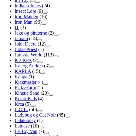
Im Toy
(3)
Indiana Jones
(24)
Insect Lore
(9)
Iron Maiden
(16)
Iron Man
(96)
IT
(3)
Jake og piraterne
(2)
Jamara
(14)
John Deere
(12)
Judas Priest
(1)
Jurassic World
(113)
K s Kids
(2)
Kaj og Andrea
(3)
KAPLA
(15)
Kappa
(1)
Kickmaster
(4)
KidzzFarm
(1)
Kinetic Sand
(20)
Kocot Kids
(4)
Krea
(5)
L.O.L.
(50)
Ladybug og Cat Noir
(45)
Lalaloopsy
(1)
Lamaze
(10)
Le Toy Van
(7)