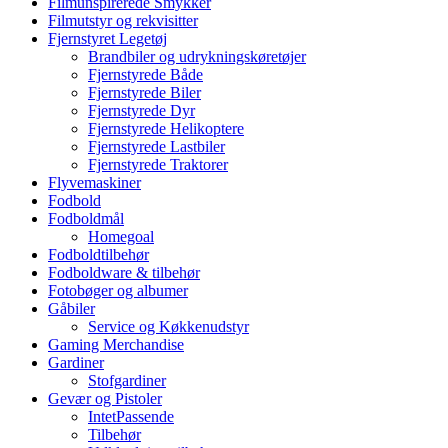
Filmunspirerede Smykker
Filmutstyr og rekvisitter
Fjernstyret Legetøj
Brandbiler og udrykningskøretøjer
Fjernstyrede Både
Fjernstyrede Biler
Fjernstyrede Dyr
Fjernstyrede Helikoptere
Fjernstyrede Lastbiler
Fjernstyrede Traktorer
Flyvemaskiner
Fodbold
Fodboldmål
Homegoal
Fodboldtilbehør
Fodboldware & tilbehør
Fotobøger og albumer
Gåbiler
Service og Køkkenudstyr
Gaming Merchandise
Gardiner
Stofgardiner
Gevær og Pistoler
IntetPassende
Tilbehør