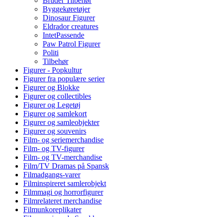
Bruder Tilbehør
Byggekøretøjer
Dinosaur Figurer
Eldrador creatures
IntetPassende
Paw Patrol Figurer
Politi
Tilbehør
Figurer - Popkultur
Figurer fra populære serier
Figurer og Blokke
Figurer og collectibles
Figurer og Legetøj
Figurer og samlekort
Figurer og samleobjekter
Figurer og souvenirs
Film- og seriemerchandise
Film- og TV-figurer
Film- og TV-merchandise
Film/TV Dramas på Spansk
Filmadgangs-varer
Filminspireret samlerobjekt
Filmmagi og horrorfigurer
Filmrelateret merchandise
Filmunkoreplikater