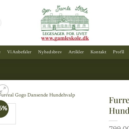
e
Vi Anbefaler
Nyhedsbrev
Artikler
Kontakt
Profil
Furr
Hund
6%
Add to
wishlist