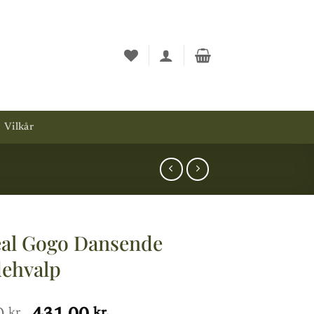
Vilkår
eal Gogo Dansende
ehvalp
kr.
kr.