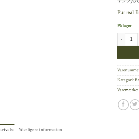
799,0
Furreal 
På lager
Furreal G
Varenummer
Kategori:
B
Varemærke
krivelse
Yderligere information