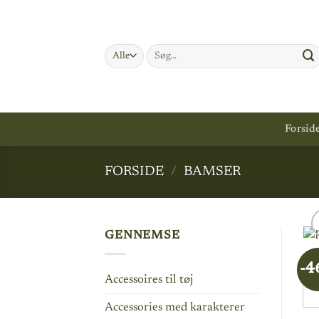
Fortsæt
til
indhold
Søg
efter:
Forsid
FORSIDE
/
BAMSER
GENNEMSE
-4
Accessoires til tøj
Accessories med karakterer