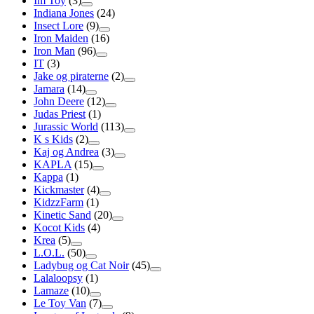
Im Toy
(3)
Indiana Jones
(24)
Insect Lore
(9)
Iron Maiden
(16)
Iron Man
(96)
IT
(3)
Jake og piraterne
(2)
Jamara
(14)
John Deere
(12)
Judas Priest
(1)
Jurassic World
(113)
K s Kids
(2)
Kaj og Andrea
(3)
KAPLA
(15)
Kappa
(1)
Kickmaster
(4)
KidzzFarm
(1)
Kinetic Sand
(20)
Kocot Kids
(4)
Krea
(5)
L.O.L.
(50)
Ladybug og Cat Noir
(45)
Lalaloopsy
(1)
Lamaze
(10)
Le Toy Van
(7)