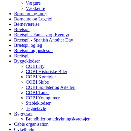
Vægure
Vækkeure
Børneure og -ure;
Børneure og Legetøj
Børneværelse
Brætspil
Brætspil - Fantasy og Eventyr
Brætspil - Spanish Another Day
Brætspil og leg
Brætspil og puslespil
Brettspil
Byggeklodser
COBI Fly
COBI Historiske Biler
COBI Køretøjer
COBI Skibe
COBI Soldater og Artelleri
COBI Tanks
COBI Youngtimer
Stableklodser
Tegnetavle
Byggesæt
Brandbiler og udrykningskøretøjer
Cable organisation
Cykelhjelm