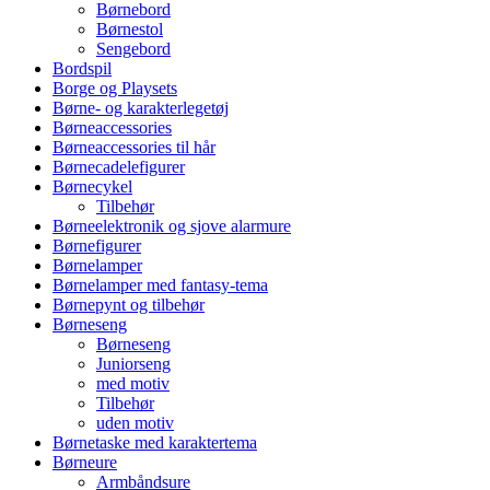
Børnebord
Børnestol
Sengebord
Bordspil
Borge og Playsets
Børne- og karakterlegetøj
Børneaccessories
Børneaccessories til hår
Børnecadelefigurer
Børnecykel
Tilbehør
Børneelektronik og sjove alarmure
Børnefigurer
Børnelamper
Børnelamper med fantasy-tema
Børnepynt og tilbehør
Børneseng
Børneseng
Juniorseng
med motiv
Tilbehør
uden motiv
Børnetaske med karaktertema
Børneure
Armbåndsure