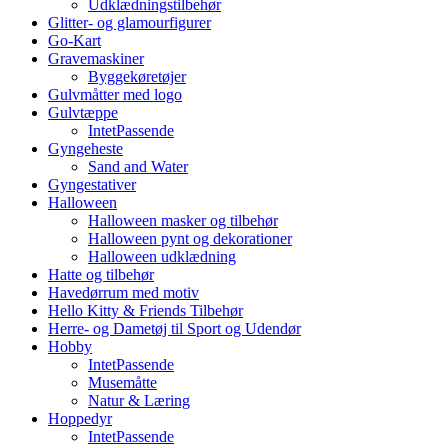
Udklædningstilbehør
Glitter- og glamourfigurer
Go-Kart
Gravemaskiner
Byggekøretøjer
Gulvmåtter med logo
Gulvtæppe
IntetPassende
Gyngeheste
Sand and Water
Gyngestativer
Halloween
Halloween masker og tilbehør
Halloween pynt og dekorationer
Halloween udklædning
Hatte og tilbehør
Havedørrum med motiv
Hello Kitty & Friends Tilbehør
Herre- og Dametøj til Sport og Udendør
Hobby
IntetPassende
Musemåtte
Natur & Læring
Hoppedyr
IntetPassende