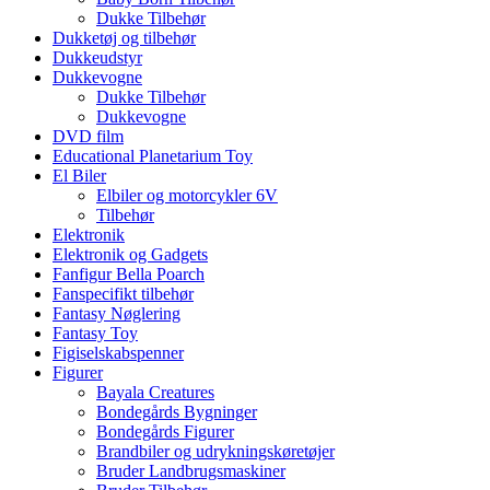
Dukke Tilbehør
Dukketøj og tilbehør
Dukkeudstyr
Dukkevogne
Dukke Tilbehør
Dukkevogne
DVD film
Educational Planetarium Toy
El Biler
Elbiler og motorcykler 6V
Tilbehør
Elektronik
Elektronik og Gadgets
Fanfigur Bella Poarch
Fanspecifikt tilbehør
Fantasy Nøglering
Fantasy Toy
Figiselskabspenner
Figurer
Bayala Creatures
Bondegårds Bygninger
Bondegårds Figurer
Brandbiler og udrykningskøretøjer
Bruder Landbrugsmaskiner