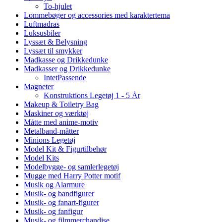
To-hjulet
Lommebøger og accessories med karaktertema
Luftmadras
Luksusbiler
Lyssæt & Belysning
Lyssæt til smykker
Madkasse og Drikkedunke
Madkasser og Drikkedunke
IntetPassende
Magneter
Konstruktions Legetøj 1 - 5 År
Makeup & Toiletry Bag
Maskiner og værktøj
Måtte med anime-motiv
Metalband-måtter
Minions Legetøj
Model Kit & Figurtilbehør
Model Kits
Modelbygge- og samlerlegetøj
Mugge med Harry Potter motif
Musik og Alarmure
Musik- og bandfigurer
Musik- og fanart-figurer
Musik- og fanfigur
Musik- og filmmerchandise