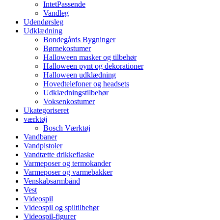
IntetPassende
Vandleg
Udendørsleg
Udklædning
Bondegårds Bygninger
Børnekostumer
Halloween masker og tilbehør
Halloween pynt og dekorationer
Halloween udklædning
Hovedtelefoner og headsets
Udklædningstilbehør
Voksenkostumer
Ukategoriseret
værktøj
Bosch Værktøj
Vandbaner
Vandpistoler
Vandtætte drikkeflaske
Varmeposer og termokander
Varmeposer og varmebakker
Venskabsarmbånd
Vest
Videospil
Videospil og spiltilbehør
Videospil-figurer