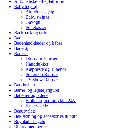
Automatiske løfteplatforme
Baby legetøj
Aktivitetslegetøj
Baby swings
Gåvogn
Puttekasser
Backpack og taske
Bad
Badehåndklæder og kåber
Badetøj
Bamser
Dinosaur Bamser
Hånddukker
Kæpheste og Tilbehør
Pokemon Bamser
TV-show Bamser
Bandmåtter
Barne- og legetøjsfigurer
Batterier og ladere
Elbiler og motorcykler 24V
Reservedele
Beauty Sets
Beklædning og accessories til børn
Beyblade Legetøj
Bijoux med perler