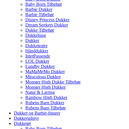
Baby Born Tilbehør
Barbie Dukker
Barbie Tilbebør
Disney Princess Dukker
Dream Seekers Dukker
Dukke Tilbehør
Dukkehuse
Dukker
Dukketeater
Hånddukker
IntetPassende
LOL Dukker
Lundby Dukker
MaMaMeMo Dukker
Miraculous Dukker
Monster High Dukke Tilbebør
Monster High Dukker
Natur & Læring
Rainbow High Dukker
Rubens Barn Dukker
Rubens Barn Tilbehør
Dukker og Barbie-figurer
Dukkerudstyr
Dukketøj
Baby Born Tilbehør