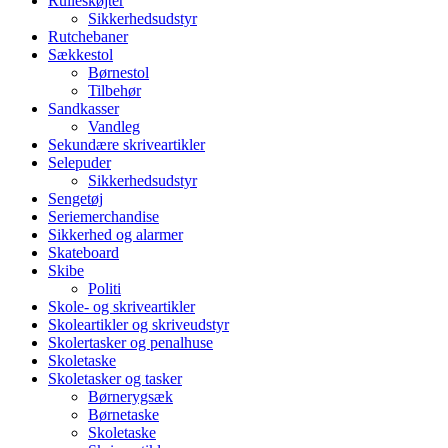
Rulleskøjter
Sikkerhedsudstyr
Rutchebaner
Sækkestol
Børnestol
Tilbehør
Sandkasser
Vandleg
Sekundære skriveartikler
Selepuder
Sikkerhedsudstyr
Sengetøj
Seriemerchandise
Sikkerhed og alarmer
Skateboard
Skibe
Politi
Skole- og skriveartikler
Skoleartikler og skriveudstyr
Skolertasker og penalhuse
Skoletaske
Skoletasker og tasker
Børnerygsæk
Børnetaske
Skoletaske