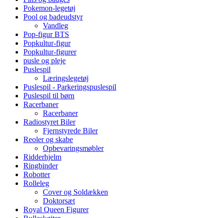
Pokemon-legetøj
Pool og badeudstyr
Vandleg
Pop-figur BTS
Popkultur-figur
Popkultur-figurer
pusle og pleje
Puslespil
Læringslegetøj
Puslespil - Parkeringspuslespil
Puslespil til børn
Racerbaner
Racerbaner
Radiostyret Biler
Fjernstyrede Biler
Reoler og skabe
Opbevaringsmøbler
Ridderhjelm
Ringbinder
Robotter
Rolleleg
Cover og Soldækken
Doktorsæt
Royal Queen Figurer