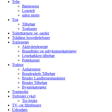
Telte
Børneseng
Legetelt
uden motiv
Tog
Tilbehør
Togbaner
Toilettrænere og -sæder
Trådløse hovedtelefoner
Trælegetøj
Aktivitetslegetøj
Brandbiler og udrykningskøretøjer
Legekøkken tilbehør
Puttekasser
Traktor
Anhængere
Bondegårds Tilbehør
Bruder Landbrugsmaskiner
Bruder Tilbehør
Byggekøretøjer
Trampolin
Trehjulet cykel
Tre-hjulet
TV- og filmfigurer
Udendørs