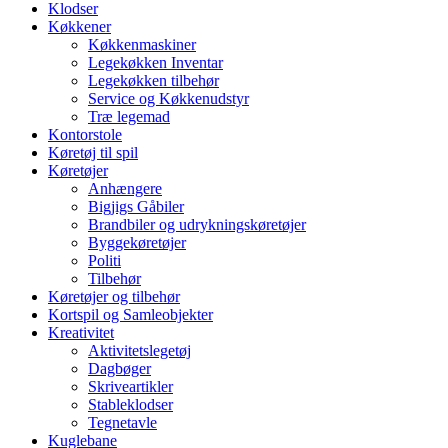
Klodser
Køkkener
Køkkenmaskiner
Legekøkken Inventar
Legekøkken tilbehør
Service og Køkkenudstyr
Træ legemad
Kontorstole
Køretøj til spil
Køretøjer
Anhængere
Bigjigs Gåbiler
Brandbiler og udrykningskøretøjer
Byggekøretøjer
Politi
Tilbehør
Køretøjer og tilbehør
Kortspil og Samleobjekter
Kreativitet
Aktivitetslegetøj
Dagbøger
Skriveartikler
Stableklodser
Tegnetavle
Kuglebane