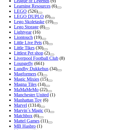
League of Legends
(9)
Learning Resources
(6)
LEGO
(526)
LEGO DUPLO
(0)
Lego Skoletaske
(19)
Lego Storage
(8)
Lightyear
(16)
Liontouch
(19)
Little Live Pets
(3)
Little Tikes
(30)
Littlest Pet shop
(2)
Liverpool Football Club
(8)
Loungefly
(661)
Lundby Dukkehus
(34)
Magformers
(3)
Magic Mixies
(15)
Magna Tiles
(14)
MaMaMeMo
(22)
Manchester United
(1)
Manhattan Toy
(6)
Marvel
(1314)
Marvin´s Magic
(1)
Matchbox
(6)
Mattel Games
(11)
MB Hasbro
(1)