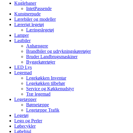
Kuglebaner
IntetPassende
Kunstnerpude
Lærebiler og modeller
Lærerigt legetøj
Læringslegetøj
Lamper
Lastbiler
Anhængere
Brandbiler og udrykningskøretøjer
Bruder Landbrugsmaskiner
Byggekøretøjer
LED Lys
Legemad
Legekøkken Inventar
Legekøkken tilbehør
Service og Køkkenudstyr
Træ legemad
Legetæpper
Børnetæppe
Legetæppe Trafik
Legetøj
Lego og Perler
Løbecykler
Løbehjul