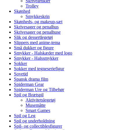
Skriveartikler
Trolley
Skønhed
Smykkeskrin
Skønheds- og makeup-sæt
Skrivesager og penalhus
Skrivesager og penalhuse
Slik og dessertlegetøj
Slippers med anime-tema
Små dukker og figure
Smykker - Halskæder med logo
Smykker - Halssmykker
Sokker
Sokker med tegneseriefigur
Sovetid
Spansk drama film
Spiderman Gear
Spiderman Ure og Tilbehør
Spil og Brætspil
Aktivitetslegetøj
Musemåtte
Smart Games
Spil og Leg
Spil og underholdning
Spil- og collectiblesfigurer