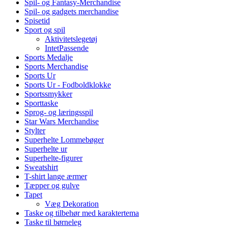
Spil- og Fantasy-Merchandise
Spil- og gadgets merchandise
Spisetid
Sport og spil
Aktivitetslegetøj
IntetPassende
Sports Medalje
Sports Merchandise
Sports Ur
Sports Ur - Fodboldklokke
Sportssmykker
Sporttaske
Sprog- og læringsspil
Star Wars Merchandise
Stylter
Superhelte Lommebøger
Superhelte ur
Superhelte-figurer
Sweatshirt
T-shirt lange ærmer
Tæpper og gulve
Tapet
Væg Dekoration
Taske og tilbehør med karaktertema
Taske til børneleg