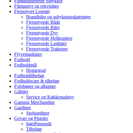
Filmunspirerede Smykker
Filmutstyr og rekvisitter
Fjernstyret Legetøj
Brandbiler og udrykningskøretøjer
Fjernstyrede Både
Fjernstyrede Biler
Fjernstyrede Dyr
Fjernstyrede Helikoptere
Fjernstyrede Lastbiler
Fjernstyrede Traktorer
Flyvemaskiner
Fodbold
Fodboldmål
Homegoal
Fodboldtilbehør
Fodboldware & tilbehør
Fotobøger og albumer
Gåbiler
Service og Køkkenudstyr
Gaming Merchandise
Gardiner
Stofgardiner
Gevær og Pistoler
IntetPassende
Tilbehør