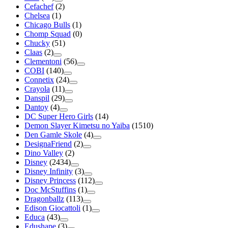
Cefachef
(2)
Chelsea
(1)
Chicago Bulls
(1)
Chomp Squad
(0)
Chucky
(51)
Claas
(2)
Clementoni
(56)
COBI
(140)
Connetix
(24)
Crayola
(11)
Danspil
(29)
Dantoy
(4)
DC Super Hero Girls
(14)
Demon Slayer Kimetsu no Yaiba
(1510)
Den Gamle Skole
(4)
DesignaFriend
(2)
Dino Valley
(2)
Disney
(2434)
Disney Infinity
(3)
Disney Princess
(112)
Doc McStuffins
(1)
Dragonballz
(113)
Edison Giocattoli
(1)
Educa
(43)
Edushape
(3)