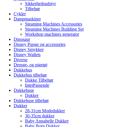
Sikkerhedsudstyr
Tilbehør
Cykler
Dampmaskiner
Steaming Machines Accessories
Steaming Machines Building Set
Workshop machines generator
Dinosaur
Disney Punge og accessories
Disney Smykker
Disney Wallets
Diverse
Drenge- og pigetøj
Dukkehus
Dukkehus tilbehør
Dukke Tilbehør
IntetPassende
Dukkehuse
Dukker
Dukkehuse tilbehør
Dukker
28-31cm Modedukker
30-35cm dukker
Baby Annabelle Dukker
Baby Born Dukker