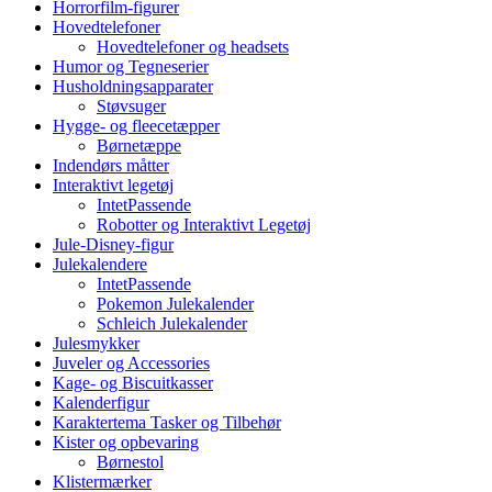
Horrorfilm-figurer
Hovedtelefoner
Hovedtelefoner og headsets
Humor og Tegneserier
Husholdningsapparater
Støvsuger
Hygge- og fleecetæpper
Børnetæppe
Indendørs måtter
Interaktivt legetøj
IntetPassende
Robotter og Interaktivt Legetøj
Jule-Disney-figur
Julekalendere
IntetPassende
Pokemon Julekalender
Schleich Julekalender
Julesmykker
Juveler og Accessories
Kage- og Biscuitkasser
Kalenderfigur
Karaktertema Tasker og Tilbehør
Kister og opbevaring
Børnestol
Klistermærker