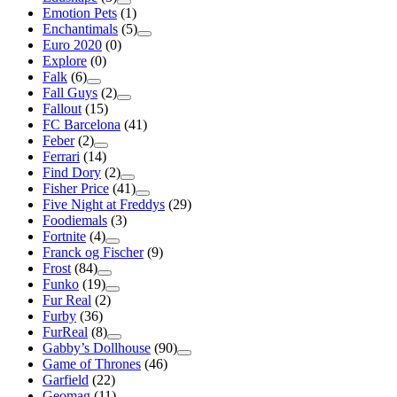
Emotion Pets
(1)
Enchantimals
(5)
Euro 2020
(0)
Explore
(0)
Falk
(6)
Fall Guys
(2)
Fallout
(15)
FC Barcelona
(41)
Feber
(2)
Ferrari
(14)
Find Dory
(2)
Fisher Price
(41)
Five Night at Freddys
(29)
Foodiemals
(3)
Fortnite
(4)
Franck og Fischer
(9)
Frost
(84)
Funko
(19)
Fur Real
(2)
Furby
(36)
FurReal
(8)
Gabby’s Dollhouse
(90)
Game of Thrones
(46)
Garfield
(22)
Geomag
(11)