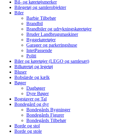
Bil- og køretøjsmerker
Bilegetøj og samlerobjekter
Biler
Barbie Tilbebør
Brandbil
Brandbiler og udrykningskøretøjer
Bruder Landbrugsmaskiner
Byggekøretøjer
Garager og parkeringshuse
IntetPassende
Politi
Biler og køretøjer (LEGO og samlesæt)
Bilkøretøj og legetøj
Bluser
Bobslæde og kælk
Bøger
Dagbøger
Dyre Bøger
Bogstaver og Tal
Bondegård og dyr
Bondegårds Bygninger
Bondegårds Figurer
Bondegårds Tilbehør
Borde og stol
Borde og stole