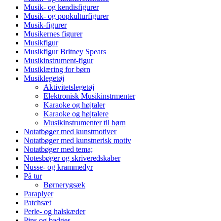
Musik- og kendisfigurer
Musik- og popkulturfigurer
Musik-figurer
Musikernes figurer
Musikfigur
Musikfigur Britney Spears
Musikinstrument-figur
Musiklæring for børn
Musiklegetøj
Aktivitetslegetøj
Elektronisk Musikinstrmenter
Karaoke og højtaler
Karaoke og højtalere
Musikinstrumenter til børn
Notatbøger med kunstmotiver
Notatbøger med kunstnerisk motiv
Notatbøger med tema;
Notesbøger og skriveredskaber
Nusse- og krammedyr
På tur
Børnerygsæk
Paraplyer
Patchsæt
Perle- og halskæder
Pins og badges