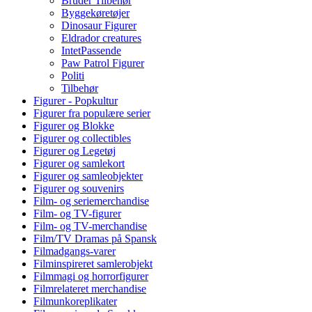
Bruder Tilbehør
Byggekøretøjer
Dinosaur Figurer
Eldrador creatures
IntetPassende
Paw Patrol Figurer
Politi
Tilbehør
Figurer - Popkultur
Figurer fra populære serier
Figurer og Blokke
Figurer og collectibles
Figurer og Legetøj
Figurer og samlekort
Figurer og samleobjekter
Figurer og souvenirs
Film- og seriemerchandise
Film- og TV-figurer
Film- og TV-merchandise
Film/TV Dramas på Spansk
Filmadgangs-varer
Filminspireret samlerobjekt
Filmmagi og horrorfigurer
Filmrelateret merchandise
Filmunkoreplikater