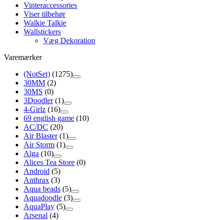
Vinteraccessories
Viser tilbehør
Walkie Talkie
Wallstickers
Væg Dekoration
Varemærker
(NotSet)
(1275)
30MM
(2)
30MS
(0)
3Doodler
(1)
4-Girlz
(16)
69 english game
(10)
AC/DC
(20)
Air Blaster
(1)
Air Storm
(1)
Alga
(10)
Alices Tea Store
(0)
Android
(5)
Anthrax
(3)
Aqua beads
(5)
Aquadoodle
(3)
AquaPlay
(5)
Arsenal
(4)