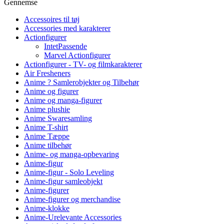
Gennemse
Accessoires til tøj
Accessories med karakterer
Actionfigurer
IntetPassende
Marvel Actionfigurer
Actionfigurer - TV- og filmkarakterer
Air Fresheners
Anime ? Samlerobjekter og Tilbehør
Anime og figurer
Anime og manga-figurer
Anime plushie
Anime Swaresamling
Anime T-shirt
Anime Tæppe
Anime tilbehør
Anime- og manga-opbevaring
Anime-figur
Anime-figur - Solo Leveling
Anime-figur samleobjekt
Anime-figurer
Anime-figurer og merchandise
Anime-klokke
Anime-Urelevante Accessories