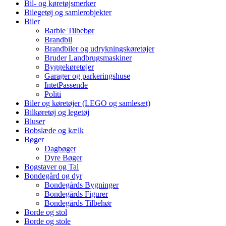
Bil- og køretøjsmerker
Bilegetøj og samlerobjekter
Biler
Barbie Tilbebør
Brandbil
Brandbiler og udrykningskøretøjer
Bruder Landbrugsmaskiner
Byggekøretøjer
Garager og parkeringshuse
IntetPassende
Politi
Biler og køretøjer (LEGO og samlesæt)
Bilkøretøj og legetøj
Bluser
Bobslæde og kælk
Bøger
Dagbøger
Dyre Bøger
Bogstaver og Tal
Bondegård og dyr
Bondegårds Bygninger
Bondegårds Figurer
Bondegårds Tilbehør
Borde og stol
Borde og stole