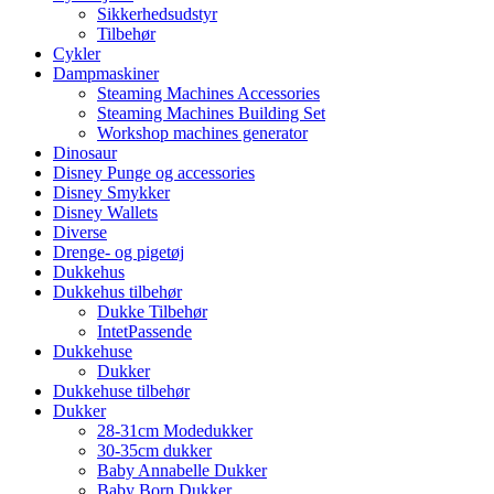
Sikkerhedsudstyr
Tilbehør
Cykler
Dampmaskiner
Steaming Machines Accessories
Steaming Machines Building Set
Workshop machines generator
Dinosaur
Disney Punge og accessories
Disney Smykker
Disney Wallets
Diverse
Drenge- og pigetøj
Dukkehus
Dukkehus tilbehør
Dukke Tilbehør
IntetPassende
Dukkehuse
Dukker
Dukkehuse tilbehør
Dukker
28-31cm Modedukker
30-35cm dukker
Baby Annabelle Dukker
Baby Born Dukker