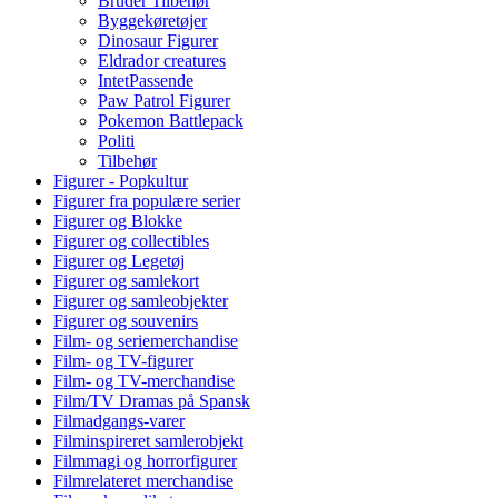
Bruder Tilbehør
Byggekøretøjer
Dinosaur Figurer
Eldrador creatures
IntetPassende
Paw Patrol Figurer
Pokemon Battlepack
Politi
Tilbehør
Figurer - Popkultur
Figurer fra populære serier
Figurer og Blokke
Figurer og collectibles
Figurer og Legetøj
Figurer og samlekort
Figurer og samleobjekter
Figurer og souvenirs
Film- og seriemerchandise
Film- og TV-figurer
Film- og TV-merchandise
Film/TV Dramas på Spansk
Filmadgangs-varer
Filminspireret samlerobjekt
Filmmagi og horrorfigurer
Filmrelateret merchandise