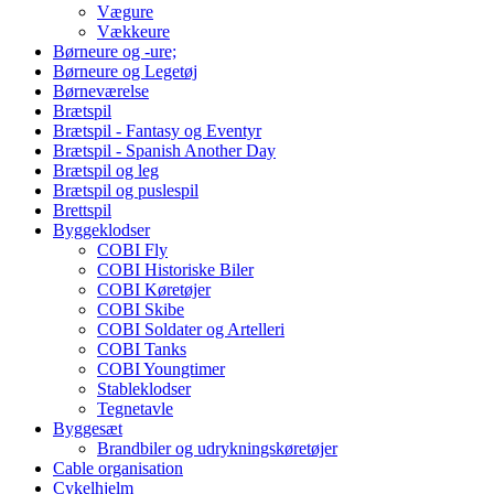
Vægure
Vækkeure
Børneure og -ure;
Børneure og Legetøj
Børneværelse
Brætspil
Brætspil - Fantasy og Eventyr
Brætspil - Spanish Another Day
Brætspil og leg
Brætspil og puslespil
Brettspil
Byggeklodser
COBI Fly
COBI Historiske Biler
COBI Køretøjer
COBI Skibe
COBI Soldater og Artelleri
COBI Tanks
COBI Youngtimer
Stableklodser
Tegnetavle
Byggesæt
Brandbiler og udrykningskøretøjer
Cable organisation
Cykelhjelm