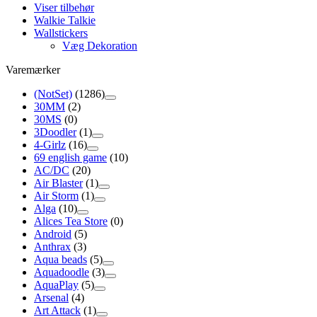
Viser tilbehør
Walkie Talkie
Wallstickers
Væg Dekoration
Varemærker
(NotSet)
(1286)
30MM
(2)
30MS
(0)
3Doodler
(1)
4-Girlz
(16)
69 english game
(10)
AC/DC
(20)
Air Blaster
(1)
Air Storm
(1)
Alga
(10)
Alices Tea Store
(0)
Android
(5)
Anthrax
(3)
Aqua beads
(5)
Aquadoodle
(3)
AquaPlay
(5)
Arsenal
(4)
Art Attack
(1)