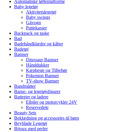
Automatiske løfteplatforme
Baby legetøj
Aktivitetslegetøj
Baby swings
Gåvogn
Puttekasser
Backpack og taske
Bad
Badehåndklæder og kåber
Badetøj
Bamser
Dinosaur Bamser
Hånddukker
Kæpheste og Tilbehør
Pokemon Bamser
TV-show Bamser
Bandmåtter
Barne- og legetøjsfigurer
Batterier og ladere
Elbiler og motorcykler 24V
Reservedele
Beauty Sets
Beklædning og accessories til børn
Beyblade Legetøj
Bijoux med perler