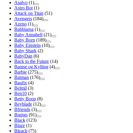
Asalvo
(1)
Astro Bot
(1)
Attack on Titan
(51)
Avengers
(184)
Azeno
(1)
Babblarna
(1)
Baby Annabell
(21)
Baby Born
(189)
Baby Einstein
(10)
Baby Shark
(2)
BabyDan
(6)
Back to the Future
(14)
Bamse og Kylling
(4)
Barbie
(275)
Batman
(176)
Baufix
(4)
Belmil
(3)
Ben10
(2)
Betty Boop
(8)
Beyblade
(12)
Bfriends
(3)
Bigjigs
(91)
Black
(123)
Blaze
(1)
Bleach
(75)