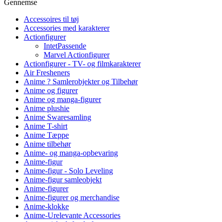
Gennemse
Accessoires til tøj
Accessories med karakterer
Actionfigurer
IntetPassende
Marvel Actionfigurer
Actionfigurer - TV- og filmkarakterer
Air Fresheners
Anime ? Samlerobjekter og Tilbehør
Anime og figurer
Anime og manga-figurer
Anime plushie
Anime Swaresamling
Anime T-shirt
Anime Tæppe
Anime tilbehør
Anime- og manga-opbevaring
Anime-figur
Anime-figur - Solo Leveling
Anime-figur samleobjekt
Anime-figurer
Anime-figurer og merchandise
Anime-klokke
Anime-Urelevante Accessories