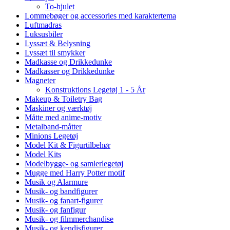
To-hjulet
Lommebøger og accessories med karaktertema
Luftmadras
Luksusbiler
Lyssæt & Belysning
Lyssæt til smykker
Madkasse og Drikkedunke
Madkasser og Drikkedunke
Magneter
Konstruktions Legetøj 1 - 5 År
Makeup & Toiletry Bag
Maskiner og værktøj
Måtte med anime-motiv
Metalband-måtter
Minions Legetøj
Model Kit & Figurtilbehør
Model Kits
Modelbygge- og samlerlegetøj
Mugge med Harry Potter motif
Musik og Alarmure
Musik- og bandfigurer
Musik- og fanart-figurer
Musik- og fanfigur
Musik- og filmmerchandise
Musik- og kendisfigurer