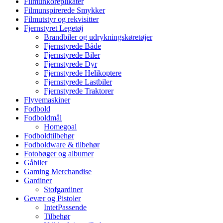
Filmunkoreplikater
Filmunspirerede Smykker
Filmutstyr og rekvisitter
Fjernstyret Legetøj
Brandbiler og udrykningskøretøjer
Fjernstyrede Både
Fjernstyrede Biler
Fjernstyrede Dyr
Fjernstyrede Helikoptere
Fjernstyrede Lastbiler
Fjernstyrede Traktorer
Flyvemaskiner
Fodbold
Fodboldmål
Homegoal
Fodboldtilbehør
Fodboldware & tilbehør
Fotobøger og albumer
Gåbiler
Gaming Merchandise
Gardiner
Stofgardiner
Gevær og Pistoler
IntetPassende
Tilbehør