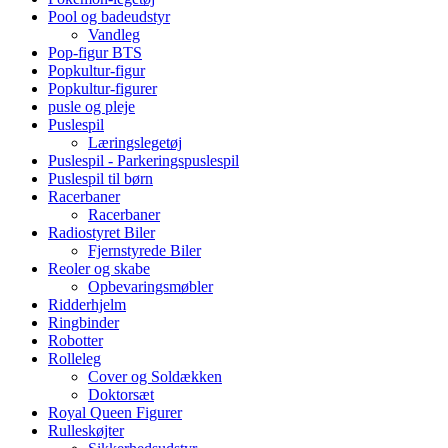
Pool og badeudstyr
Vandleg
Pop-figur BTS
Popkultur-figur
Popkultur-figurer
pusle og pleje
Puslespil
Læringslegetøj
Puslespil - Parkeringspuslespil
Puslespil til børn
Racerbaner
Racerbaner
Radiostyret Biler
Fjernstyrede Biler
Reoler og skabe
Opbevaringsmøbler
Ridderhjelm
Ringbinder
Robotter
Rolleleg
Cover og Soldækken
Doktorsæt
Royal Queen Figurer
Rulleskøjter