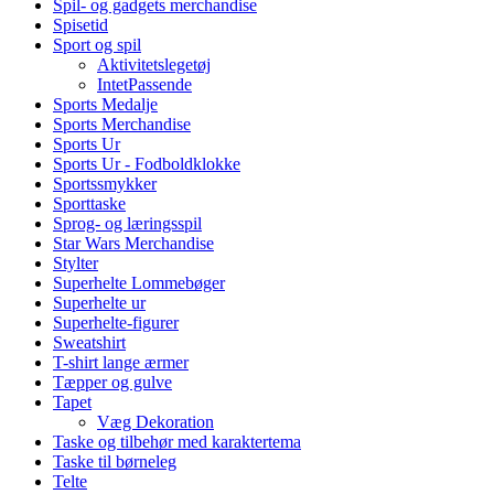
Spil- og gadgets merchandise
Spisetid
Sport og spil
Aktivitetslegetøj
IntetPassende
Sports Medalje
Sports Merchandise
Sports Ur
Sports Ur - Fodboldklokke
Sportssmykker
Sporttaske
Sprog- og læringsspil
Star Wars Merchandise
Stylter
Superhelte Lommebøger
Superhelte ur
Superhelte-figurer
Sweatshirt
T-shirt lange ærmer
Tæpper og gulve
Tapet
Væg Dekoration
Taske og tilbehør med karaktertema
Taske til børneleg
Telte