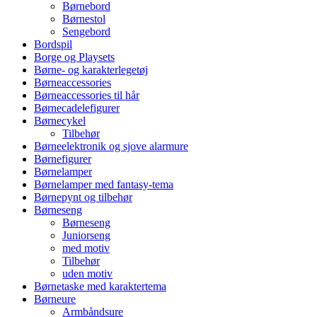
Børnebord
Børnestol
Sengebord
Bordspil
Borge og Playsets
Børne- og karakterlegetøj
Børneaccessories
Børneaccessories til hår
Børnecadelefigurer
Børnecykel
Tilbehør
Børneelektronik og sjove alarmure
Børnefigurer
Børnelamper
Børnelamper med fantasy-tema
Børnepynt og tilbehør
Børneseng
Børneseng
Juniorseng
med motiv
Tilbehør
uden motiv
Børnetaske med karaktertema
Børneure
Armbåndsure