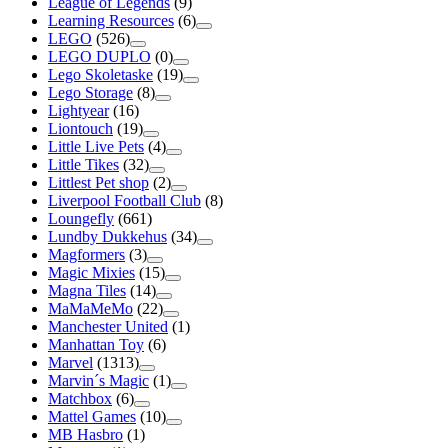
League of Legends
(9)
Learning Resources
(6)
LEGO
(526)
LEGO DUPLO
(0)
Lego Skoletaske
(19)
Lego Storage
(8)
Lightyear
(16)
Liontouch
(19)
Little Live Pets
(4)
Little Tikes
(32)
Littlest Pet shop
(2)
Liverpool Football Club
(8)
Loungefly
(661)
Lundby Dukkehus
(34)
Magformers
(3)
Magic Mixies
(15)
Magna Tiles
(14)
MaMaMeMo
(22)
Manchester United
(1)
Manhattan Toy
(6)
Marvel
(1313)
Marvin´s Magic
(1)
Matchbox
(6)
Mattel Games
(10)
MB Hasbro
(1)