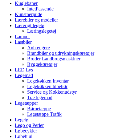
Kuglebaner
IntetPassende
Kunstnerpude
Lærebiler og modeller
Lærerigt legetøj
Læringslegetøj
Lamper
Lastbiler
Anhængere
Brandbiler og udrykningskøretøjer
Bruder Landbrugsmaskiner
Byggekøretøjer
LED Lys
Legemad
Legekøkken Inventar
Legekøkken tilbehør
Service og Køkkenudstyr
Træ legemad
Legetæpper
Børnetæppe
Legetæppe Trafik
Legetøj
Lego og Perler
Løbecykler
Løbehjul