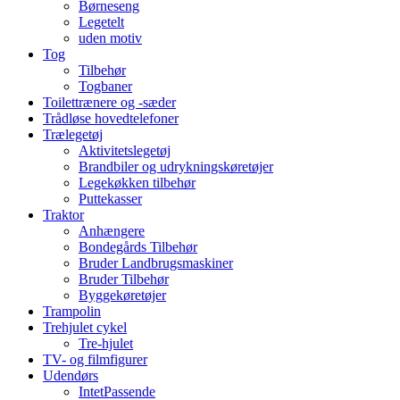
Børneseng
Legetelt
uden motiv
Tog
Tilbehør
Togbaner
Toilettrænere og -sæder
Trådløse hovedtelefoner
Trælegetøj
Aktivitetslegetøj
Brandbiler og udrykningskøretøjer
Legekøkken tilbehør
Puttekasser
Traktor
Anhængere
Bondegårds Tilbehør
Bruder Landbrugsmaskiner
Bruder Tilbehør
Byggekøretøjer
Trampolin
Trehjulet cykel
Tre-hjulet
TV- og filmfigurer
Udendørs
IntetPassende