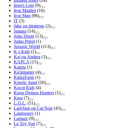
Indiana Jones
(24)
Insect Lore
(9)
Iron Maiden
(16)
Iron Man
(96)
IT
(3)
Jake og piraterne
(2)
Jamara
(14)
John Deere
(13)
Judas Priest
(1)
Jurassic World
(113)
K s Kids
(2)
Kaj og Andrea
(3)
KAPLA
(15)
Kappa
(1)
Kickmaster
(4)
KidzzFarm
(1)
Kinetic Sand
(20)
Kocot Kids
(4)
Kpop Demon Hunters
(1)
Krea
(7)
L.O.L.
(51)
Ladybug og Cat Noir
(45)
Lalaloopsy
(1)
Lamaze
(9)
Le Toy Van
(7)