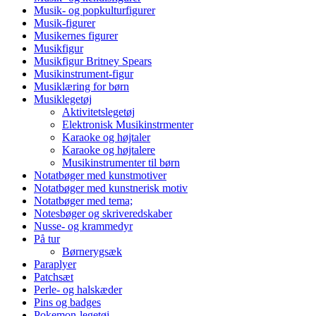
Musik- og popkulturfigurer
Musik-figurer
Musikernes figurer
Musikfigur
Musikfigur Britney Spears
Musikinstrument-figur
Musiklæring for børn
Musiklegetøj
Aktivitetslegetøj
Elektronisk Musikinstrmenter
Karaoke og højtaler
Karaoke og højtalere
Musikinstrumenter til børn
Notatbøger med kunstmotiver
Notatbøger med kunstnerisk motiv
Notatbøger med tema;
Notesbøger og skriveredskaber
Nusse- og krammedyr
På tur
Børnerygsæk
Paraplyer
Patchsæt
Perle- og halskæder
Pins og badges
Pokemon-legetøj