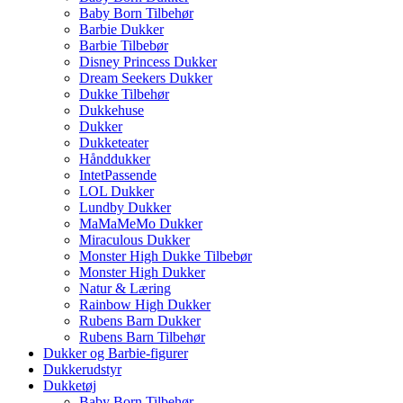
Baby Born Tilbehør
Barbie Dukker
Barbie Tilbebør
Disney Princess Dukker
Dream Seekers Dukker
Dukke Tilbehør
Dukkehuse
Dukker
Dukketeater
Hånddukker
IntetPassende
LOL Dukker
Lundby Dukker
MaMaMeMo Dukker
Miraculous Dukker
Monster High Dukke Tilbebør
Monster High Dukker
Natur & Læring
Rainbow High Dukker
Rubens Barn Dukker
Rubens Barn Tilbehør
Dukker og Barbie-figurer
Dukkerudstyr
Dukketøj
Baby Born Tilbehør