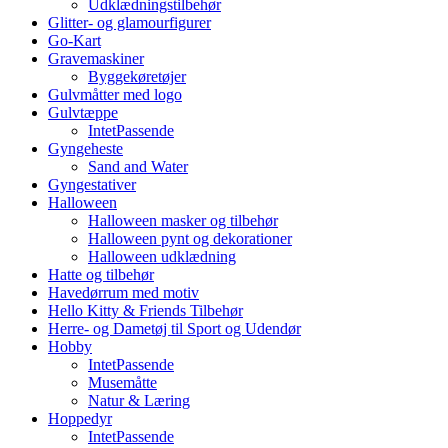
Udklædningstilbehør
Glitter- og glamourfigurer
Go-Kart
Gravemaskiner
Byggekøretøjer
Gulvmåtter med logo
Gulvtæppe
IntetPassende
Gyngeheste
Sand and Water
Gyngestativer
Halloween
Halloween masker og tilbehør
Halloween pynt og dekorationer
Halloween udklædning
Hatte og tilbehør
Havedørrum med motiv
Hello Kitty & Friends Tilbehør
Herre- og Dametøj til Sport og Udendør
Hobby
IntetPassende
Musemåtte
Natur & Læring
Hoppedyr
IntetPassende