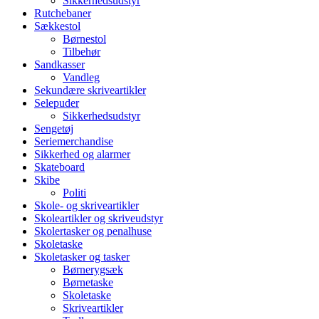
Sikkerhedsudstyr
Rutchebaner
Sækkestol
Børnestol
Tilbehør
Sandkasser
Vandleg
Sekundære skriveartikler
Selepuder
Sikkerhedsudstyr
Sengetøj
Seriemerchandise
Sikkerhed og alarmer
Skateboard
Skibe
Politi
Skole- og skriveartikler
Skoleartikler og skriveudstyr
Skolertasker og penalhuse
Skoletaske
Skoletasker og tasker
Børnerygsæk
Børnetaske
Skoletaske
Skriveartikler