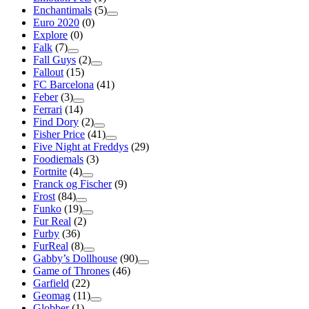
Enchantimals
(5)
Euro 2020
(0)
Explore
(0)
Falk
(7)
Fall Guys
(2)
Fallout
(15)
FC Barcelona
(41)
Feber
(3)
Ferrari
(14)
Find Dory
(2)
Fisher Price
(41)
Five Night at Freddys
(29)
Foodiemals
(3)
Fortnite
(4)
Franck og Fischer
(9)
Frost
(84)
Funko
(19)
Fur Real
(2)
Furby
(36)
FurReal
(8)
Gabby’s Dollhouse
(90)
Game of Thrones
(46)
Garfield
(22)
Geomag
(11)
Globber
(1)