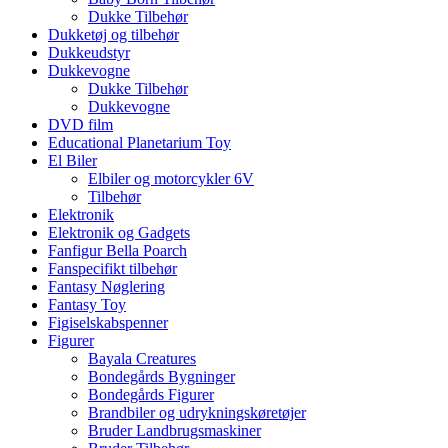
Dukke Tilbehør
Dukketøj og tilbehør
Dukkeudstyr
Dukkevogne
Dukke Tilbehør
Dukkevogne
DVD film
Educational Planetarium Toy
El Biler
Elbiler og motorcykler 6V
Tilbehør
Elektronik
Elektronik og Gadgets
Fanfigur Bella Poarch
Fanspecifikt tilbehør
Fantasy Nøglering
Fantasy Toy
Figiselskabspenner
Figurer
Bayala Creatures
Bondegårds Bygninger
Bondegårds Figurer
Brandbiler og udrykningskøretøjer
Bruder Landbrugsmaskiner