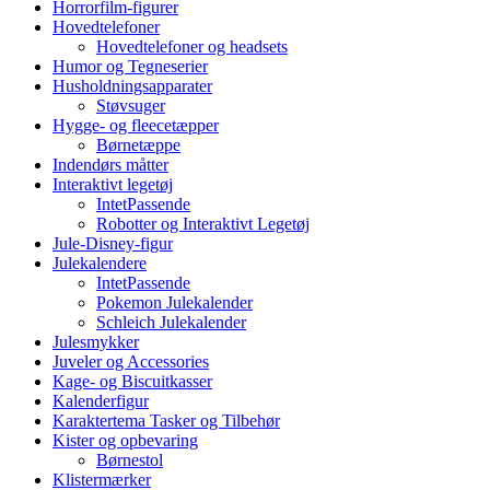
Horrorfilm-figurer
Hovedtelefoner
Hovedtelefoner og headsets
Humor og Tegneserier
Husholdningsapparater
Støvsuger
Hygge- og fleecetæpper
Børnetæppe
Indendørs måtter
Interaktivt legetøj
IntetPassende
Robotter og Interaktivt Legetøj
Jule-Disney-figur
Julekalendere
IntetPassende
Pokemon Julekalender
Schleich Julekalender
Julesmykker
Juveler og Accessories
Kage- og Biscuitkasser
Kalenderfigur
Karaktertema Tasker og Tilbehør
Kister og opbevaring
Børnestol
Klistermærker