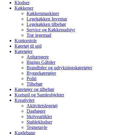
Klodser
Køkkener
Køkkenmaskiner
Legekøkken Inventar
Legekøkken tilbehør
Service og Køkkenudstyr
Træ legemad
Kontorstole
Køretøj til spil
Køretøjer
Anhængere
Bigjigs Gåbiler
Brandbiler og udrykningskøretøjer
Byggekøretøjer
Politi
Tilbehør
Køretøjer og tilbehør
Kortspil og Samleobjekter
Kreativitet
Aktivitetslegetøj
Dagbøger
Skriveartikler
Stableklodser
Tegnetavle
Kuglebane