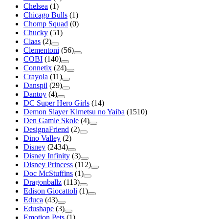
Chelsea
(1)
Chicago Bulls
(1)
Chomp Squad
(0)
Chucky
(51)
Claas
(2)
Clementoni
(56)
COBI
(140)
Connetix
(24)
Crayola
(11)
Danspil
(29)
Dantoy
(4)
DC Super Hero Girls
(14)
Demon Slayer Kimetsu no Yaiba
(1510)
Den Gamle Skole
(4)
DesignaFriend
(2)
Dino Valley
(2)
Disney
(2434)
Disney Infinity
(3)
Disney Princess
(112)
Doc McStuffins
(1)
Dragonballz
(113)
Edison Giocattoli
(1)
Educa
(43)
Edushape
(3)
Emotion Pets
(1)