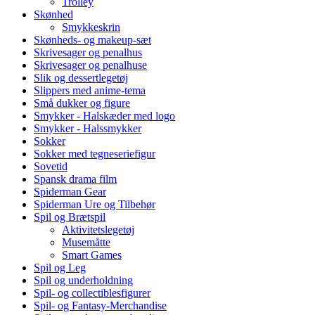
Trolley
Skønhed
Smykkeskrin
Skønheds- og makeup-sæt
Skrivesager og penalhus
Skrivesager og penalhuse
Slik og dessertlegetøj
Slippers med anime-tema
Små dukker og figure
Smykker - Halskæder med logo
Smykker - Halssmykker
Sokker
Sokker med tegneseriefigur
Sovetid
Spansk drama film
Spiderman Gear
Spiderman Ure og Tilbehør
Spil og Brætspil
Aktivitetslegetøj
Musemåtte
Smart Games
Spil og Leg
Spil og underholdning
Spil- og collectiblesfigurer
Spil- og Fantasy-Merchandise