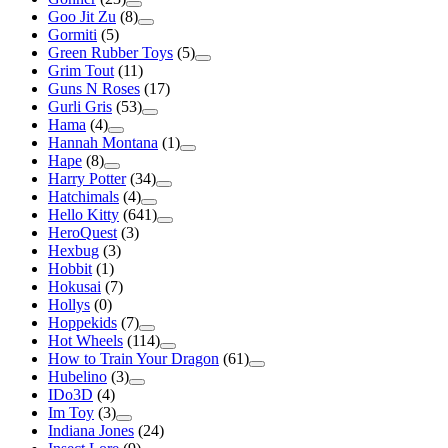
Goo Jit Zu
(8)
Gormiti
(5)
Green Rubber Toys
(5)
Grim Tout
(11)
Guns N Roses
(17)
Gurli Gris
(53)
Hama
(4)
Hannah Montana
(1)
Hape
(8)
Harry Potter
(34)
Hatchimals
(4)
Hello Kitty
(641)
HeroQuest
(3)
Hexbug
(3)
Hobbit
(1)
Hokusai
(7)
Hollys
(0)
Hoppekids
(7)
Hot Wheels
(114)
How to Train Your Dragon
(61)
Hubelino
(3)
IDo3D
(4)
Im Toy
(3)
Indiana Jones
(24)