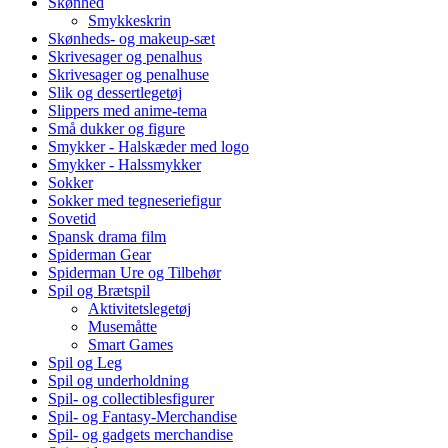
Skønhed
Smykkeskrin
Skønheds- og makeup-sæt
Skrivesager og penalhus
Skrivesager og penalhuse
Slik og dessertlegetøj
Slippers med anime-tema
Små dukker og figure
Smykker - Halskæder med logo
Smykker - Halssmykker
Sokker
Sokker med tegneseriefigur
Sovetid
Spansk drama film
Spiderman Gear
Spiderman Ure og Tilbehør
Spil og Brætspil
Aktivitetslegetøj
Musemåtte
Smart Games
Spil og Leg
Spil og underholdning
Spil- og collectiblesfigurer
Spil- og Fantasy-Merchandise
Spil- og gadgets merchandise