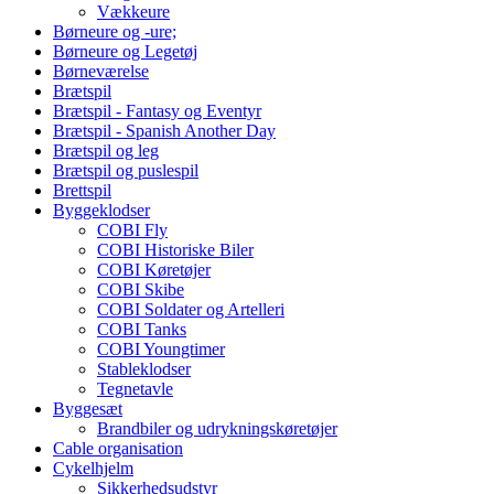
Vækkeure
Børneure og -ure;
Børneure og Legetøj
Børneværelse
Brætspil
Brætspil - Fantasy og Eventyr
Brætspil - Spanish Another Day
Brætspil og leg
Brætspil og puslespil
Brettspil
Byggeklodser
COBI Fly
COBI Historiske Biler
COBI Køretøjer
COBI Skibe
COBI Soldater og Artelleri
COBI Tanks
COBI Youngtimer
Stableklodser
Tegnetavle
Byggesæt
Brandbiler og udrykningskøretøjer
Cable organisation
Cykelhjelm
Sikkerhedsudstyr