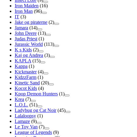
Insect Lore
(9)
Iron Maiden
(16)
Iron Man
(96)
IT
(3)
Jake og piraterne
(2)
Jamara
(14)
John Deere
(13)
Judas Priest
(1)
Jurassic World
(113)
K s Kids
(2)
Kaj og Andrea
(3)
KAPLA
(15)
Kappa
(1)
Kickmaster
(4)
KidzzFarm
(1)
Kinetic Sand
(20)
Kocot Kids
(4)
Kpop Demon Hunters
(1)
Krea
(7)
L.O.L.
(51)
Ladybug og Cat Noir
(45)
Lalaloopsy
(1)
Lamaze
(9)
Le Toy Van
(7)
League of Legends
(9)