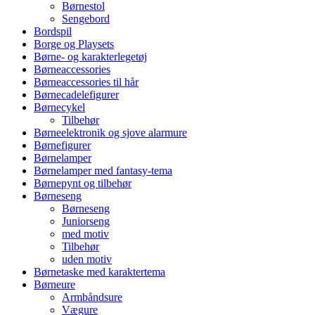
Børnestol
Sengebord
Bordspil
Borge og Playsets
Børne- og karakterlegetøj
Børneaccessories
Børneaccessories til hår
Børnecadelefigurer
Børnecykel
Tilbehør
Børneelektronik og sjove alarmure
Børnefigurer
Børnelamper
Børnelamper med fantasy-tema
Børnepynt og tilbehør
Børneseng
Børneseng
Juniorseng
med motiv
Tilbehør
uden motiv
Børnetaske med karaktertema
Børneure
Armbåndsure
Vægure