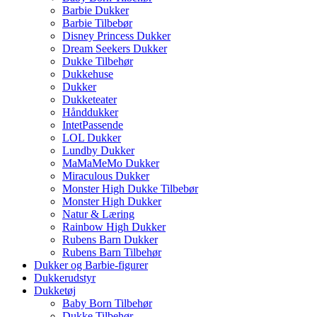
Barbie Dukker
Barbie Tilbebør
Disney Princess Dukker
Dream Seekers Dukker
Dukke Tilbehør
Dukkehuse
Dukker
Dukketeater
Hånddukker
IntetPassende
LOL Dukker
Lundby Dukker
MaMaMeMo Dukker
Miraculous Dukker
Monster High Dukke Tilbebør
Monster High Dukker
Natur & Læring
Rainbow High Dukker
Rubens Barn Dukker
Rubens Barn Tilbehør
Dukker og Barbie-figurer
Dukkerudstyr
Dukketøj
Baby Born Tilbehør
Dukke Tilbehør