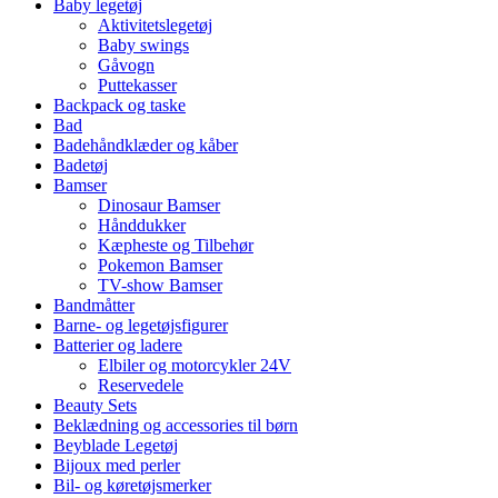
Baby legetøj
Aktivitetslegetøj
Baby swings
Gåvogn
Puttekasser
Backpack og taske
Bad
Badehåndklæder og kåber
Badetøj
Bamser
Dinosaur Bamser
Hånddukker
Kæpheste og Tilbehør
Pokemon Bamser
TV-show Bamser
Bandmåtter
Barne- og legetøjsfigurer
Batterier og ladere
Elbiler og motorcykler 24V
Reservedele
Beauty Sets
Beklædning og accessories til børn
Beyblade Legetøj
Bijoux med perler
Bil- og køretøjsmerker