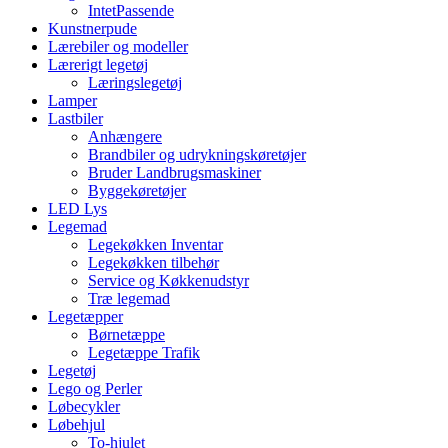
IntetPassende
Kunstnerpude
Lærebiler og modeller
Lærerigt legetøj
Læringslegetøj
Lamper
Lastbiler
Anhængere
Brandbiler og udrykningskøretøjer
Bruder Landbrugsmaskiner
Byggekøretøjer
LED Lys
Legemad
Legekøkken Inventar
Legekøkken tilbehør
Service og Køkkenudstyr
Træ legemad
Legetæpper
Børnetæppe
Legetæppe Trafik
Legetøj
Lego og Perler
Løbecykler
Løbehjul
To-hjulet