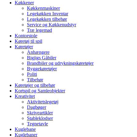
Køkkener
Køkkenmaskiner
Legekøkken Inventar
Legekøkken tilbehør
Service og Køkkenudstyr
Træ legemad
Kontorstole
Køretøj til spil
Køretøjer
Anhængere
Bigjigs Gåbiler
Brandbiler og udrykningskøretøjer
Byggekøretøjer
Politi
Tilbehør
Køretøjer og tilbehør
Kortspil og Samleobjekter
Kreativitet
Aktivitetslegetøj
Dagbøger
Skriveartikler
Stableklodser
Tegnetavle
Kuglebane
Kuglebaner