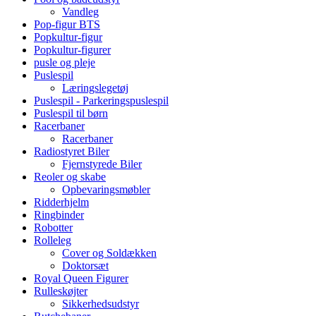
Vandleg
Pop-figur BTS
Popkultur-figur
Popkultur-figurer
pusle og pleje
Puslespil
Læringslegetøj
Puslespil - Parkeringspuslespil
Puslespil til børn
Racerbaner
Racerbaner
Radiostyret Biler
Fjernstyrede Biler
Reoler og skabe
Opbevaringsmøbler
Ridderhjelm
Ringbinder
Robotter
Rolleleg
Cover og Soldækken
Doktorsæt
Royal Queen Figurer
Rulleskøjter
Sikkerhedsudstyr