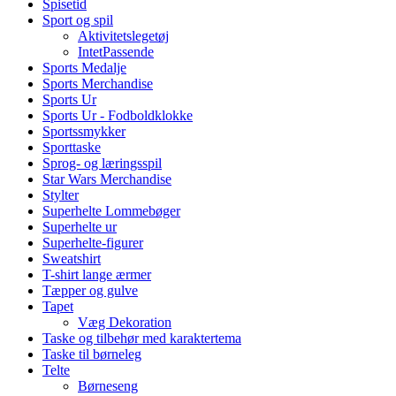
Spisetid
Sport og spil
Aktivitetslegetøj
IntetPassende
Sports Medalje
Sports Merchandise
Sports Ur
Sports Ur - Fodboldklokke
Sportssmykker
Sporttaske
Sprog- og læringsspil
Star Wars Merchandise
Stylter
Superhelte Lommebøger
Superhelte ur
Superhelte-figurer
Sweatshirt
T-shirt lange ærmer
Tæpper og gulve
Tapet
Væg Dekoration
Taske og tilbehør med karaktertema
Taske til børneleg
Telte
Børneseng