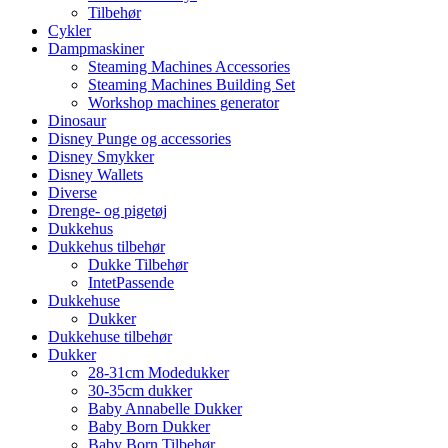
Tilbehør
Cykler
Dampmaskiner
Steaming Machines Accessories
Steaming Machines Building Set
Workshop machines generator
Dinosaur
Disney Punge og accessories
Disney Smykker
Disney Wallets
Diverse
Drenge- og pigetøj
Dukkehus
Dukkehus tilbehør
Dukke Tilbehør
IntetPassende
Dukkehuse
Dukker
Dukkehuse tilbehør
Dukker
28-31cm Modedukker
30-35cm dukker
Baby Annabelle Dukker
Baby Born Dukker
Baby Born Tilbehør