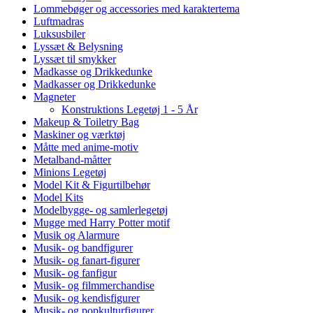
Lommebøger og accessories med karaktertema
Luftmadras
Luksusbiler
Lyssæt & Belysning
Lyssæt til smykker
Madkasse og Drikkedunke
Madkasser og Drikkedunke
Magneter
Konstruktions Legetøj 1 - 5 År
Makeup & Toiletry Bag
Maskiner og værktøj
Måtte med anime-motiv
Metalband-måtter
Minions Legetøj
Model Kit & Figurtilbehør
Model Kits
Modelbygge- og samlerlegetøj
Mugge med Harry Potter motif
Musik og Alarmure
Musik- og bandfigurer
Musik- og fanart-figurer
Musik- og fanfigur
Musik- og filmmerchandise
Musik- og kendisfigurer
Musik- og popkulturfigurer