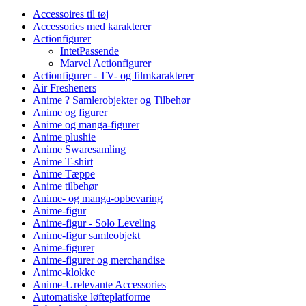
Accessoires til tøj
Accessories med karakterer
Actionfigurer
IntetPassende
Marvel Actionfigurer
Actionfigurer - TV- og filmkarakterer
Air Fresheners
Anime ? Samlerobjekter og Tilbehør
Anime og figurer
Anime og manga-figurer
Anime plushie
Anime Swaresamling
Anime T-shirt
Anime Tæppe
Anime tilbehør
Anime- og manga-opbevaring
Anime-figur
Anime-figur - Solo Leveling
Anime-figur samleobjekt
Anime-figurer
Anime-figurer og merchandise
Anime-klokke
Anime-Urelevante Accessories
Automatiske løfteplatforme