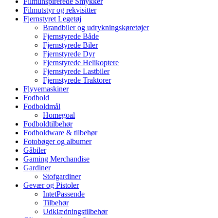
Filmunspirerede Smykker
Filmutstyr og rekvisitter
Fjernstyret Legetøj
Brandbiler og udrykningskøretøjer
Fjernstyrede Både
Fjernstyrede Biler
Fjernstyrede Dyr
Fjernstyrede Helikoptere
Fjernstyrede Lastbiler
Fjernstyrede Traktorer
Flyvemaskiner
Fodbold
Fodboldmål
Homegoal
Fodboldtilbehør
Fodboldware & tilbehør
Fotobøger og albumer
Gåbiler
Gaming Merchandise
Gardiner
Stofgardiner
Gevær og Pistoler
IntetPassende
Tilbehør
Udklædningstilbehør