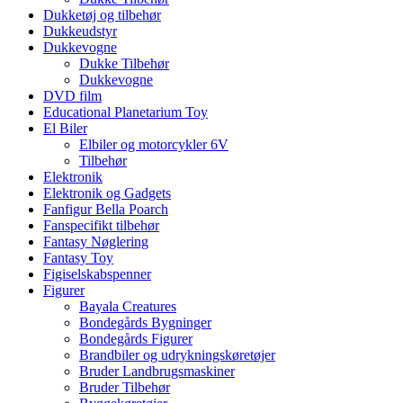
Dukketøj og tilbehør
Dukkeudstyr
Dukkevogne
Dukke Tilbehør
Dukkevogne
DVD film
Educational Planetarium Toy
El Biler
Elbiler og motorcykler 6V
Tilbehør
Elektronik
Elektronik og Gadgets
Fanfigur Bella Poarch
Fanspecifikt tilbehør
Fantasy Nøglering
Fantasy Toy
Figiselskabspenner
Figurer
Bayala Creatures
Bondegårds Bygninger
Bondegårds Figurer
Brandbiler og udrykningskøretøjer
Bruder Landbrugsmaskiner
Bruder Tilbehør