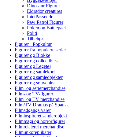
Byggekøretøjer
Dinosaur Figurer
Eldrador creatures
IntetPassende
Paw Patrol Figurer
Pokemon Battlepack
Politi
Tilbehør
Figurer - Popkultur
Figurer fra populære serier
Figurer og Blokke
Figurer og collectibles
Figurer og Legetøj
Figurer og samlekort
Figurer og samleobjekter
Figurer og souvenirs
Film- og seriemerchandise
Film- og TV-figurer
Film- og TV-merchandise
Film/TV Dramas på Spansk
Filmadgangs-varer
Filminspireret samlerobjekt
Filmmagi og horrorfigurer
Filmrelateret merchandise
Filmunkoreplikater