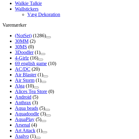
Walkie Talkie
Wallstickers
Væg Dekoration
Varemærker
(NotSet)
(1286)
30MM
(2)
30MS
(0)
3Doodler
(1)
4-Girlz
(16)
69 english game
(10)
AC/DC
(20)
Air Blaster
(1)
Air Storm
(1)
Alga
(10)
Alices Tea Store
(0)
Android
(5)
Anthrax
(3)
Aqua beads
(5)
Aquadoodle
(3)
AquaPlay
(5)
Arsenal
(4)
Art Attack
(1)
Asalvo
(1)