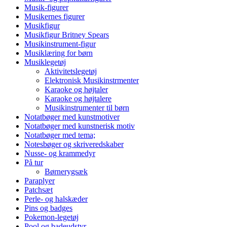
Musik-figurer
Musikernes figurer
Musikfigur
Musikfigur Britney Spears
Musikinstrument-figur
Musiklæring for børn
Musiklegetøj
Aktivitetslegetøj
Elektronisk Musikinstrmenter
Karaoke og højtaler
Karaoke og højtalere
Musikinstrumenter til børn
Notatbøger med kunstmotiver
Notatbøger med kunstnerisk motiv
Notatbøger med tema;
Notesbøger og skriveredskaber
Nusse- og krammedyr
På tur
Børnerygsæk
Paraplyer
Patchsæt
Perle- og halskæder
Pins og badges
Pokemon-legetøj
Pool og badeudstyr