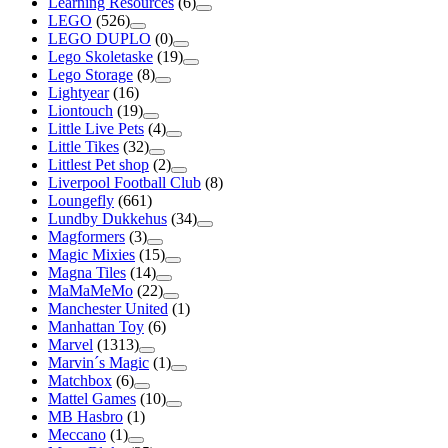
Learning Resources
(6)
LEGO
(526)
LEGO DUPLO
(0)
Lego Skoletaske
(19)
Lego Storage
(8)
Lightyear
(16)
Liontouch
(19)
Little Live Pets
(4)
Little Tikes
(32)
Littlest Pet shop
(2)
Liverpool Football Club
(8)
Loungefly
(661)
Lundby Dukkehus
(34)
Magformers
(3)
Magic Mixies
(15)
Magna Tiles
(14)
MaMaMeMo
(22)
Manchester United
(1)
Manhattan Toy
(6)
Marvel
(1313)
Marvin´s Magic
(1)
Matchbox
(6)
Mattel Games
(10)
MB Hasbro
(1)
Meccano
(1)