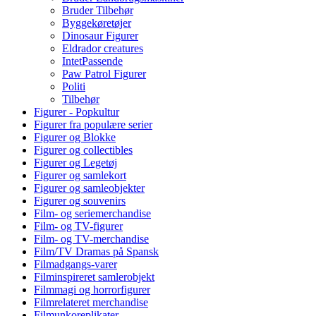
Bruder Tilbehør
Byggekøretøjer
Dinosaur Figurer
Eldrador creatures
IntetPassende
Paw Patrol Figurer
Politi
Tilbehør
Figurer - Popkultur
Figurer fra populære serier
Figurer og Blokke
Figurer og collectibles
Figurer og Legetøj
Figurer og samlekort
Figurer og samleobjekter
Figurer og souvenirs
Film- og seriemerchandise
Film- og TV-figurer
Film- og TV-merchandise
Film/TV Dramas på Spansk
Filmadgangs-varer
Filminspireret samlerobjekt
Filmmagi og horrorfigurer
Filmrelateret merchandise
Filmunkoreplikater