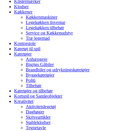
Klistermærker
Klodser
Køkkener
Køkkenmaskiner
Legekøkken Inventar
Legekøkken tilbehør
Service og Køkkenudstyr
Træ legemad
Kontorstole
Køretøj til spil
Køretøjer
Anhængere
Bigjigs Gåbiler
Brandbiler og udrykningskøretøjer
Byggekøretøjer
Politi
Tilbehør
Køretøjer og tilbehør
Kortspil og Samleobjekter
Kreativitet
Aktivitetslegetøj
Dagbøger
Skriveartikler
Stableklodser
Tegnetavle