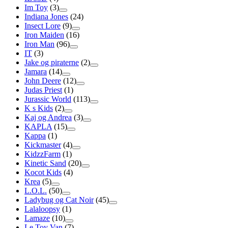
Im Toy
(3)
Indiana Jones
(24)
Insect Lore
(9)
Iron Maiden
(16)
Iron Man
(96)
IT
(3)
Jake og piraterne
(2)
Jamara
(14)
John Deere
(12)
Judas Priest
(1)
Jurassic World
(113)
K s Kids
(2)
Kaj og Andrea
(3)
KAPLA
(15)
Kappa
(1)
Kickmaster
(4)
KidzzFarm
(1)
Kinetic Sand
(20)
Kocot Kids
(4)
Krea
(5)
L.O.L.
(50)
Ladybug og Cat Noir
(45)
Lalaloopsy
(1)
Lamaze
(10)
Le Toy Van
(7)