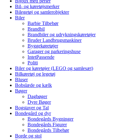
Bijoux med perler
Bil- og køretøjsmerker
Bilegetøj og samlerobjekter
Biler
Barbie Tilbebør
Brandbil
Brandbiler og udrykningskøretøjer
Bruder Landbrugsmaskiner
Byggekøretøjer
Garager og parkeringshuse
IntetPassende
Politi
Biler og køretøjer (LEGO og samlesæt)
Bilkøretøj og legetøj
Bluser
Bobslæde og kælk
Bøger
Dagbøger
Dyre Bøger
Bogstaver og Tal
Bondegård og dyr
Bondegårds Bygninger
Bondegårds Figurer
Bondegårds Tilbehør
Borde og stol