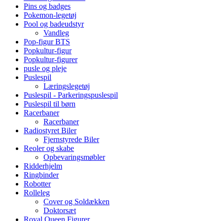
Pins og badges
Pokemon-legetøj
Pool og badeudstyr
Vandleg
Pop-figur BTS
Popkultur-figur
Popkultur-figurer
pusle og pleje
Puslespil
Læringslegetøj
Puslespil - Parkeringspuslespil
Puslespil til børn
Racerbaner
Racerbaner
Radiostyret Biler
Fjernstyrede Biler
Reoler og skabe
Opbevaringsmøbler
Ridderhjelm
Ringbinder
Robotter
Rolleleg
Cover og Soldækken
Doktorsæt
Royal Queen Figurer