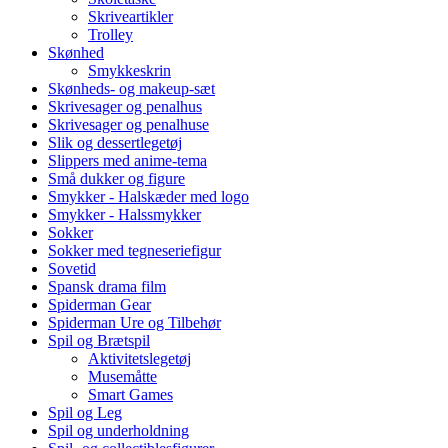
Skriveartikler
Trolley
Skønhed
Smykkeskrin
Skønheds- og makeup-sæt
Skrivesager og penalhus
Skrivesager og penalhuse
Slik og dessertlegetøj
Slippers med anime-tema
Små dukker og figure
Smykker - Halskæder med logo
Smykker - Halssmykker
Sokker
Sokker med tegneseriefigur
Sovetid
Spansk drama film
Spiderman Gear
Spiderman Ure og Tilbehør
Spil og Brætspil
Aktivitetslegetøj
Musemåtte
Smart Games
Spil og Leg
Spil og underholdning