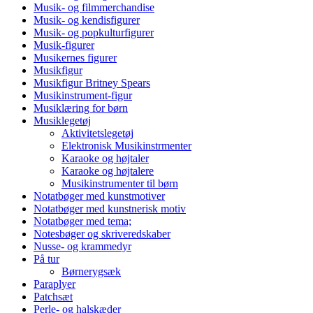
Musik- og filmmerchandise
Musik- og kendisfigurer
Musik- og popkulturfigurer
Musik-figurer
Musikernes figurer
Musikfigur
Musikfigur Britney Spears
Musikinstrument-figur
Musiklæring for børn
Musiklegetøj
Aktivitetslegetøj
Elektronisk Musikinstrmenter
Karaoke og højtaler
Karaoke og højtalere
Musikinstrumenter til børn
Notatbøger med kunstmotiver
Notatbøger med kunstnerisk motiv
Notatbøger med tema;
Notesbøger og skriveredskaber
Nusse- og krammedyr
På tur
Børnerygsæk
Paraplyer
Patchsæt
Perle- og halskæder