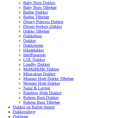
Baby Born Dukker
Baby Born Tilbehør
Barbie Dukker
Barbie Tilbebør
Disney Princess Dukker
Dream Seekers Dukker
Dukke Tilbehør
Dukkehuse
Dukker
Dukketeater
Hånddukker
IntetPassende
LOL Dukker
Lundby Dukker
MaMaMeMo Dukker
Miraculous Dukker
Monster High Dukke Tilbebør
Monster High Dukker
Natur & Læring
Rainbow High Dukker
Rubens Barn Dukker
Rubens Barn Tilbehør
Dukker og Barbie-figurer
Dukkerudstyr
Dukketøj