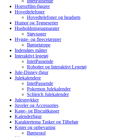
IntetPassende
Horrorfilm-figurer
Hovedtelefoner
Hovedtelefoner og headsets
Humor og Tegneserier
Husholdningsapparater
Støvsuger
Hygge- og fleecetæpper
Børnetæppe
Indendørs måtter
Interaktivt legetøj
IntetPassende
Robotter og Interaktivt Legetøj
Jule-Disney-figur
Julekalendere
IntetPassende
Pokemon Julekalender
Schleich Julekalender
Julesmykker
Juveler og Accessories
Kage- og Biscuitkasser
Kalenderfigur
Karaktertema Tasker og Tilbehør
Kister og opbevaring
Børnestol