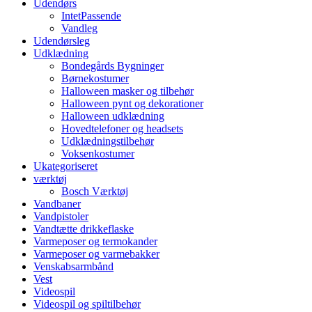
Udendørs
IntetPassende
Vandleg
Udendørsleg
Udklædning
Bondegårds Bygninger
Børnekostumer
Halloween masker og tilbehør
Halloween pynt og dekorationer
Halloween udklædning
Hovedtelefoner og headsets
Udklædningstilbehør
Voksenkostumer
Ukategoriseret
værktøj
Bosch Værktøj
Vandbaner
Vandpistoler
Vandtætte drikkeflaske
Varmeposer og termokander
Varmeposer og varmebakker
Venskabsarmbånd
Vest
Videospil
Videospil og spiltilbehør