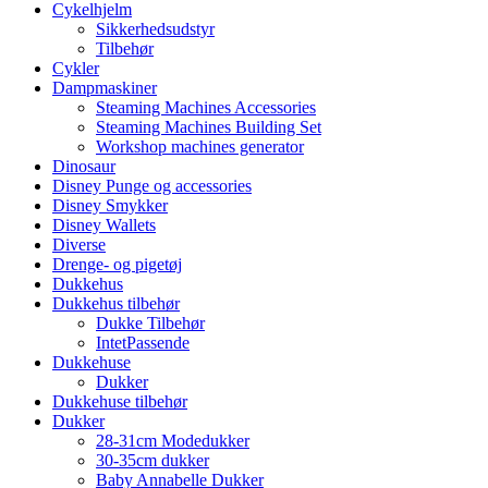
Cykelhjelm
Sikkerhedsudstyr
Tilbehør
Cykler
Dampmaskiner
Steaming Machines Accessories
Steaming Machines Building Set
Workshop machines generator
Dinosaur
Disney Punge og accessories
Disney Smykker
Disney Wallets
Diverse
Drenge- og pigetøj
Dukkehus
Dukkehus tilbehør
Dukke Tilbehør
IntetPassende
Dukkehuse
Dukker
Dukkehuse tilbehør
Dukker
28-31cm Modedukker
30-35cm dukker
Baby Annabelle Dukker