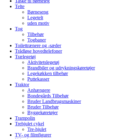
Taske til børneleg
Telte
Børneseng
Legetelt
uden motiv
Tog
Tilbehør
Togbaner
Toilettrænere og -sæder
Trådløse hovedtelefoner
Trælegetøj
Aktivitetslegetøj
Brandbiler og udrykningskøretøjer
Legekøkken tilbehør
Puttekasser
Traktor
Anhængere
Bondegårds Tilbehør
Bruder Landbrugsmaskiner
Bruder Tilbehør
Byggekøretøjer
Trampolin
Trehjulet cykel
Tre-hjulet
TV- og filmfigurer