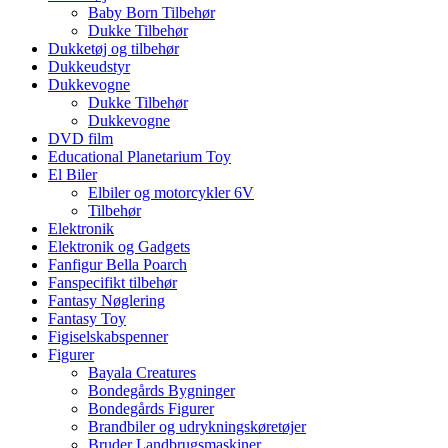
Baby Born Tilbehør
Dukke Tilbehør
Dukketøj og tilbehør
Dukkeudstyr
Dukkevogne
Dukke Tilbehør
Dukkevogne
DVD film
Educational Planetarium Toy
El Biler
Elbiler og motorcykler 6V
Tilbehør
Elektronik
Elektronik og Gadgets
Fanfigur Bella Poarch
Fanspecifikt tilbehør
Fantasy Nøglering
Fantasy Toy
Figiselskabspenner
Figurer
Bayala Creatures
Bondegårds Bygninger
Bondegårds Figurer
Brandbiler og udrykningskøretøjer
Bruder Landbrugsmaskiner