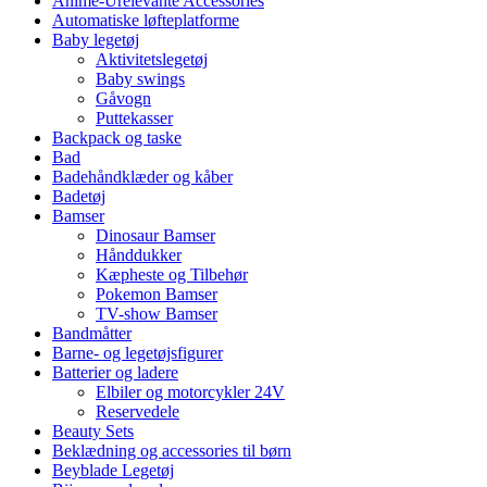
Anime-Urelevante Accessories
Automatiske løfteplatforme
Baby legetøj
Aktivitetslegetøj
Baby swings
Gåvogn
Puttekasser
Backpack og taske
Bad
Badehåndklæder og kåber
Badetøj
Bamser
Dinosaur Bamser
Hånddukker
Kæpheste og Tilbehør
Pokemon Bamser
TV-show Bamser
Bandmåtter
Barne- og legetøjsfigurer
Batterier og ladere
Elbiler og motorcykler 24V
Reservedele
Beauty Sets
Beklædning og accessories til børn
Beyblade Legetøj