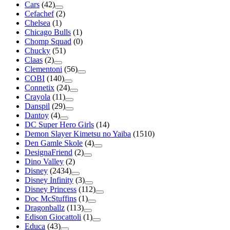
Cars
(42)
Cefachef
(2)
Chelsea
(1)
Chicago Bulls
(1)
Chomp Squad
(0)
Chucky
(51)
Claas
(2)
Clementoni
(56)
COBI
(140)
Connetix
(24)
Crayola
(11)
Danspil
(29)
Dantoy
(4)
DC Super Hero Girls
(14)
Demon Slayer Kimetsu no Yaiba
(1510)
Den Gamle Skole
(4)
DesignaFriend
(2)
Dino Valley
(2)
Disney
(2434)
Disney Infinity
(3)
Disney Princess
(112)
Doc McStuffins
(1)
Dragonballz
(113)
Edison Giocattoli
(1)
Educa
(43)