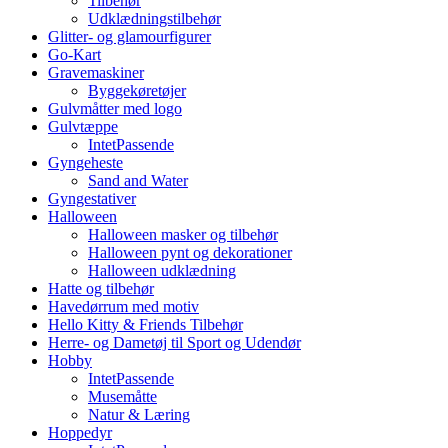
Tilbehør
Udklædningstilbehør
Glitter- og glamourfigurer
Go-Kart
Gravemaskiner
Byggekøretøjer
Gulvmåtter med logo
Gulvtæppe
IntetPassende
Gyngeheste
Sand and Water
Gyngestativer
Halloween
Halloween masker og tilbehør
Halloween pynt og dekorationer
Halloween udklædning
Hatte og tilbehør
Havedørrum med motiv
Hello Kitty & Friends Tilbehør
Herre- og Dametøj til Sport og Udendør
Hobby
IntetPassende
Musemåtte
Natur & Læring
Hoppedyr