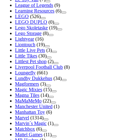
League of Legends
(9)
Learning Resources
(6)
LEGO
(526)
LEGO DUPLO
(0)
Lego Skoletaske
(19)
Lego Storage
(8)
Lightyear
(16)
Liontouch
(19)
Little Live Pets
(3)
Little Tikes
(30)
Littlest Pet shop
(2)
Liverpool Football Club
(8)
Loungefly
(661)
Lundby Dukkehus
(34)
Magformers
(3)
Magic Mixies
(15)
Magna Tiles
(14)
MaMaMeMo
(22)
Manchester United
(1)
Manhattan Toy
(6)
Marvel
(1314)
Marvin´s Magic
(1)
Matchbox
(6)
Mattel Games
(11)