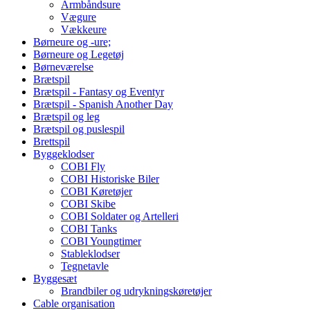
Armbåndsure
Vægure
Vækkeure
Børneure og -ure;
Børneure og Legetøj
Børneværelse
Brætspil
Brætspil - Fantasy og Eventyr
Brætspil - Spanish Another Day
Brætspil og leg
Brætspil og puslespil
Brettspil
Byggeklodser
COBI Fly
COBI Historiske Biler
COBI Køretøjer
COBI Skibe
COBI Soldater og Artelleri
COBI Tanks
COBI Youngtimer
Stableklodser
Tegnetavle
Byggesæt
Brandbiler og udrykningskøretøjer
Cable organisation