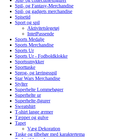
Spil- og collectiblesfigurer
Spil- og Fantasy-Merchandise
Spil- og gadgets merchandise
Spisetid
Sport og spil
Aktivitetslegetøj
IntetPassende
Sports Medalje
Sports Merchandise
Sports Ur
Sports Ur - Fodboldklokke
Sportssmykker
Sporttaske
Sprog- og læringsspil
Star Wars Merchandise
Stylter
Superhelte Lommebøger
Superhelte ur
Superhelte-figurer
Sweatshirt
T-shirt lange ærmer
Tæpper og gulve
Tapet
Væg Dekoration
Taske og tilbehør med karaktertema