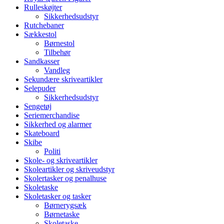
Rulleskøjter
Sikkerhedsudstyr
Rutchebaner
Sækkestol
Børnestol
Tilbehør
Sandkasser
Vandleg
Sekundære skriveartikler
Selepuder
Sikkerhedsudstyr
Sengetøj
Seriemerchandise
Sikkerhed og alarmer
Skateboard
Skibe
Politi
Skole- og skriveartikler
Skoleartikler og skriveudstyr
Skolertasker og penalhuse
Skoletaske
Skoletasker og tasker
Børnerygsæk
Børnetaske
Skoletaske