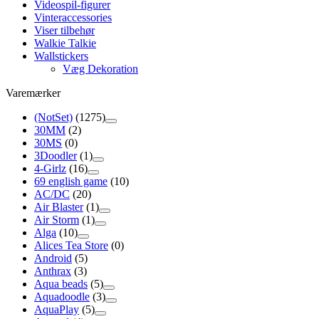
Videospil-figurer
Vinteraccessories
Viser tilbehør
Walkie Talkie
Wallstickers
Væg Dekoration
Varemærker
(NotSet)
(1275)
30MM
(2)
30MS
(0)
3Doodler
(1)
4-Girlz
(16)
69 english game
(10)
AC/DC
(20)
Air Blaster
(1)
Air Storm
(1)
Alga
(10)
Alices Tea Store
(0)
Android
(5)
Anthrax
(3)
Aqua beads
(5)
Aquadoodle
(3)
AquaPlay
(5)