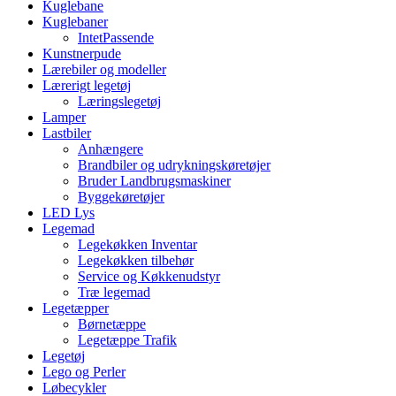
Kuglebane
Kuglebaner
IntetPassende
Kunstnerpude
Lærebiler og modeller
Lærerigt legetøj
Læringslegetøj
Lamper
Lastbiler
Anhængere
Brandbiler og udrykningskøretøjer
Bruder Landbrugsmaskiner
Byggekøretøjer
LED Lys
Legemad
Legekøkken Inventar
Legekøkken tilbehør
Service og Køkkenudstyr
Træ legemad
Legetæpper
Børnetæppe
Legetæppe Trafik
Legetøj
Lego og Perler
Løbecykler