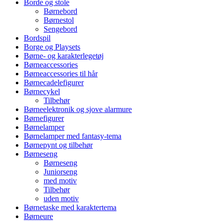
Borde og stole
Børnebord
Børnestol
Sengebord
Bordspil
Borge og Playsets
Børne- og karakterlegetøj
Børneaccessories
Børneaccessories til hår
Børnecadelefigurer
Børnecykel
Tilbehør
Børneelektronik og sjove alarmure
Børnefigurer
Børnelamper
Børnelamper med fantasy-tema
Børnepynt og tilbehør
Børneseng
Børneseng
Juniorseng
med motiv
Tilbehør
uden motiv
Børnetaske med karaktertema
Børneure