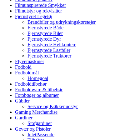
Filmunspirerede Smykker
Filmutstyr og rekvisitter
Fjernstyret Legetøj
Brandbiler og udrykningskøretøjer
Fjernstyrede Både
Fjernstyrede Biler
Fjernstyrede Dyr
Fjernstyrede Helikoptere
Fjernstyrede Lastbiler
Fjernstyrede Traktorer
Flyvemaskiner
Fodbold
Fodboldmål
Homegoal
Fodboldtilbehør
Fodboldware & tilbehør
Fotobøger og albumer
Gåbiler
Service og Køkkenudstyr
Gaming Merchandise
Gardiner
Stofgardiner
Gevær og Pistoler
IntetPassende