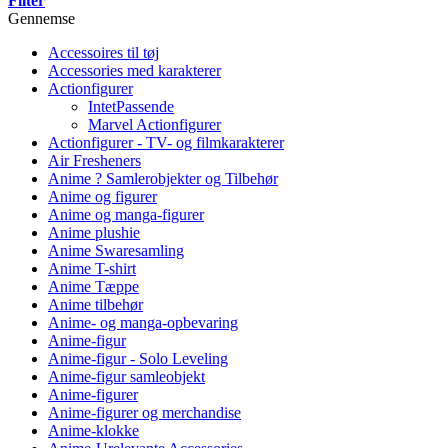
Filter
Gennemse
Accessoires til tøj
Accessories med karakterer
Actionfigurer
IntetPassende
Marvel Actionfigurer
Actionfigurer - TV- og filmkarakterer
Air Fresheners
Anime ? Samlerobjekter og Tilbehør
Anime og figurer
Anime og manga-figurer
Anime plushie
Anime Swaresamling
Anime T-shirt
Anime Tæppe
Anime tilbehør
Anime- og manga-opbevaring
Anime-figur
Anime-figur - Solo Leveling
Anime-figur samleobjekt
Anime-figurer
Anime-figurer og merchandise
Anime-klokke