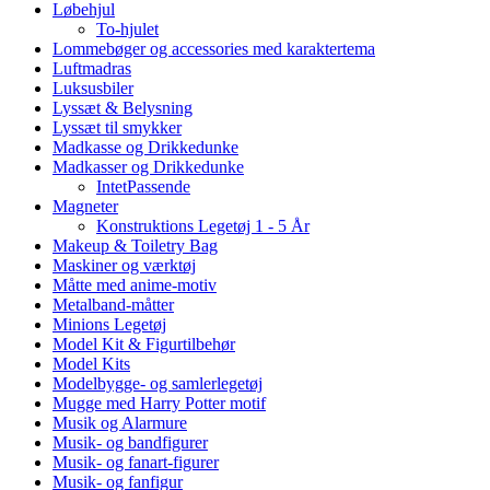
Løbehjul
To-hjulet
Lommebøger og accessories med karaktertema
Luftmadras
Luksusbiler
Lyssæt & Belysning
Lyssæt til smykker
Madkasse og Drikkedunke
Madkasser og Drikkedunke
IntetPassende
Magneter
Konstruktions Legetøj 1 - 5 År
Makeup & Toiletry Bag
Maskiner og værktøj
Måtte med anime-motiv
Metalband-måtter
Minions Legetøj
Model Kit & Figurtilbehør
Model Kits
Modelbygge- og samlerlegetøj
Mugge med Harry Potter motif
Musik og Alarmure
Musik- og bandfigurer
Musik- og fanart-figurer
Musik- og fanfigur