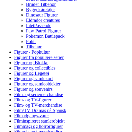
Bruder Tilbehør
Byggekøretøjer
Dinosaur Figurer
Eldrador creatures
IntetPassende
Paw Patrol Figurer
Pokemon Battlepack
Politi
Tilbehør
Figurer - Popkultur
Figurer fra populære serier
Figurer og Blokke
Figurer og collectibles
Figurer og Legetøj
Figurer og samlekort
Figurer og samleobjekter
Figurer og souvenirs
Film- og seriemerchandise
Film- og TV-figurer
Film- og TV-merchandise
Film/TV Dramas på Spansk
Filmadgangs-varer
Filminspireret samlerobjekt
Filmmagi og horrorfigurer
Filmrelateret merchandise