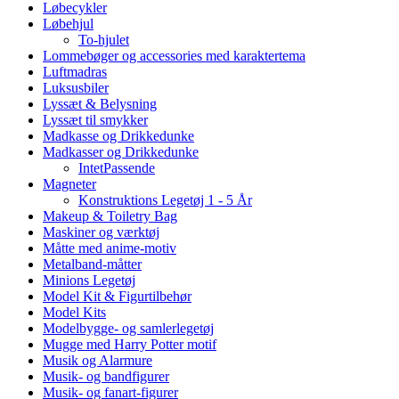
Løbecykler
Løbehjul
To-hjulet
Lommebøger og accessories med karaktertema
Luftmadras
Luksusbiler
Lyssæt & Belysning
Lyssæt til smykker
Madkasse og Drikkedunke
Madkasser og Drikkedunke
IntetPassende
Magneter
Konstruktions Legetøj 1 - 5 År
Makeup & Toiletry Bag
Maskiner og værktøj
Måtte med anime-motiv
Metalband-måtter
Minions Legetøj
Model Kit & Figurtilbehør
Model Kits
Modelbygge- og samlerlegetøj
Mugge med Harry Potter motif
Musik og Alarmure
Musik- og bandfigurer
Musik- og fanart-figurer