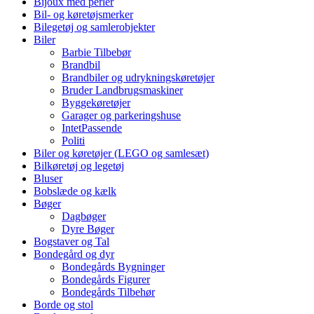
Bijoux med perler
Bil- og køretøjsmerker
Bilegetøj og samlerobjekter
Biler
Barbie Tilbebør
Brandbil
Brandbiler og udrykningskøretøjer
Bruder Landbrugsmaskiner
Byggekøretøjer
Garager og parkeringshuse
IntetPassende
Politi
Biler og køretøjer (LEGO og samlesæt)
Bilkøretøj og legetøj
Bluser
Bobslæde og kælk
Bøger
Dagbøger
Dyre Bøger
Bogstaver og Tal
Bondegård og dyr
Bondegårds Bygninger
Bondegårds Figurer
Bondegårds Tilbehør
Borde og stol