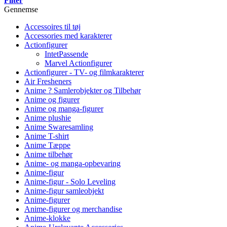
Filter
Gennemse
Accessoires til tøj
Accessories med karakterer
Actionfigurer
IntetPassende
Marvel Actionfigurer
Actionfigurer - TV- og filmkarakterer
Air Fresheners
Anime ? Samlerobjekter og Tilbehør
Anime og figurer
Anime og manga-figurer
Anime plushie
Anime Swaresamling
Anime T-shirt
Anime Tæppe
Anime tilbehør
Anime- og manga-opbevaring
Anime-figur
Anime-figur - Solo Leveling
Anime-figur samleobjekt
Anime-figurer
Anime-figurer og merchandise
Anime-klokke