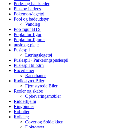
Perle- og halskæder
Pins og badges
Pokemon-legetøj
Pool og badeudstyr
Vandleg
Pop-figur BTS
Popkultur-figur
Popkultur-figurer
pusle og pleje
Puslespil
Læringslegetøj
Puslespil - Parkeringspuslespil
Puslespil til børn
Racerbaner
Racerbaner
Radiostyret Biler
Fjernstyrede Biler
Reoler og skabe
Opbevaringsmøbler
Ridderhjelm
Ringbinder
Robotter
Rolleleg
Cover og Soldækken
Doktorsæt