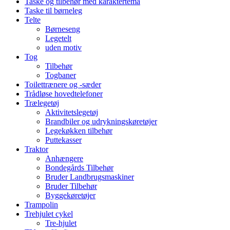
Taske og tilbehør med karaktertema
Taske til børneleg
Telte
Børneseng
Legetelt
uden motiv
Tog
Tilbehør
Togbaner
Toilettrænere og -sæder
Trådløse hovedtelefoner
Trælegetøj
Aktivitetslegetøj
Brandbiler og udrykningskøretøjer
Legekøkken tilbehør
Puttekasser
Traktor
Anhængere
Bondegårds Tilbehør
Bruder Landbrugsmaskiner
Bruder Tilbehør
Byggekøretøjer
Trampolin
Trehjulet cykel
Tre-hjulet