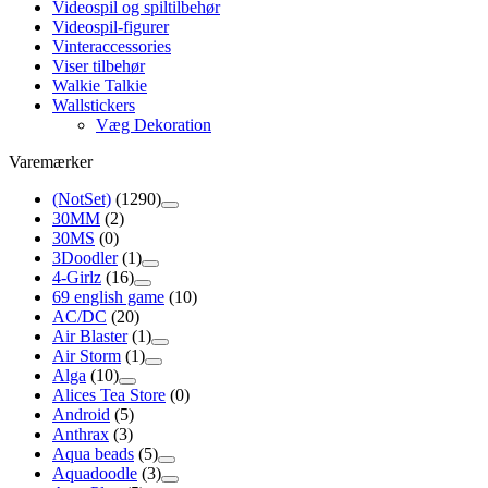
Videospil og spiltilbehør
Videospil-figurer
Vinteraccessories
Viser tilbehør
Walkie Talkie
Wallstickers
Væg Dekoration
Varemærker
(NotSet)
(1290)
30MM
(2)
30MS
(0)
3Doodler
(1)
4-Girlz
(16)
69 english game
(10)
AC/DC
(20)
Air Blaster
(1)
Air Storm
(1)
Alga
(10)
Alices Tea Store
(0)
Android
(5)
Anthrax
(3)
Aqua beads
(5)
Aquadoodle
(3)