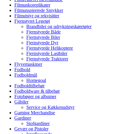
Filmunkoreplikater
Filmunspirerede Smykker
Filmutstyr og rekvisitter
Fjernstyret Legetøj
Brandbiler og udrykningskøretøjer
Fjernstyrede Både
Fjernstyrede Biler
Fjernstyrede Dyr
Fjernstyrede Helikoptere
Fjernstyrede Lastbiler
Fjernstyrede Traktorer
Flyvemaskiner
Fodbold
Fodboldmål
Homegoal
Fodboldtilbehør
Fodboldware & tilbehør
Fotobøger og albumer
Gåbiler
Service og Køkkenudstyr
Gaming Merchandise
Gardiner
Stofgardiner
Gevær og Pistoler