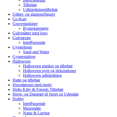
IntetPassende
Tilbehør
Udklædningstilbehør
Glitter- og glamourfigurer
Go-Kart
Gravemaskiner
Byggekøretøjer
Gulvmåtter med logo
Gulvtæppe
IntetPassende
Gyngeheste
Sand and Water
Gyngestativer
Halloween
Halloween masker og tilbehør
Halloween pynt og dekorationer
Halloween udklædning
Hatte og tilbehør
Havedørrum med motiv
Hello Kitty & Friends Tilbehør
Herre- og Dametøj til Sport og Udendør
Hobby
IntetPassende
Musemåtte
Natur & Læring