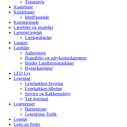
Tegnetavle
Kuglebane
Kuglebaner
IntetPassende
Kunstnerpude
Lærebiler og modeller
Lærerigt legetøj
Læringslegetøj
Lamper
Lastbiler
Anhængere
Brandbiler og udrykningskøretøjer
Bruder Landbrugsmaskiner
Byggekøretøjer
LED Lys
Legemad
Legekøkken Inventar
Legekøkken tilbehør
Service og Køkkenudstyr
Træ legemad
Legetæpper
Børnetæppe
Legetæppe Trafik
Legetøj
Lego og Perler