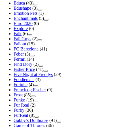
Educa
(43)
Edushape
(3)
Emotion Pets
(1)
Enchantimals
(5)
Euro 2020
(0)
Explore
(0)
Falk
(6)
Fall Guys
(2)
Fallout
(15)
FC Barcelona
(41)
Feber
(3)
Ferrari
(14)
Find Dory
(2)
Fisher Price
(41)
Five Night at Freddys
(29)
Foodiemals
(3)
Fortnite
(4)
Franck og Fischer
(9)
Frost
(85)
Funko
(19)
Fur Real
(2)
Furby
(36)
FurReal
(8)
Gabby’s Dollhouse
(91)
Game of Thrones
(46)