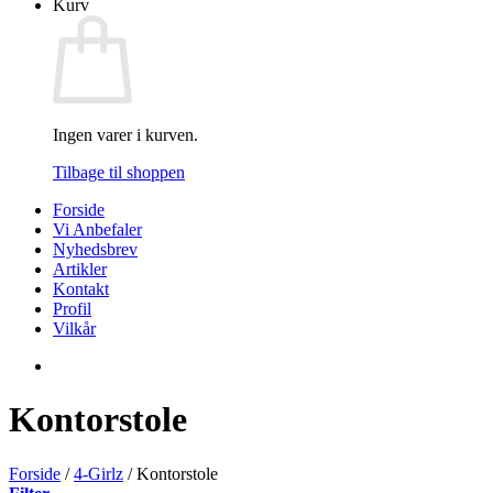
Kurv
Ingen varer i kurven.
Tilbage til shoppen
Forside
Vi Anbefaler
Nyhedsbrev
Artikler
Kontakt
Profil
Vilkår
Kontorstole
Forside
/
4-Girlz
/
Kontorstole