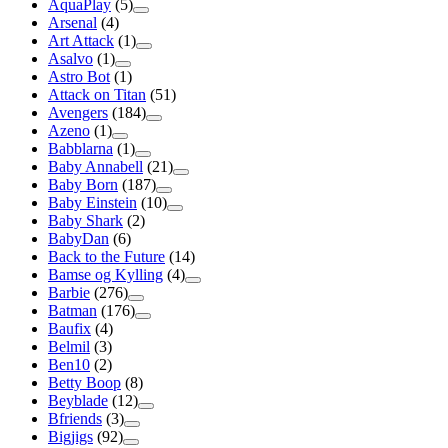
AquaPlay
(5)
Arsenal
(4)
Art Attack
(1)
Asalvo
(1)
Astro Bot
(1)
Attack on Titan
(51)
Avengers
(184)
Azeno
(1)
Babblarna
(1)
Baby Annabell
(21)
Baby Born
(187)
Baby Einstein
(10)
Baby Shark
(2)
BabyDan
(6)
Back to the Future
(14)
Bamse og Kylling
(4)
Barbie
(276)
Batman
(176)
Baufix
(4)
Belmil
(3)
Ben10
(2)
Betty Boop
(8)
Beyblade
(12)
Bfriends
(3)
Bigjigs
(92)