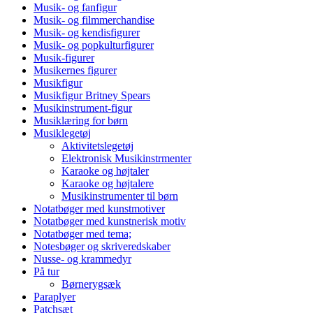
Musik- og fanfigur
Musik- og filmmerchandise
Musik- og kendisfigurer
Musik- og popkulturfigurer
Musik-figurer
Musikernes figurer
Musikfigur
Musikfigur Britney Spears
Musikinstrument-figur
Musiklæring for børn
Musiklegetøj
Aktivitetslegetøj
Elektronisk Musikinstrmenter
Karaoke og højtaler
Karaoke og højtalere
Musikinstrumenter til børn
Notatbøger med kunstmotiver
Notatbøger med kunstnerisk motiv
Notatbøger med tema;
Notesbøger og skriveredskaber
Nusse- og krammedyr
På tur
Børnerygsæk
Paraplyer
Patchsæt