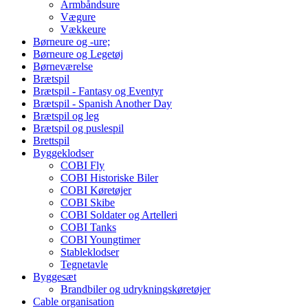
Armbåndsure
Vægure
Vækkeure
Børneure og -ure;
Børneure og Legetøj
Børneværelse
Brætspil
Brætspil - Fantasy og Eventyr
Brætspil - Spanish Another Day
Brætspil og leg
Brætspil og puslespil
Brettspil
Byggeklodser
COBI Fly
COBI Historiske Biler
COBI Køretøjer
COBI Skibe
COBI Soldater og Artelleri
COBI Tanks
COBI Youngtimer
Stableklodser
Tegnetavle
Byggesæt
Brandbiler og udrykningskøretøjer
Cable organisation