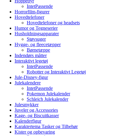
Hoppedyr
IntetPassende
Horrorfilm-figurer
Hovedtelefoner
Hovedtelefoner og headsets
Humor og Tegneserier
Husholdningsapparater
Støvsuger
Hygge- og fleecetæpper
Børnetæppe
Indendørs måtter
Interaktivt legetøj
IntetPassende
Robotter og Interaktivt Legetøj
Jule-Disney-figur
Julekalendere
IntetPassende
Pokemon Julekalender
Schleich Julekalender
Julesmykker
Juveler og Accessories
Kage- og Biscuitkasser
Kalenderfigur
Karaktertema Tasker og Tilbehør
Kister og opbevaring