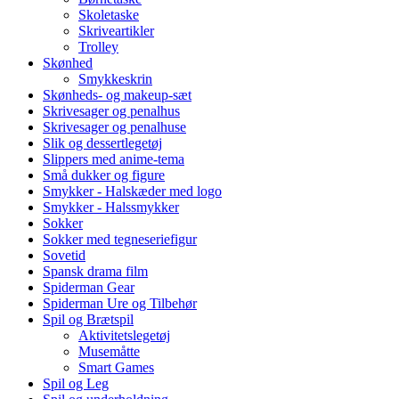
Skoletaske
Skriveartikler
Trolley
Skønhed
Smykkeskrin
Skønheds- og makeup-sæt
Skrivesager og penalhus
Skrivesager og penalhuse
Slik og dessertlegetøj
Slippers med anime-tema
Små dukker og figure
Smykker - Halskæder med logo
Smykker - Halssmykker
Sokker
Sokker med tegneseriefigur
Sovetid
Spansk drama film
Spiderman Gear
Spiderman Ure og Tilbehør
Spil og Brætspil
Aktivitetslegetøj
Musemåtte
Smart Games
Spil og Leg