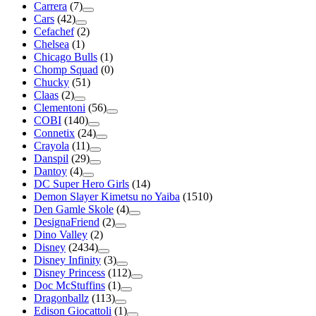
Carrera
(7)
Cars
(42)
Cefachef
(2)
Chelsea
(1)
Chicago Bulls
(1)
Chomp Squad
(0)
Chucky
(51)
Claas
(2)
Clementoni
(56)
COBI
(140)
Connetix
(24)
Crayola
(11)
Danspil
(29)
Dantoy
(4)
DC Super Hero Girls
(14)
Demon Slayer Kimetsu no Yaiba
(1510)
Den Gamle Skole
(4)
DesignaFriend
(2)
Dino Valley
(2)
Disney
(2434)
Disney Infinity
(3)
Disney Princess
(112)
Doc McStuffins
(1)
Dragonballz
(113)
Edison Giocattoli
(1)