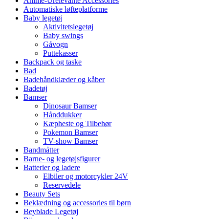
Anime-Urelevante Accessories
Automatiske løfteplatforme
Baby legetøj
Aktivitetslegetøj
Baby swings
Gåvogn
Puttekasser
Backpack og taske
Bad
Badehåndklæder og kåber
Badetøj
Bamser
Dinosaur Bamser
Hånddukker
Kæpheste og Tilbehør
Pokemon Bamser
TV-show Bamser
Bandmåtter
Barne- og legetøjsfigurer
Batterier og ladere
Elbiler og motorcykler 24V
Reservedele
Beauty Sets
Beklædning og accessories til børn
Beyblade Legetøj