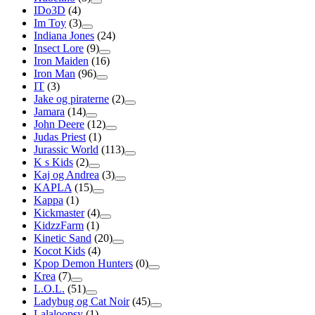
IDo3D
(4)
Im Toy
(3)
Indiana Jones
(24)
Insect Lore
(9)
Iron Maiden
(16)
Iron Man
(96)
IT
(3)
Jake og piraterne
(2)
Jamara
(14)
John Deere
(12)
Judas Priest
(1)
Jurassic World
(113)
K s Kids
(2)
Kaj og Andrea
(3)
KAPLA
(15)
Kappa
(1)
Kickmaster
(4)
KidzzFarm
(1)
Kinetic Sand
(20)
Kocot Kids
(4)
Kpop Demon Hunters
(0)
Krea
(7)
L.O.L.
(51)
Ladybug og Cat Noir
(45)
Lalaloopsy
(1)