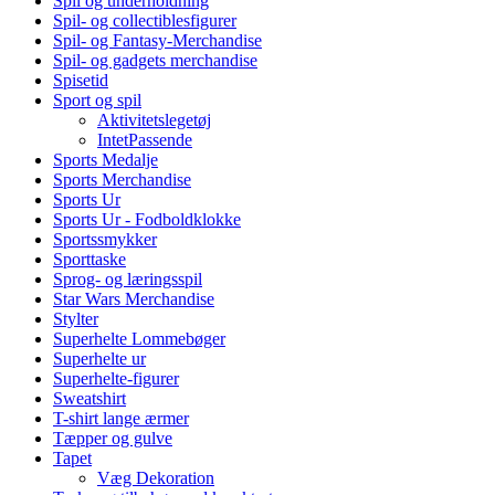
Spil og underholdning
Spil- og collectiblesfigurer
Spil- og Fantasy-Merchandise
Spil- og gadgets merchandise
Spisetid
Sport og spil
Aktivitetslegetøj
IntetPassende
Sports Medalje
Sports Merchandise
Sports Ur
Sports Ur - Fodboldklokke
Sportssmykker
Sporttaske
Sprog- og læringsspil
Star Wars Merchandise
Stylter
Superhelte Lommebøger
Superhelte ur
Superhelte-figurer
Sweatshirt
T-shirt lange ærmer
Tæpper og gulve
Tapet
Væg Dekoration