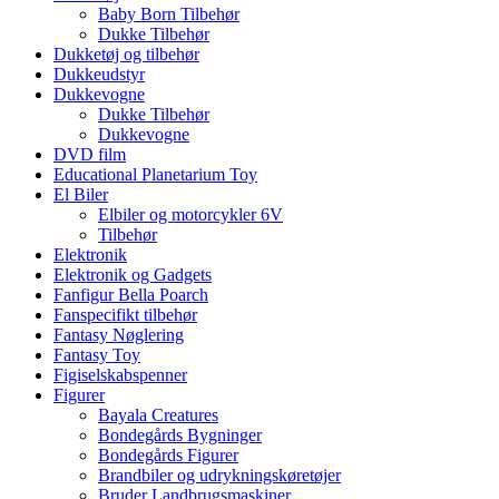
Baby Born Tilbehør
Dukke Tilbehør
Dukketøj og tilbehør
Dukkeudstyr
Dukkevogne
Dukke Tilbehør
Dukkevogne
DVD film
Educational Planetarium Toy
El Biler
Elbiler og motorcykler 6V
Tilbehør
Elektronik
Elektronik og Gadgets
Fanfigur Bella Poarch
Fanspecifikt tilbehør
Fantasy Nøglering
Fantasy Toy
Figiselskabspenner
Figurer
Bayala Creatures
Bondegårds Bygninger
Bondegårds Figurer
Brandbiler og udrykningskøretøjer
Bruder Landbrugsmaskiner