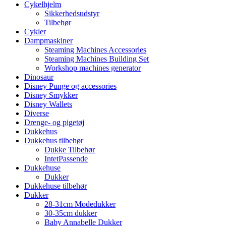
Cykelhjelm
Sikkerhedsudstyr
Tilbehør
Cykler
Dampmaskiner
Steaming Machines Accessories
Steaming Machines Building Set
Workshop machines generator
Dinosaur
Disney Punge og accessories
Disney Smykker
Disney Wallets
Diverse
Drenge- og pigetøj
Dukkehus
Dukkehus tilbehør
Dukke Tilbehør
IntetPassende
Dukkehuse
Dukker
Dukkehuse tilbehør
Dukker
28-31cm Modedukker
30-35cm dukker
Baby Annabelle Dukker