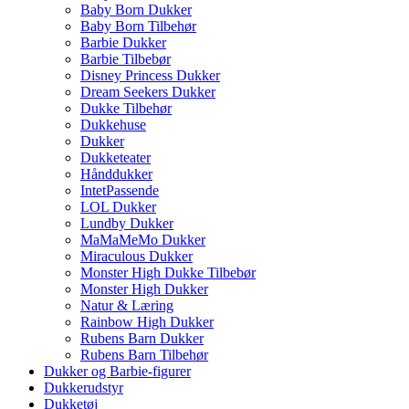
Baby Born Dukker
Baby Born Tilbehør
Barbie Dukker
Barbie Tilbebør
Disney Princess Dukker
Dream Seekers Dukker
Dukke Tilbehør
Dukkehuse
Dukker
Dukketeater
Hånddukker
IntetPassende
LOL Dukker
Lundby Dukker
MaMaMeMo Dukker
Miraculous Dukker
Monster High Dukke Tilbebør
Monster High Dukker
Natur & Læring
Rainbow High Dukker
Rubens Barn Dukker
Rubens Barn Tilbehør
Dukker og Barbie-figurer
Dukkerudstyr
Dukketøj