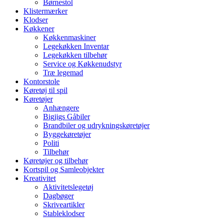
Børnestol
Klistermærker
Klodser
Køkkener
Køkkenmaskiner
Legekøkken Inventar
Legekøkken tilbehør
Service og Køkkenudstyr
Træ legemad
Kontorstole
Køretøj til spil
Køretøjer
Anhængere
Bigjigs Gåbiler
Brandbiler og udrykningskøretøjer
Byggekøretøjer
Politi
Tilbehør
Køretøjer og tilbehør
Kortspil og Samleobjekter
Kreativitet
Aktivitetslegetøj
Dagbøger
Skriveartikler
Stableklodser