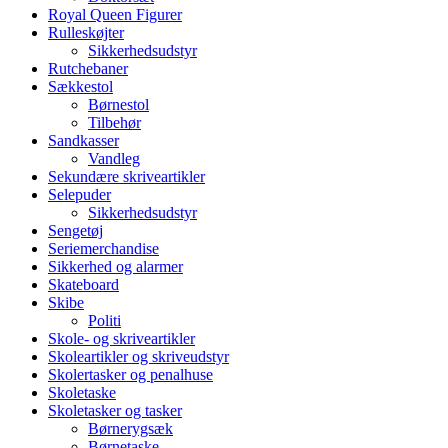
Royal Queen Figurer
Rulleskøjter
Sikkerhedsudstyr
Rutchebaner
Sækkestol
Børnestol
Tilbehør
Sandkasser
Vandleg
Sekundære skriveartikler
Selepuder
Sikkerhedsudstyr
Sengetøj
Seriemerchandise
Sikkerhed og alarmer
Skateboard
Skibe
Politi
Skole- og skriveartikler
Skoleartikler og skriveudstyr
Skolertasker og penalhuse
Skoletaske
Skoletasker og tasker
Børnerygsæk
Børnetaske