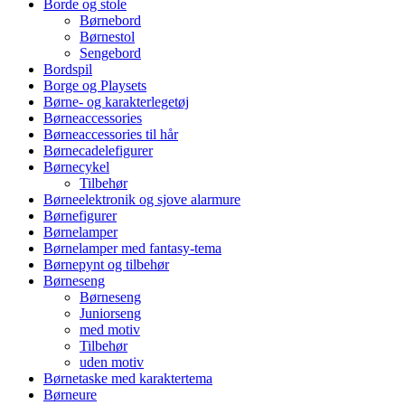
Borde og stole
Børnebord
Børnestol
Sengebord
Bordspil
Borge og Playsets
Børne- og karakterlegetøj
Børneaccessories
Børneaccessories til hår
Børnecadelefigurer
Børnecykel
Tilbehør
Børneelektronik og sjove alarmure
Børnefigurer
Børnelamper
Børnelamper med fantasy-tema
Børnepynt og tilbehør
Børneseng
Børneseng
Juniorseng
med motiv
Tilbehør
uden motiv
Børnetaske med karaktertema
Børneure