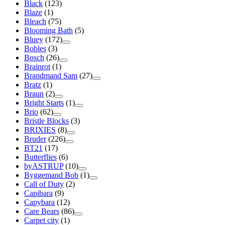
Black
(123)
Blaze
(1)
Bleach
(75)
Blooming Bath
(5)
Bluey
(172)
Bobles
(3)
Bosch
(26)
Brainrot
(1)
Brandmand Sam
(27)
Bratz
(1)
Braun
(2)
Bright Starts
(1)
Brio
(62)
Bristle Blocks
(3)
BRIXIES
(8)
Bruder
(226)
BT21
(17)
Butterflies
(6)
byASTRUP
(10)
Byggemand Bob
(1)
Call of Duty
(2)
Capibara
(9)
Capybara
(12)
Care Bears
(86)
Carpet city
(1)