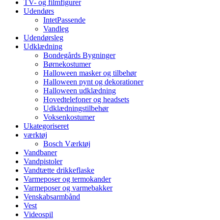
TV- og filmfigurer
Udendørs
IntetPassende
Vandleg
Udendørsleg
Udklædning
Bondegårds Bygninger
Børnekostumer
Halloween masker og tilbehør
Halloween pynt og dekorationer
Halloween udklædning
Hovedtelefoner og headsets
Udklædningstilbehør
Voksenkostumer
Ukategoriseret
værktøj
Bosch Værktøj
Vandbaner
Vandpistoler
Vandtætte drikkeflaske
Varmeposer og termokander
Varmeposer og varmebakker
Venskabsarmbånd
Vest
Videospil